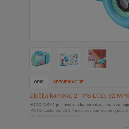
DOM
&
ALATI
ENERGIJA
KLIMATIZACIJA
OPIS
SPECIFIKACIJE
SECURITY
Dječija kamera, 2" IPS LCD, 32 MPx
PC
HOCO DV201 je inovativna kamera dizajnirana za najml
&
IPS HD zaslonom od 2,4 inča, ova kamera omogućuje dje
GAME
Zahvaljujući jednostavnom r...