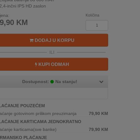
2,4-inčni IPS HD zaslon
jena:
Količina
9,90
KM
DODAJ U KORPU
ILI
KUPI ODMAH
Dostupnost:
Na stanju!
LAĆANJE POUZEĆEM
aćanje gotovinom prilikom preuzimanja
79,90
KM
LAĆANJE KARTICAMA JEDNOKRATNO
aćanje karticama(sve banke)
79,90
KM
IRMANSKO PLAĆANJE