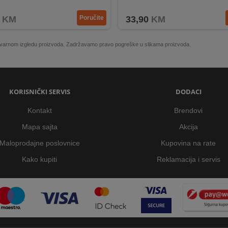
stavna montaža i korištenje
Maksimalna visina 1350 mm
KM
Poručite
33,90
KM
 stvarnom izgledu proizvoda. Zadržavamo pravo pogreške u slikama proizvoda.
KORISNIČKI SERVIS
DODACI
Kontakt
Brendovi
Mapa sajta
Akcija
Maloprodajne poslovnice
Kupovina na rate
Kako kupiti
Reklamacija i servis