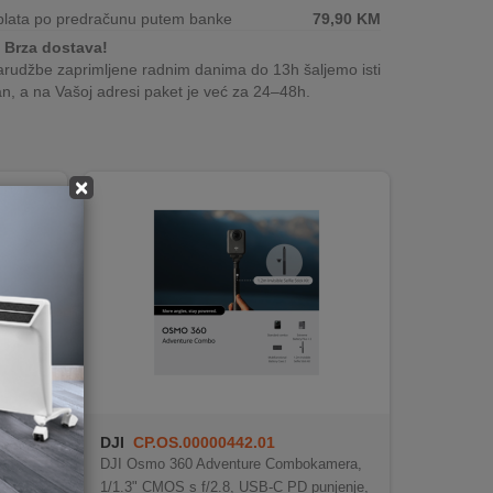
plata po predračunu putem banke
79,90
KM
Brza dostava!
rudžbe zaprimljene radnim danima do 13h šaljemo isti
n, a na Vašoj adresi paket je već za 24–48h.
×
DJI
CP.OS.00000442.01
DJI Osmo 360 Adventure Combokamera,
1/1.3" CMOS s f/2.8, USB-C PD punjenje,