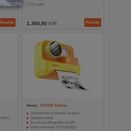
1770 mAh
Poručite
1.355,90
KM
Poručite
hoco.
DV200 Yellow
Jedinstvena je kamera za djecu
uređaje
Ugrađen pisač
Rezolucija fotografije 48 MP
Video snimanje 720P@30fps