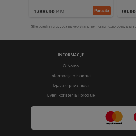
Jedno
1.090,90
KM
Poručite
99,90
Slike pojedinih proizvoda na web stranici ne moraju nužno odgovarati
INFORMACIJE
O Nama
Informacije o isporuci
Izjava o privatnosti
Uvjeti korištenja i prodaje