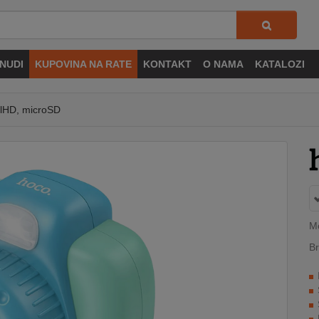
NUDI
KUPOVINA NA RATE
KONTAKT
O NAMA
KATALOZI
llHD, microSD
M
Br