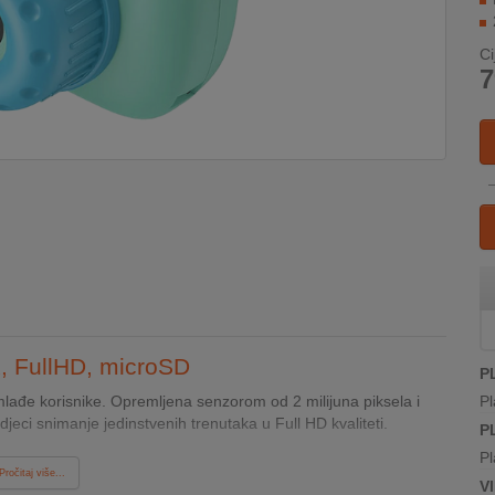
Ci
7
, FullHD, microSD
P
ađe korisnike. Opremljena senzorom od 2 milijuna piksela i
Pl
ci snimanje jedinstvenih trenutaka u Full HD kvaliteti.
P
Pl
Pročitaj više...
V