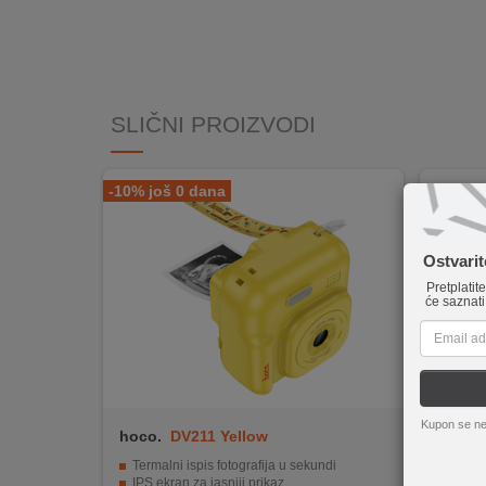
INTERNO
MOJ
NALOG
SLIČNI PROIZVODI
AKCIJE
-10% još 0 dana
BRENDOVI
Ostvari
NOVO
U
Pretplatit
će saznati
PONUDI
KONTAKT
KUPOVINA
Kupon se ne
NA
hoco.
DV211 Yellow
Sony
RATE
Sony ZV
Termalni ispis fotografija u sekundi
Exmor R
IPS ekran za jasniji prikaz