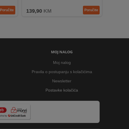
Li-Po baterija 800 mAh
Poručite
139,90
KM
Poručite
MOJ NALOG
Moj nalog
Pravila o postupanju s kolačićima
Newsletter
Postavke kolačića