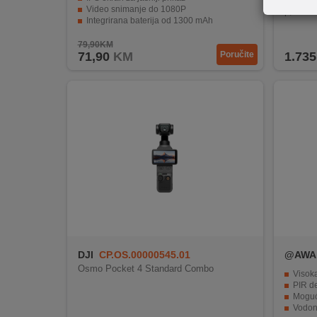
REKLAMACIJA
Video snimanje do 1080P
p;
I
Integrirana baterija od 1300 mAh
Veliki paket dodataka za kreativnu igru
SERVIS
79,90KM
71,90
KM
Poručite
1.735
O
NAMA
KATALOZI
KAKO
KUPITI?
KUPOVINA
IZ
INOSTRANSTVA
OZNAKE
DJI
CP.OS.00000545.01
@AWA
ENERGETSKE
Osmo Pocket 4 Standard Combo
Visoka
UČINKOVITOSTI
PIR de
Moguć
Vodonep
DIGITALIS