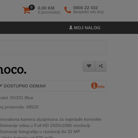
0
0800 22 432
0,00 KM
Besplatni info broj
0 proizvod(a)
MOJ NALOG
DOSTUPNO ODMAH
nfo
odel: DV201 Blue
oj proizvoda: 48520
Inovativna kamera dizajnirana za najmlađe korisnike
Snimanje videa u Full HD 1920x1080 rezoluciji
Snimanje fotografija u rezoluciji do 32 MP
Litijska baterija od 600 mAh