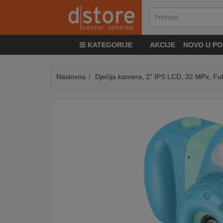
KATEGORIJE
KATEGORIJE
AKCIJE
NOVO U PO
TV
&
SAT
Naslovna
Dječija kamera, 2" IPS LCD, 32 MPx, Fu
MOBILNI
UREĐAJI
AUDIO
KABLOVI
KUĆANSKI
APARATI