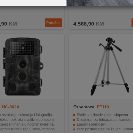
,90
KM
Poručite
4.588,90
KM
HC-802A
Esperanza
EF110
 rezolucija snimanja i fotografija
Stativ sa izbacivajućim stupcem
tektor pokreta s velikim dometom
Dizajniran za fotoaparate, kamere, mjerne 
nost snimanja u noćnim uvjetima
Lagani i prenosivi
ropusnost i rad u svim vremenskim uvjetima
Brzo postavljanje na željenu visinu