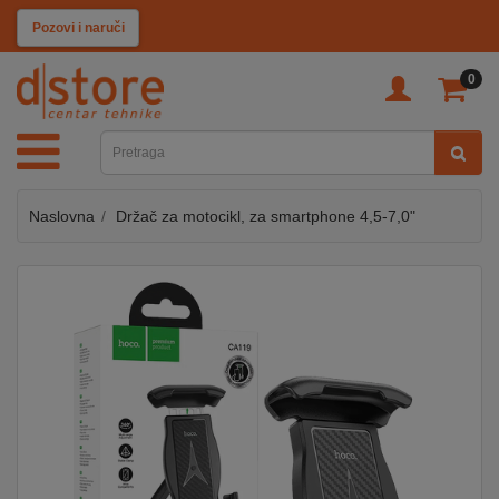
KATEGORIJE
Pozovi i naruči
0
TV
&
SAT
Naslovna
Držač za motocikl, za smartphone 4,5-7,0"
MOBILNI
UREĐAJI
AUDIO
KABLOVI
KUĆANSKI
APARATI