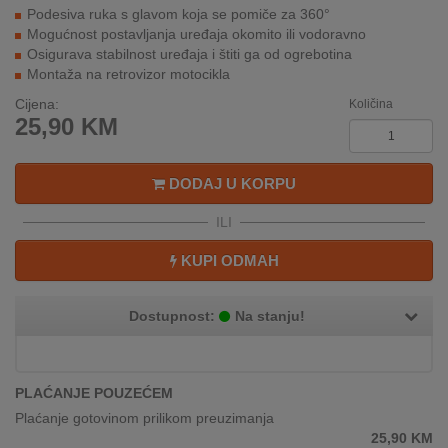
REKLAMACIJA
Podesiva ruka s glavom koja se pomiče za 360°
I
Mogućnost postavljanja uređaja okomito ili vodoravno
SERVIS
Osigurava stabilnost uređaja i štiti ga od ogrebotina
Montaža na retrovizor motocikla
O
Cijena:
Količina
NAMA
25,90
KM
KATALOZI
DODAJ U KORPU
KAKO
ILI
KUPITI?
KUPI ODMAH
KUPOVINA
IZ
INOSTRANSTVA
Dostupnost:
Na stanju!
OZNAKE
ENERGETSKE
PLAĆANJE POUZEĆEM
UČINKOVITOSTI
Plaćanje gotovinom prilikom preuzimanja
25,90
KM
DIGITALIS