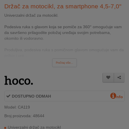
INTERNO
Držač za motocikl, za smartphone 4,5-7,0"
Univerzalni držač za motocikl.
MOJ
Podesiva ruka s glavom koja se pomiče za 360° omogućuje vam
NALOG
da savršeno prilagodite položaj uređaja svojim potrebama,
okomito ili vodoravno.
AKCIJE
Produljiva, podesiva ruka s pomičnom glavom omogućuje vam da
pribor i ure...
BRENDOVI
Pročitaj više...
NOVO
U
PONUDI
KONTAKT
DOSTUPNO ODMAH
nfo
Model: CA119
KUPOVINA
NA
Broj proizvoda: 48644
RATE
Univerzalni držač za motocikl