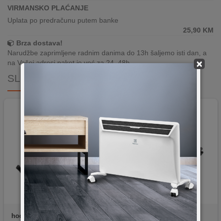
VIRMANSKO PLAĆANJE
Uplata po predračunu putem banke
25,90
KM
Brza dostava!
Narudžbe zaprimljene radnim danima do 13h šaljemo isti dan, a
×
na Vašoj adresi paket je već za 24–48h.
SLIČNI PROIZVODI
hoco.
CA31 Cool Run
hoco.
CA121