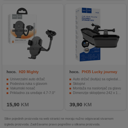
hoco.
H20 Mighty
hoco.
PH35 Lucky journey
Univerzalni auto držač
Auto držač (kutija) sa ogledalom
Podesiva ruka s glavom
Sklopivi
Vakumski nosač
Montaža na naslonjač za glavu
Prikladno za uređaje 4.7-7.0"
Dimenzije sklopljeno 242 x 182 x 38 mm
Montaža na vjetrobransko staklo / kokpit
Nosivost do 3 kg
15,90
KM
39,90
KM
Slike pojedinih proizvoda na web stranici ne moraju nužno odgovarati stvarnom
izgledu proizvoda. Zadržavamo pravo pogreške u slikama proizvoda.