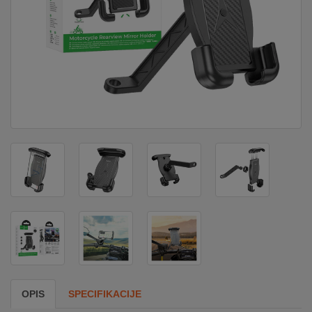
DOM
&
ALATI
ENERGIJA
KLIMATIZACIJA
SECURITY
PC
&
GAME
OPIS
SPECIFIKACIJE