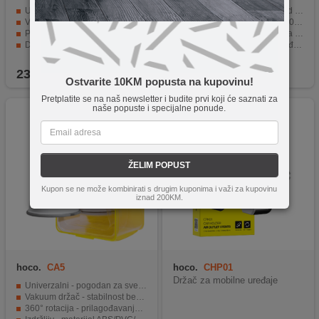
Univerzalni držač za različite uređaje
Kompatibilan s uređajima od 4,7" do 12,9"
Vakuumski držač za sigurno pričvršćivanje
Raspon podešavanja od 360 stupnjeva
Prilagodljiva rotacija uređaja u svim smjerovima
Osigurava stabilnost uređaja i štiti ga od ogrebotina
Dimenzije omogućavaju fleksibilno postavljanje u vozilu
Mogućnost postavljanja uređaja okomito ili vodoravno
Jednostavan za korištenje i praktičan u vožnji.
Montaža na naslon za glavu autosjedala
23,90
KM
19,90
KM
Ostvarite 10KM popusta na kupovinu!
Pretplatite se na naš newsletter i budite prvi koji će saznati za
naše popuste i specijalne ponude.
ŽELIM POPUST
Kupon se ne može kombinirati s drugim kuponima i važi za kupovinu
iznad 200KM.
hoco.
CA5
hoco.
CHP01
Držač za mobilne uređaje
Univerzalni - pogodan za sve mobilne uređaje
Vakuum držač - stabilnost bez oštećenja
360° rotacija - prilagođavanje uređaja