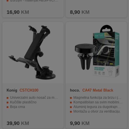
Izdržljiv - materijal ABS/PVC/silikon gel
Primjenjivo na staklo i kontrolnu konzolu.
16,90
KM
8,90
KM
Konig
CSTCH100
hoco.
CA47 Metal Black
Univerzalni auto nosač za mobilne uređaje-tablete
Magnetna funkcija za brzu i jednostavnu upotrebu.
Kučište plastično
Kompatibilan sa svim mobilnim uređajima sa magnetnom folijom.
Boja crna
Aluminij legura za dugotrajnost i kvalitetu.
Montaža u otvor za ventilaciju.
Kompaktna dimenzija za jednostavno korištenje.
39,90
KM
9,90
KM