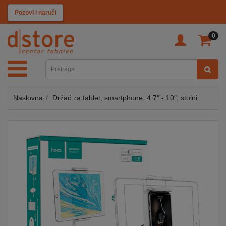
KATEGORIJE
Pozovi i naruči
0
TV
&
SAT
Naslovna
Držač za tablet, smartphone, 4.7" - 10", stolni
MOBILNI
UREĐAJI
AUDIO
KABLOVI
KUĆANSKI
APARATI