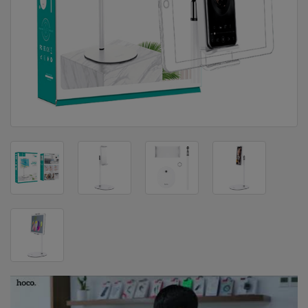
DOM
&
ALATI
ENERGIJA
KLIMATIZACIJA
SECURITY
PC
&
GAME