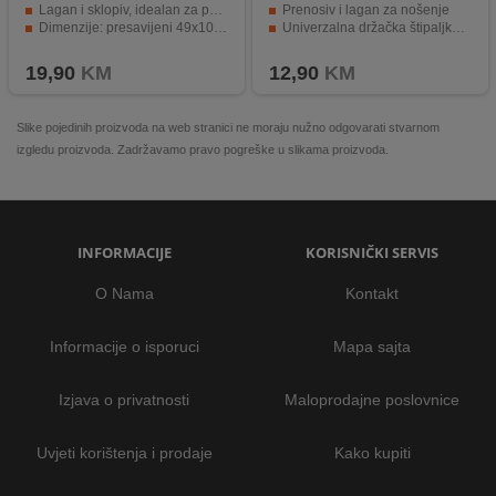
Lagan i sklopiv, idealan za putovanja
Prenosiv i lagan za nošenje
Dimenzije: presavijeni 49x104x14mm, otvoreni 49x104x90mm
Univerzalna držačka štipaljka za različite modele
Moderan, elegantan i izdržljiv dizajn
Teleskopski mehanizam za maksimalnu dužinu 95cm
19,90
KM
12,90
KM
Slike pojedinih proizvoda na web stranici ne moraju nužno odgovarati stvarnom
izgledu proizvoda. Zadržavamo pravo pogreške u slikama proizvoda.
INFORMACIJE
KORISNIČKI SERVIS
O Nama
Kontakt
Informacije o isporuci
Mapa sajta
Izjava o privatnosti
Maloprodajne poslovnice
Uvjeti korištenja i prodaje
Kako kupiti