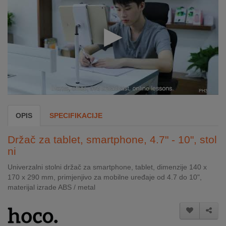
INTERNO
MOJ
NALOG
AKCIJE
BRENDOVI
OPIS
SPECIFIKACIJE
NOVO
U
Držač za tablet, smartphone, 4.7" - 10", stol
PONUDI
ni
KONTAKT
Univerzalni stolni držač za smartphone, tablet, dimenzije 140 x
170 x 290 mm, primjenjivo za mobilne uređaje od 4.7 do 10",
materijal izrade ABS / metal
KUPOVINA
NA
RATE