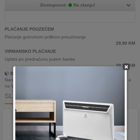
Dostupnost:
Na stanju!
PLAĆANJE POUZEĆEM
Plaćanje gotovinom prilikom preuzimanja
29,90
KM
VIRMANSKO PLAĆANJE
Uplata po predračunu putem banke
29,90
KM
×
Brza dostava!
Narudžbe zaprimljene radnim danima do 13h šaljemo isti dan, a
na Vašoj adresi paket je već za 24–48h.
SLIČNI PROIZVODI