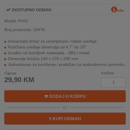
REKLAMACIJA
I
DOSTUPNO ODMAH
nfo
SERVIS
Model: PH31
O
Broj proizvoda: 15478
NAMA
Univerzalni držač za smartphone i tablet uređaje
KATALOZI
Podržava uređaje dimenzija od 4.7" do 10"
Izrađen od izdržljivih materijala - ABS / metal
Dimenzije držača 140 x 170 x 290 mm
KAKO
Jednostavan za korištenje i praktičan za svakodnevnu upotrebu.
KUPITI?
Cijena:
Količina
29,90
KM
KUPOVINA
IZ
INOSTRANSTVA
DODAJ U KORPU
OZNAKE
ILI
ENERGETSKE
UČINKOVITOSTI
KUPI ODMAH
DIGITALIS