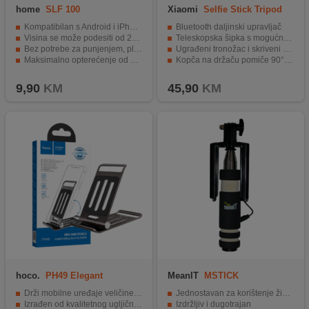
home
SLF 100
Xiaomi
Selfie Stick Tripod
Mini
Kompatibilan s Android i iPhone-om.
Bluetooth daljinski upravljač
Visina se može podesiti od 23 cm do 100 cm.
Teleskopska šipka s mogućnosti produljenja do 52 cm
Bez potrebe za punjenjem, plug and play.
Ugrađeni tronožac i skriveni držač za mobitel
Maksimalno opterećenje od 300g.
Kopča na držaču pomiče 90° lijevo i desno
Priključak za Smartphone 3,5mm jack.
Savršeno za grupne fotografije ili vlogove
9,90
KM
45,90
KM
hoco.
PH49 Elegant
MeanIT
MSTICK
Drži mobilne uređaje veličine 4.7-10.5"
Jednostavan za korištenje žični selfie stick
Izrađen od kvalitetnog ugljičnog čelika i silikona
Izdržljiv i dugotrajan