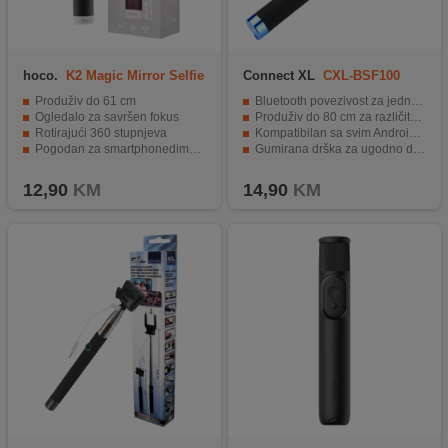
hoco.
K2 Magic Mirror Selfie
Connect XL
CXL-BSF100
Stick
Produživ do 61 cm
Bluetooth povezivost za jednostavno korištenje
Ogledalo za savršen fokus
Produživ do 80 cm za različite perspektive
Rotirajući 360 stupnjeva
Kompatibilan sa svim Android i iOS uređajima
Pogodan za smartphonedimenzija 55-85 mm
Gumirana drška za ugodno držanje
Materijal izrade nehrđajući čelik
Punjenje putem USB kabela (uključen u pakiranje)
12,90
KM
14,90
KM