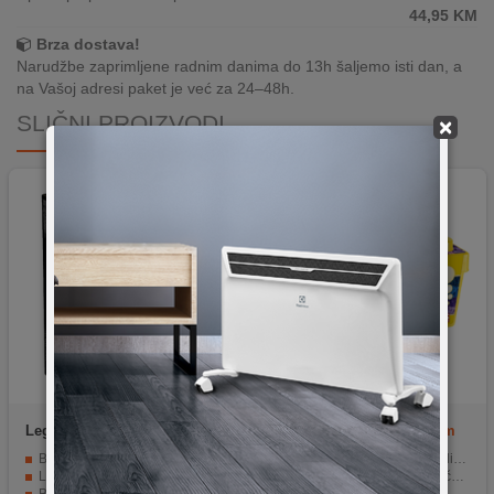
44,95
KM
Brza dostava!
Narudžbe zaprimljene radnim danima do 13h šaljemo isti dan, a
na Vašoj adresi paket je već za 24–48h.
SLIČNI PROIZVODI
×
Lego
Batman s Tumblerom
Lego
Kreativni set Medium
protiv Two Facea
Batman s Tumblerom protiv Two Facea i Jokera
Sadrži 484 kockice u 35 različitih boja.
LEGO Super Heroes DC Comics
Uključuje 18 guma sa 18 točkića.