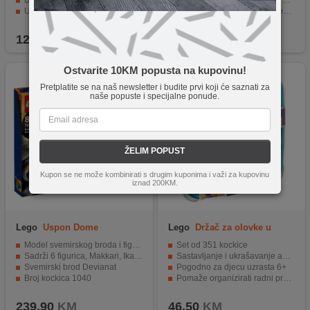
Broj kockica 429
Zelena osnova i 3 kompleta očiju.
Uzrast 8+
Mogu se izgraditi različiti modeli istovremeno.
Pogodan za uzrast od 4 do 99 godina.
129,95
KM
69,95
KM
Ostvarite 10KM popusta na kupovinu!
Pretplatite se na naš newsletter i budite prvi koji će saznati za
naše popuste i specijalne ponude.
ŽELIM POPUST
Kupon se ne može kombinirati s drugim kuponima i važi za kupovinu
iznad 200KM.
Lego
Uspon Dome
Lego
Držač za olovke u
obliku ananasa
Model svemirskog broda i figurice superjunaka iz filma The Eternals
Set od 351 kockice
Sadrži 6 figurica, Makkari, Ikarisa, Thenu, Sersi, Druiga i Phastosa
Sastavljanje i ukrašavanje ananasa i kutija
Svemirski brod Devianat
Pogodno za djecu uzrasta 6+
Broj kockica 1040
Pomaže organizirati radni prostor
Uzrast 8+
Mogućnost stvaranja jedinstvenih kreacija
239,90
KM
46,50
KM