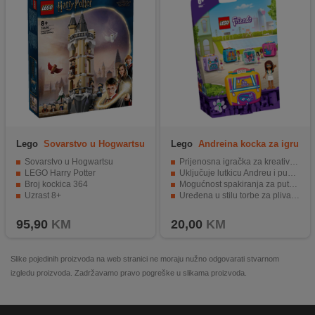
Lego
Sovarstvo u Hogwartsu
Lego
Andreina kocka za igru
Sovarstvo u Hogwartsu
Prijenosna igračka za kreativnu igru
LEGO Harry Potter
Uključuje lutkicu Andreu i pudlicu
Broj kockica 364
Mogućnost spakiranja za putovanje
Uzrast 8+
Uređena u stilu torbe za plivanje
Sigurni sastavni dijelovi i testiranje kvalitete
95,90
KM
20,00
KM
Slike pojedinih proizvoda na web stranici ne moraju nužno odgovarati stvarnom
izgledu proizvoda. Zadržavamo pravo pogreške u slikama proizvoda.