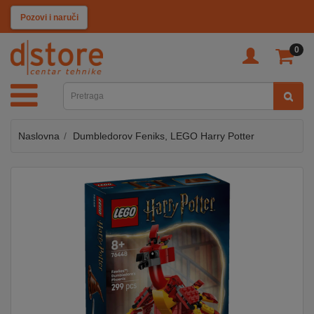
KATEGORIJE
Pozovi i naruči
0
TV
&
SAT
Naslovna
Dumbledorov Feniks, LEGO Harry Potter
MOBILNI
UREĐAJI
AUDIO
KABLOVI
KUĆANSKI
APARATI