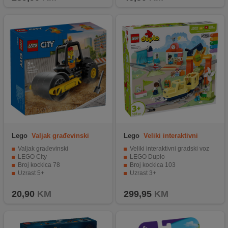
Lego
Valjak građevinski
Lego
Veliki interaktivni
gradski voz
Valjak građevinski
Veliki interaktivni gradski voz
LEGO City
LEGO Duplo
Broj kockica 78
Broj kockica 103
Uzrast 5+
Uzrast 3+
20,90
KM
299,95
KM