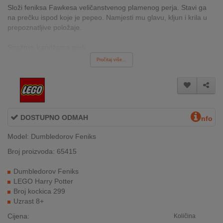
Složi feniksa Fawkesa veličanstvenog plamenog perja. Stavi ga
INTERNO
na prečku ispod koje je pepeo. Namjesti mu glavu, kljun i krila u
prepoznatljive položaje.
MOJ
Snažnim kandžama podi...
NALOG
Pročitaj više...
AKCIJE
BRENDOVI
DOSTUPNO ODMAH
nfo
NOVO
U
Model: Dumbledorov Feniks
PONUDI
Broj proizvoda: 65415
KONTAKT
Dumbledorov Feniks
LEGO Harry Potter
KUPOVINA
Broj kockica 299
NA
Uzrast 8+
RATE
Cijena:
Količina