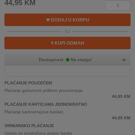
44,95
KM
REKLAMACIJA
I
SERVIS
DODAJ U KORPU
O
ILI
NAMA
KUPI ODMAH
KATALOZI
Dostupnost:
Na stanju!
KAKO
KUPITI?
KUPOVINA
PLAĆANJE POUZEĆEM
IZ
Plaćanje gotovinom prilikom preuzimanja
INOSTRANSTVA
44,95
KM
PLAĆANJE KARTICAMA JEDNOKRATNO
OZNAKE
Plaćanje karticama(sve banke)
ENERGETSKE
44,95
KM
UČINKOVITOSTI
VIRMANSKO PLAĆANJE
DIGITALIS
Uplata po predračunu putem banke