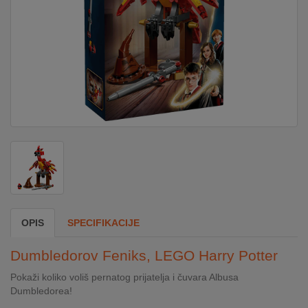
DOM
&
ALATI
ENERGIJA
KLIMATIZACIJA
SECURITY
OPIS
SPECIFIKACIJE
PC
Dumbledorov Feniks, LEGO Harry Potter
&
GAME
Pokaži koliko voliš pernatog prijatelja i čuvara Albusa
Dumbledorea!