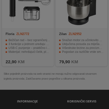
Floria
ZLN2772
Zilan
ZLN2952
Bežičan rad – bez ograničenja kabela
Snažan motor za učinkovito mućenje
3 funkcije u jednom uređaju – štednja prostora i troškova
Uključena posuda za miješanje 3.5 litara
USB-C punjenje – praktično i brzo
Višestruke brzine za precizno podešavanje rada
Materijal: nehrđajući čelik, plastični kućište
Pogodan za različite vrste smjesa
Lagana i ergonomska konstrukcija – udoban rad i efikasnost
Udoban i ergonomski dizajn
22,90
KM
79,90
KM
Slike pojedinih proizvoda na web stranici ne moraju nužno odgovarati stvarnom
izgledu proizvoda. Zadržavamo pravo pogreške u slikama proizvoda.
INFORMACIJE
KORISNIČKI SERVIS