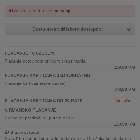
REKLAMACIJA
I
Artikal trenutno nije na stanju!
SERVIS
Dostupnost:
Uskoro dostupno!
O
NAMA
KATALOZI
PLAĆANJE POUZEĆEM
Plaćanje gotovinom prilikom preuzimanja
KAKO
119,90
KM
KUPITI?
PLAĆANJE KARTICAMA JEDNOKRATNO
Plaćanje karticama(sve banke)
KUPOVINA
119,90
KM
IZ
INOSTRANSTVA
PLAĆANJE KARTICAMA DO 24 RATE
Vidi više...
VIRMANSKO PLAĆANJE
OZNAKE
ENERGETSKE
Uplata po predračunu putem banke
UČINKOVITOSTI
119,90
KM
Brza dostava!
DIGITALIS
Narudžbe zaprimljene radnim danima do 13h šaljemo isti dan, a