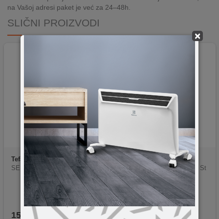
na Vašoj adresi paket je već za 24–48h.
SLIČNI PROIZVODI
×
Tefal
BL435831
Philips
N00027248
SEB Tefal blender BL435831
PHILIPS mikser HR2534\00 St
apni
159,90
KM
88,69
KM