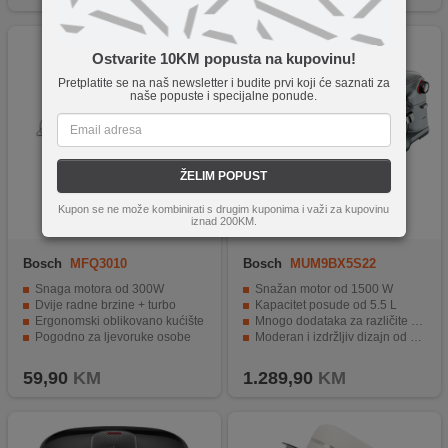
Ostvarite 10KM popusta na kupovinu!
Pretplatite se na naš newsletter i budite prvi koji će saznati za
naše popuste i specijalne ponude.
ŽELIM POPUST
Kupon se ne može kombinirati s drugim kuponima i važi za kupovinu
iznad 200KM.
Bosch
MFQ3010
Bosch
MUM9BX5S22
Snaga motora od 300W
Snažan motor od 1500 W
Dvije radne brzine + turbo
Kapacitet posude od 5.5 L
Ergonomski oblikovano kućište
Mnogo dodataka za različite namjene
Pogodno za ljevoruke osobe
Moderan i izdržljiv dizajn od nehrđajućeg čelika
Tipka za izbacivanje metlica.
Više brzina za preciznu kontrolu
59,90
KM
1.289,90
KM