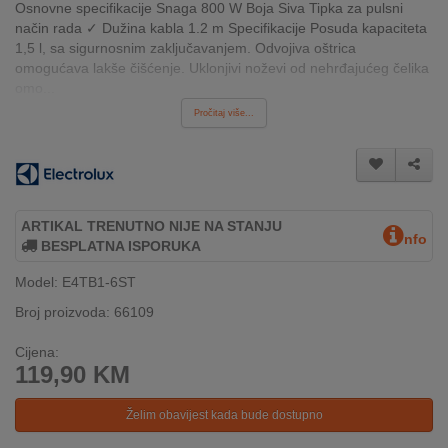
Osnovne specifikacije Snaga 800 W Boja Siva Tipka za pulsni
INTERNO
način rada ✓ Dužina kabla 1.2 m Specifikacije Posuda kapaciteta
1,5 l, sa sigurnosnim zaključavanjem. Odvojiva oštrica
omogućava lakše čišćenje. Uklonjivi noževi od nehrđajućeg čelika
MOJ
omo...
NALOG
Pročitaj više...
AKCIJE
BRENDOVI
ARTIKAL TRENUTNO NIJE NA STANJU
nfo
NOVO
BESPLATNA ISPORUKA
U
Model: E4TB1-6ST
PONUDI
Broj proizvoda: 66109
KONTAKT
Cijena:
119,90
KM
KUPOVINA
NA
RATE
Želim obavijest kada bude dostupno