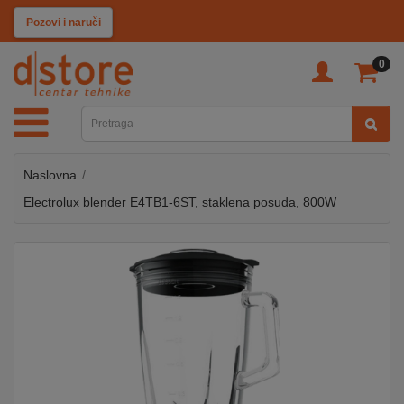
KATEGORIJE
Pozovi i naruči
0
TV
&
SAT
Naslovna
MOBILNI
UREĐAJI
Electrolux blender E4TB1-6ST, staklena posuda, 800W
AUDIO
KABLOVI
KUĆANSKI
APARATI