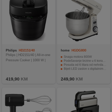
Philips
HD2151/40
home
HGDG800
Philips | HD2151/40 | All-in-one
Snaga motora 800W
Pressure Cooker | 1000 W |
Podešavanje brzine u 6 koraka + pulse
Posuda od 6 litara od nehrđajućeg čelika
Bijeli LED zaslon s digitalnim brojačem
Kvalitetno plastično kućište ugodno na dodir
419,90
KM
249,90
KM