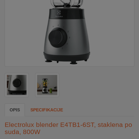
DOM
&
ALATI
ENERGIJA
KLIMATIZACIJA
SECURITY
OPIS
SPECIFIKACIJE
PC
&
Electrolux blender E4TB1-6ST, staklena po
GAME
suda, 800W