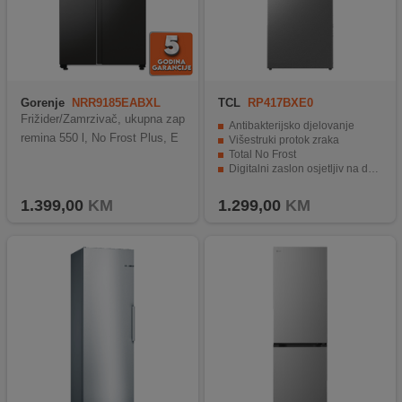
Gorenje
NRR9185EABXL
TCL
RP417BXE0
Frižider/Zamrzivač, ukupna zap
Antibakterijsko djelovanje
remina 550 l, No Frost Plus, E
Višestruki protok zraka
Total No Frost
Digitalni zaslon osjetljiv na dodir
Inverter
1.399,00
KM
1.299,00
KM