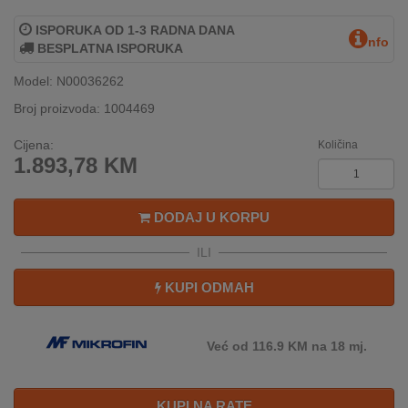
INTERNO
ISPORUKA OD 1-3 RADNA DANA
nfo
BESPLATNA ISPORUKA
MOJ
Model: N00036262
NALOG
Broj proizvoda: 1004469
AKCIJE
Cijena:
Količina
1.893,78
KM
BRENDOVI
DODAJ U KORPU
NOVO
U
ILI
PONUDI
KUPI ODMAH
KONTAKT
KUPOVINA
Već od 116.9 KM na 18 mj.
NA
RATE
KUPI NA RATE