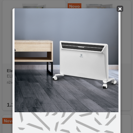
Novo
×
Electrolux
N00040405
Beko
BCHA 275 K41SN
ELECTRLOLUX LNA7NE18S F
BCHA 275 K41SN
rižider
1.345,29
KM
892,92
KM
Novo