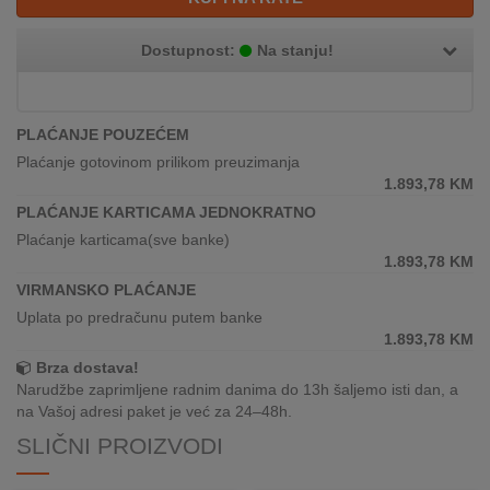
REKLAMACIJA
I
Dostupnost:
Na stanju!
SERVIS
O
NAMA
PLAĆANJE POUZEĆEM
Plaćanje gotovinom prilikom preuzimanja
KATALOZI
1.893,78
KM
PLAĆANJE KARTICAMA JEDNOKRATNO
KAKO
Plaćanje karticama(sve banke)
KUPITI?
1.893,78
KM
VIRMANSKO PLAĆANJE
KUPOVINA
IZ
Uplata po predračunu putem banke
INOSTRANSTVA
1.893,78
KM
Brza dostava!
OZNAKE
Narudžbe zaprimljene radnim danima do 13h šaljemo isti dan, a
ENERGETSKE
na Vašoj adresi paket je već za 24–48h.
UČINKOVITOSTI
SLIČNI PROIZVODI
DIGITALIS