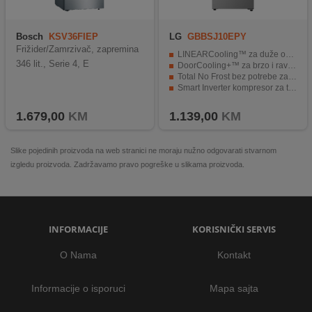
Bosch
KSV36FIEP
LG
GBBSJ10EPY
Frižider/Zamrzivač, zapremina
LINEARCooling™ za duže očuvanje svježine namirnica
346 lit., Serie 4, E
DoorCooling+™ za brzo i ravnomjerno hlađenje
Total No Frost bez potrebe za odmrzavanjem
Smart Inverter kompresor za tih i ekonomičan rad
ThinQ™ Wi-Fi upravljanje i Smart Diagnosis™
1.679,00
KM
1.139,00
KM
Slike pojedinih proizvoda na web stranici ne moraju nužno odgovarati stvarnom
izgledu proizvoda. Zadržavamo pravo pogreške u slikama proizvoda.
INFORMACIJE
KORISNIČKI SERVIS
O Nama
Kontakt
Informacije o isporuci
Mapa sajta