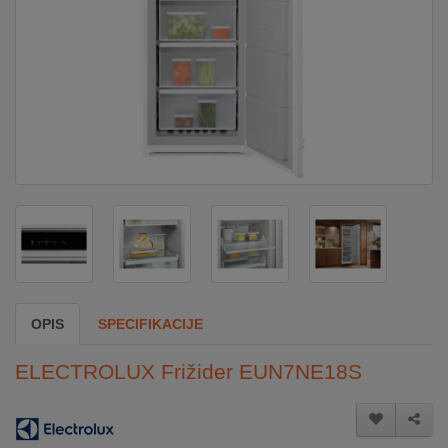
DOM
&
ALATI
ENERGIJA
KLIMATIZACIJA
SECURITY
OPIS
SPECIFIKACIJE
PC
ELECTROLUX Frižider EUN7NE18S
&
GAME