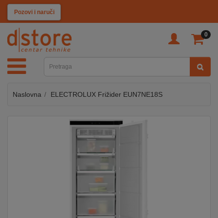
KATEGORIJE
Pozovi i naruči
0
TV
&
SAT
Naslovna
ELECTROLUX Frižider EUN7NE18S
MOBILNI
UREĐAJI
AUDIO
KABLOVI
KUĆANSKI
APARATI