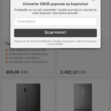
Ostvarite 10KM popusta na kupovinu!
Pretplatite se na naš newsletter i budite prvi koji će saznati za
naše popuste i specijalne ponude.
ŽELIM POPUST
Kupon se ne može kombinirati s drugim kuponima i važi za kupovinu
Tesla
RS2420HE
LG
N00031514
iznad 200KM.
LG frižider GSVV80PYLL
Neto zapremina od 242 litra
Četiri podesive staklene polic
Unutrašnje osvjetljenje
Promjenjiv smjer otvaranja vrata
Energetski razred E
469,90
KM
2.492,12
KM