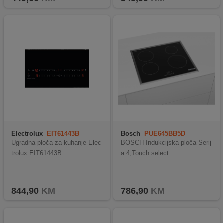
Electrolux
EIT61443B
Bosch
PUE645BB5D
Ugradna ploča za kuhanje Elec
BOSCH Indukcijska ploča Serij
trolux EIT61443B
a 4,Touch select
844,90
KM
786,90
KM