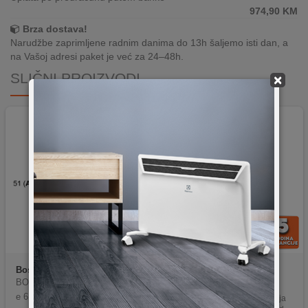
974,90
KM
Brza dostava!
Narudžbe zaprimljene radnim danima do 13h šaljemo isti dan, a
na Vašoj adresi paket je već za 24–48h.
SLIČNI PROIZVODI
×
-9%
Bosch
PVS61RHB1E
Gorenje
ECT321BCSC
BOSCH indukcijska ploča Seri
Priključna snaga od 3000W
e 6|, DirectSelect,CombiZone,S
Touch kontrola i timer funkcija