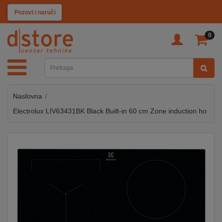
KATEGORIJE
Pozovi i naruči
0
TV
&
SAT
Naslovna
MOBILNI
UREĐAJI
Electrolux LIV63431BK Black Built-in 60 cm Zone induction ho
AUDIO
KABLOVI
KUĆANSKI
APARATI