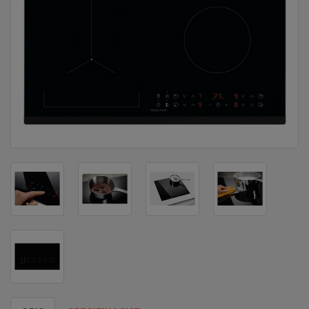
DOM
&
ALATI
ENERGIJA
KLIMATIZACIJA
SECURITY
PC
&
GAME