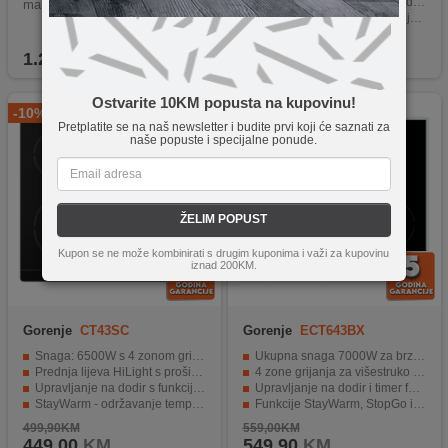
2 zone grijanja sa različitim dimenzijama
ma
Zaštita za djecu i signalizacija temperature
Fazetirana ivica i crna boja.
349,90KM
1.239,90
KM
319,90
KM
Ostvarite 10KM popusta na kupovinu!
-10%
-2% još 2 dana
Pretplatite se na naš newsletter i budite prvi koji će saznati za
naše popuste i specijalne ponude.
ŽELIM POPUST
Kupon se ne može kombinirati s drugim kuponima i važi za kupovinu
iznad 200KM.
Gorenje
CT43SC
Gorenje
ECT643BX
Snaga: 6500W s 4 zonom grijanja.
Ukupna snaga 7000W za brzo kuhanje.
Prednja lijeva HiLight s proširenom zonom.
4 zone grijanja za višestruko kuhanje.
Upravljanje na dodir s funkcijom timera.
Upravljanje na dodir i timer funkcija.
StayWarm - održavanje temperature.
Funkcije StayWarm, StopGo i FishZone.
Zaštita za djecu.
Zaštita za djecu i signalizacija temperature.
499,90KM
559,00KM
449,00
KM
549,90
KM