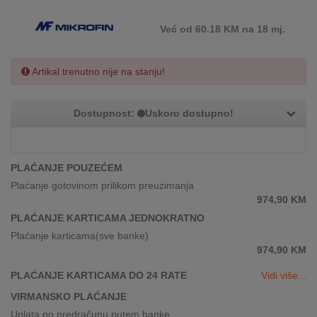
REKLAMACIJA
I
Već od 60.18 KM na 18 mj.
SERVIS
O
Artikal trenutno nije na stanju!
NAMA
KATALOZI
Dostupnost:
Uskoro dostupno!
KAKO
KUPITI?
PLAĆANJE POUZEĆEM
Plaćanje gotovinom prilikom preuzimanja
KUPOVINA
974,90
KM
IZ
PLAĆANJE KARTICAMA JEDNOKRATNO
INOSTRANSTVA
Plaćanje karticama(sve banke)
974,90
KM
OZNAKE
ENERGETSKE
PLAĆANJE KARTICAMA DO 24 RATE
Vidi više...
UČINKOVITOSTI
VIRMANSKO PLAĆANJE
DIGITALIS
Uplata po predračunu putem banke