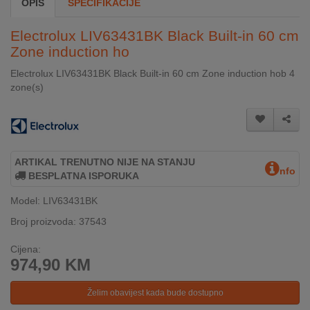
OPIS
SPECIFIKACIJE
INTERNO
Electrolux LIV63431BK Black Built-in 60 cm
Zone induction ho
MOJ
Electrolux LIV63431BK Black Built-in 60 cm Zone induction hob 4
NALOG
zone(s)
AKCIJE
BRENDOVI
ARTIKAL TRENUTNO NIJE NA STANJU
NOVO
nfo
BESPLATNA ISPORUKA
U
PONUDI
Model: LIV63431BK
Broj proizvoda: 37543
KONTAKT
Cijena:
KUPOVINA
974,90
KM
NA
RATE
Želim obavijest kada bude dostupno