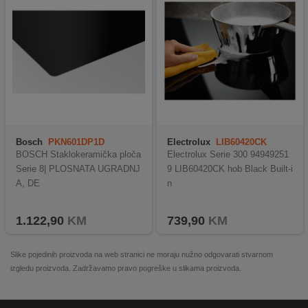
Bosch
PKN601DP1D
Electrolux
LIB60420CK
BOSCH Staklokeramička ploča
Electrolux Serie 300 94949251
Serie 8| PLOSNATA UGRADNJ
9 LIB60420CK hob Black Built-i
A, DE
n
1.122,90
KM
739,90
KM
Slike pojedinih proizvoda na web stranici ne moraju nužno odgovarati stvarnom
izgledu proizvoda. Zadržavamo pravo pogreške u slikama proizvoda.