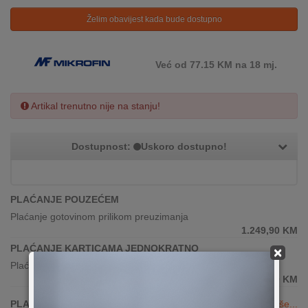
Želim obavijest kada bude dostupno
Već od 77.15 KM na 18 mj.
Artikal trenutno nije na stanju!
Dostupnost:
Uskoro dostupno!
PLAĆANJE POUZEĆEM
Plaćanje gotovinom prilikom preuzimanja
1.249,90
KM
PLAĆANJE KARTICAMA JEDNOKRATNO
×
Plaćanje karticama(sve banke)
1.249,90
KM
PLAĆANJE KARTICAMA DO 24 RATE
Vidi više...