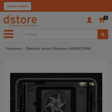
KATEGORIJE
Pozovi i naruči
0
TV
&
SAT
Naslovna
Električni šporet Electrolux LKR64022AW
MOBILNI
UREĐAJI
AUDIO
KABLOVI
KUĆANSKI
APARATI