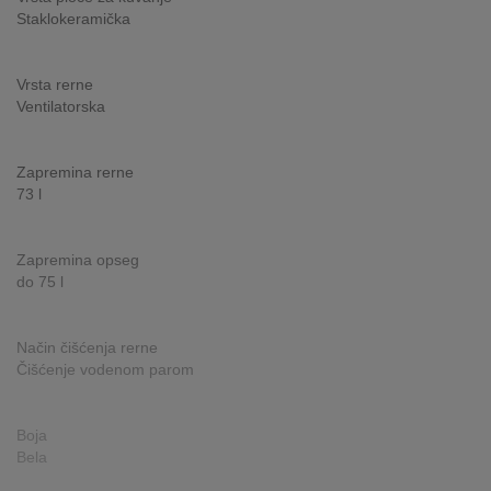
Staklokeramička
INTERNO
Vrsta rerne
MOJ
Ventilatorska
NALOG
AKCIJE
Zapremina rerne
73 l
BRENDOVI
Zapremina opseg
NOVO
do 75 l
U
PONUDI
Način čišćenja rerne
KONTAKT
Čišćenje vodenom parom
KUPOVINA
NA
Boja
RATE
Bela