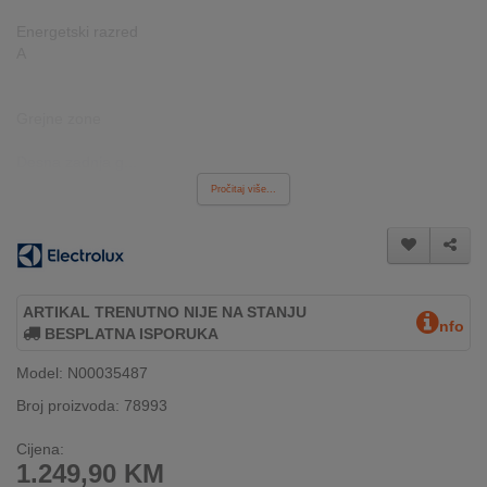
REKLAMACIJA
Energetski razred
I
A
SERVIS
O
Grejne zone
NAMA
Desna zadnja g...
KATALOZI
Pročitaj više...
KAKO
KUPITI?
KUPOVINA
ARTIKAL TRENUTNO NIJE NA STANJU
IZ
nfo
BESPLATNA ISPORUKA
INOSTRANSTVA
Model: N00035487
OZNAKE
Broj proizvoda: 78993
ENERGETSKE
UČINKOVITOSTI
Cijena:
1.249,90
KM
DIGITALIS