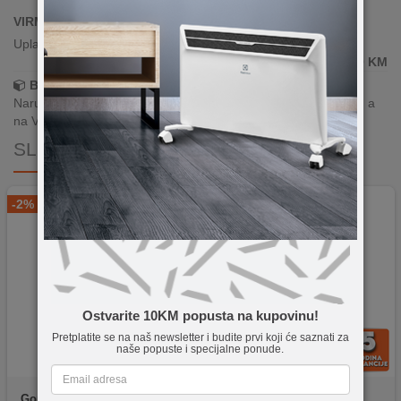
VIRMANSKO PLAĆANJE
Uplata po predračunu putem banke
1.249,90
KM
Brza dostava!
Narudžbe zaprimljene radnim danima do 13h šaljemo isti dan, a
na Vašoj adresi paket je već za 24–48h.
SLIČNI PROIZVODI
-2%
Ostvarite 10KM popusta na kupovinu!
Pretplatite se na naš newsletter i budite prvi koji će saznati za
naše popuste i specijalne ponude.
Gorenje
GEC6A41SC
VOX
CHT 6205 IX