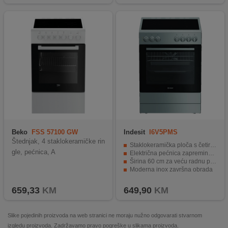
Beko
FSS 57100 GW
Indesit
I6V5PMS
Štednjak, 4 staklokeramičke rin
Staklokeramička ploča s četiri zone za kuhanje
gle, pećnica, A
Električna pećnica zapremine 660 litara
Širina 60 cm za veću radnu površinu
Moderna inox završna obrada
Energetski razred A
659,33
KM
649,90
KM
Slike pojedinih proizvoda na web stranici ne moraju nužno odgovarati stvarnom
izgledu proizvoda. Zadržavamo pravo pogreške u slikama proizvoda.