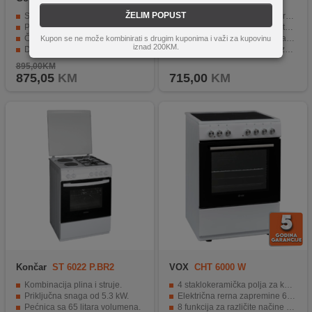
ŽELIM POPUST
Staklokeramička ploča za brzo zagrijavanje
4 staklokeramičke ringle sa ravnomjernom raspodjelom topline.
Pećnica zapremine 71 litara s ventilatorom
Električna rerna sa kapacitetom od 69 litara i 8 funkcija.
Četiri zone za kuhanje s brzim grijačima
Energetski razred A i moderan INOX dizajn.
Kupon se ne može kombinirati s drugim kuponima i važi za kupovinu
iznad 200KM.
Dvostruka vrata pećnice s CompactDoor tehnologijom
Mehanički timer i termostat za kontrolu temperature.
Energetski razred A za uštedu energije
Električni gril sa snagom od 1400 W.
895,00KM
875,05
KM
715,00
KM
Končar
ST 6022 P.BR2
VOX
CHT 6000 W
Kombinacija plina i struje.
4 staklokeramička polja za kuhanje
Priključna snaga od 5.3 kW.
Električna rerna zapremine 69 litara
Pećnica sa 65 litara volumena.
8 funkcija za različite načine pečenja