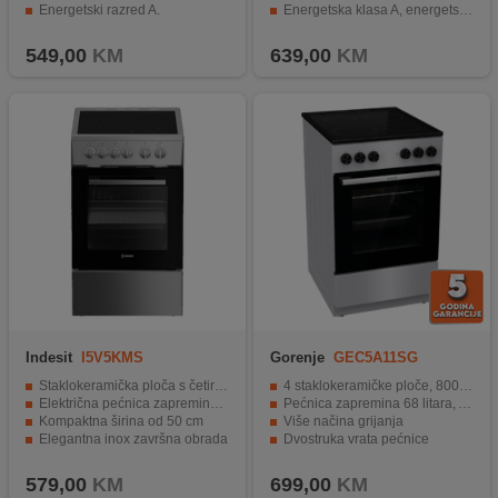
Energetski razred A.
Energetska klasa A, energetski efikasan
Paljenje plamenika osigurano iskrom.
Mehanički timer i svjetlo u rerni
549,00
KM
639,00
KM
Indesit
I5V5KMS
Gorenje
GEC5A11SG
Staklokeramička ploča s četiri zone za kuhanje
4 staklokeramičke ploče, 8000W
Električna pećnica zapremine 55 litara
Pećnica zapremina 68 litara, AquaClean
Kompaktna širina od 50 cm
Više načina grijanja
Elegantna inox završna obrada
Dvostruka vrata pećnice
Energetski razred A
Energetski razred A, ergonomska dugmad
579,00
KM
699,00
KM