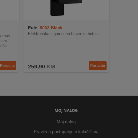
Eule
8063 Black
Elektronska sigurnosna brava za hotele
oslene.
jučevima.
urnost.
.
ima.
Poručite
259,90
KM
Poručite
MOJ NALOG
Moj nalog
Pravila o postupanju s kolačićima