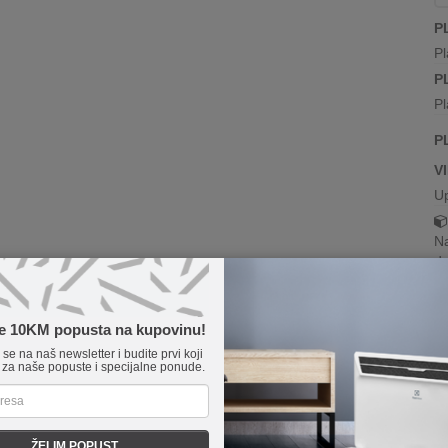
P
Pl
P
Pl
P
V
U
Na
da
te 10KM popusta na kupovinu!
e se na naš newsletter i budite prvi koji
 za naše popuste i specijalne ponude.
ŽELIM POPUST