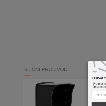
INTERNO
MOJ
NALOG
AKCIJE
BRENDOVI
NOVO
U
PONUDI
SLIČNI PROIZVODI
KONTAKT
Ostvari
Pretplatit
će saznati
KUPOVINA
NA
RATE