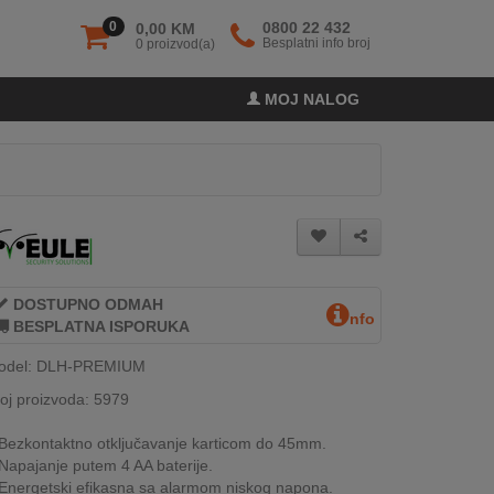
0
0800 22 432
0,00 KM
Besplatni info broj
0 proizvod(a)
MOJ NALOG
DOSTUPNO ODMAH
nfo
BESPLATNA ISPORUKA
odel: DLH-PREMIUM
oj proizvoda: 5979
Bezkontaktno otključavanje karticom do 45mm.
Napajanje putem 4 AA baterije.
Energetski efikasna sa alarmom niskog napona.