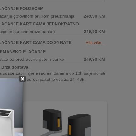
LAĆANJE POUZEĆEM
aćanje gotovinom prilikom preuzimanja
249,90
KM
LAĆANJE KARTICAMA JEDNOKRATNO
aćanje karticama(sve banke)
249,90
KM
LAĆANJE KARTICAMA DO 24 RATE
Vidi više...
IRMANSKO PLAĆANJE
plata po predračunu putem banke
249,90
KM
Brza dostava!
rudžbe zaprimljene radnim danima do 13h šaljemo isti
×
n, a na Vašoj adresi paket je već za 24–48h.