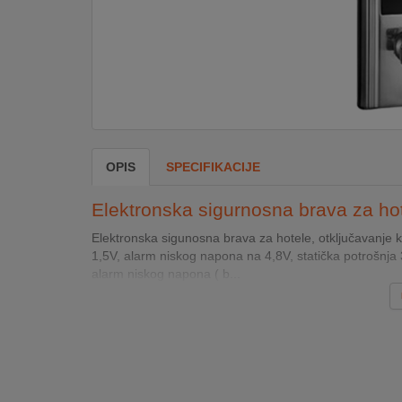
DOM
&
ALATI
ENERGIJA
OPIS
SPECIFIKACIJE
KLIMATIZACIJA
Elektronska sigurnosna brava za ho
Elektronska sigunosna brava za hotele, otključavanje
1,5V, alarm niskog napona na 4,8V, statička potrošnj
SECURITY
alarm niskog napona ( b...
PC
&
GAME