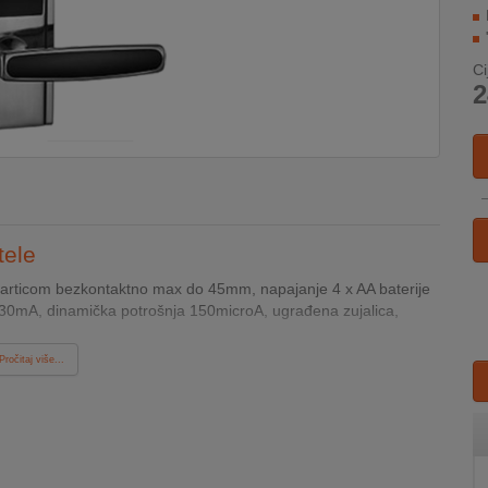
Ci
2
tele
 karticom bezkontaktno max do 45mm, napajanje 4 x AA baterije
a 30mA, dinamička potrošnja 150microA, ugrađena zujalica,
Pročitaj više...