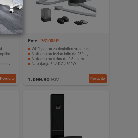
Extel
761005P
t
Wi-Fi pogon za dvokrilna vrata, set
kacijom
Maksimalna težina krila do 250 kg
Maksimalna širina do 2,5 metra
e rasvjete
Napajanje 24V DC / 250W
i prašinu
UMII aplikacija za Android i iOS
Poručite
1.099,90
KM
Poručite