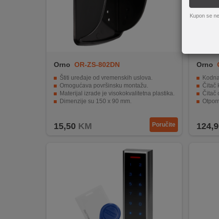
REKLAMACIJA
I
Kupon se ne
SERVIS
O
NAMA
Orno
OR-ZS-802DN
Orno
KATALOZI
Štiti uređaje od vremenskih uslova.
Kodna
Omogućava površinsku montažu.
Čitač 
Materijal izrade je visokokvalitetna plastika.
Čitač 
KAKO
Dimenzije su 150 x 90 mm.
Otpor
Osigurava dugotrajnost i trajnost.
Jedno
KUPITI?
15,50
KM
Poručite
124,9
KUPOVINA
IZ
INOSTRANSTVA
OZNAKE
ENERGETSKE
UČINKOVITOSTI
DIGITALIS