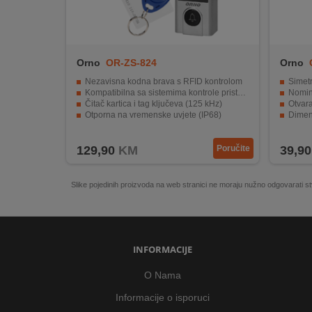
Orno
OR-ZS-824
Orno
Nezavisna kodna brava s RFID kontrolom
Simetr
Kompatibilna sa sistemima kontrole pristupa
Nomin
Čitač kartica i tag ključeva (125 kHz)
Otvara
Otporna na vremenske uvjete (IP68)
Dimen
Jednostavna upotreba i montaža
129,90
KM
Poručite
39,90
Slike pojedinih proizvoda na web stranici ne moraju nužno odgovarati
INFORMACIJE
O Nama
Informacije o isporuci