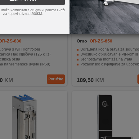
 može kombinirati s drugim kuponima i važi
za kupovinu iznad 200KM.
OR-ZS-830
Orno
OR-ZS-850
 brava s WiFi kontrolom
Ugrađena kodna brava za sigurnos
kartica i tag ključeva (125 kHz)
Dvostruko otključavanje PIN-om ili apli
ostiska prsta
Jednostavna montaža na vrata
na na vremenske uvjete (IP68)
Pozadinsko osvjetljenje za upotrebu u uvjetima slabij
stavna upotreba i montaža
IP44 certifikat - otpornost na vodu 
0
KM
Poručite
189,50
KM