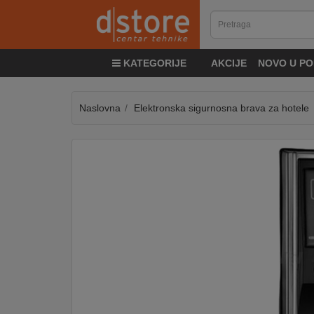
KATEGORIJE
KATEGORIJE
AKCIJE
NOVO U PO
TV
&
SAT
Naslovna
Elektronska sigurnosna brava za hotele
MOBILNI
UREĐAJI
AUDIO
KABLOVI
KUĆANSKI
APARATI