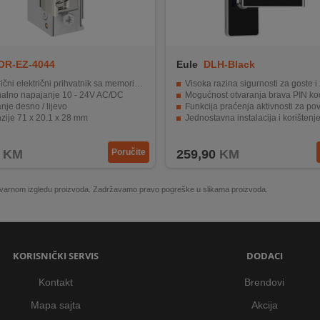
OR-EZ-4044
Eule
DLH-Black
ični električni prihvatnik sa memorijom
Visoka razina sigurnosti za goste i zap
alno napajanje 10 - 24V AC/DC
Mogućnost otvaranja brava PIN kodom i posebnim kl
nje desno / lijevo
Funkcija praćenja aktivnosti za povećanu sig
zije 71 x 20.1 x 28 mm
Jednostavna instalacija i korištenje
Kompatibilnost s standardnim vrat
KM
Poručite
259,90
KM
 stvarnom izgledu proizvoda. Zadržavamo pravo pogreške u slikama proizvoda.
KORISNIČKI SERVIS
DODACI
Kontakt
Brendovi
Mapa sajta
Akcija