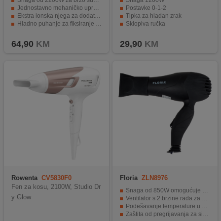
Snaga od 2200W za brzo sušenje
Snaga 1200W
Jednostavno mehaničko upravljanje
Postavke 0-1-2
Ekstra ionska njega za dodatni sjaj
Tipka za hladan zrak
Hladno puhanje za fiksiranje stila
Sklopiva ručka
Zaštita od pregrijavanja i odvojivi filter
Zaštita od pregrijavanja
64,90
KM
29,90
KM
Rowenta
CV5830F0
Floria
ZLN8976
Fen za kosu, 2100W, Studio Dr
Snaga od 850W omogućuje brzo sušenje kose.
y Glow
Ventilator s 2 brzine rada za prilagođavanje.
Podešavanje temperature u 3 nivoa.
Zaštita od pregrijavanja za sigurnost i trajnost.