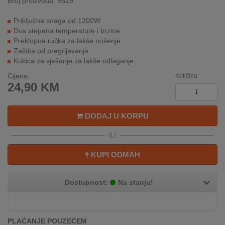
Broj proizvoda: 8629
REKLAMACIJA
I
Priključna snaga od 1200W
SERVIS
Dva stepena temperature i brzine
Preklopna ručka za lakše nošenje
O
Zaštita od pregrijavanja
NAMA
Kukica za vješanje za lakše odlaganje
Cijena:
Količina
KATALOZI
24,90
KM
KAKO
KUPITI?
DODAJ U KORPU
ILI
KUPOVINA
IZ
KUPI ODMAH
INOSTRANSTVA
OZNAKE
Dostupnost:
Na stanju!
ENERGETSKE
UČINKOVITOSTI
DIGITALIS
PLAĆANJE POUZEĆEM