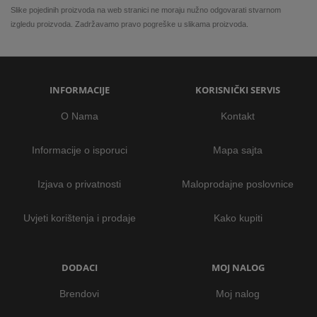
Slike pojedinih proizvoda na web stranici ne moraju nužno odgovarati stvarnom
izgledu proizvoda. Zadržavamo pravo pogreške u slikama proizvoda.
INFORMACIJE
KORISNIČKI SERVIS
O Nama
Kontakt
Informacije o isporuci
Mapa sajta
Izjava o privatnosti
Maloprodajne poslovnice
Uvjeti korištenja i prodaje
Kako kupiti
DODACI
MOJ NALOG
Brendovi
Moj nalog