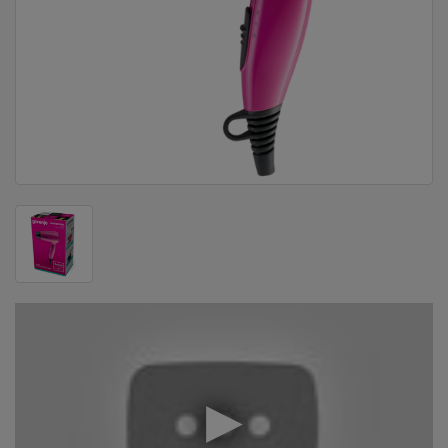
DOM
&
ALATI
ENERGIJA
KLIMATIZACIJA
SECURITY
PC
&
GAME