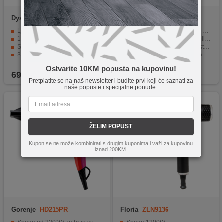
Dyson
HD19 Ceramic
Rowenta
CV9240FO HAIR
pink/Rose gold
DRYER ULT
Ljepota bez granica
Snaga digitalnog motora od 2200 W
138% sjajnija kosa
Brzo sušenje i učinkovito oblikovanje
Snaga 1220 W
3 postavke temperature i 2 stupnja brzine
3 brzine, 4 postavke temperature
Postavka Advanced Care za zdravu kosu s prirodnim sjajem
Sprječava oštećenje kose
Profesionalni styling uključuje dva nastavka
Ostvarite 10KM popusta na kupovinu!
699,90
KM
299,00
KM
Pretplatite se na naš newsletter i budite prvi koji će saznati za
naše popuste i specijalne ponude.
ŽELIM POPUST
Kupon se ne može kombinirati s drugim kuponima i važi za kupovinu
iznad 200KM.
Gorenje
HD215PR
Floria
ZLN9136