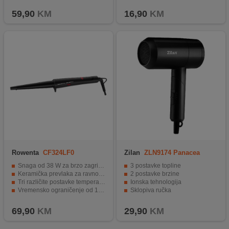
Uski usmjerivač zraka za precizno oblikovanje.
59,90
KM
16,90
KM
Rowenta
CF324LF0
Zilan
ZLN9174 Panacea
Snaga od 38 W za brzo zagrijavanje.
3 postavke topline
Keramička prevlaka za ravnomjerno zagrijavanje.
2 postavke brzine
Tri različite postavke temperature.
Ionska tehnologija
Vremensko ograničenje od 10 sekundi.
Sklopiva ručka
Rotirajući kabel od 1,8 metara.
Zaštita od pregrijavanja
69,90
KM
29,90
KM