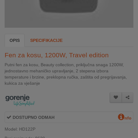
INTERNO
MOJ
NALOG
OPIS
SPECIFIKACIJE
AKCIJE
Fen za kosu, 1200W, Travel edition
BRENDOVI
Putni fen za kosu, Beauty collection, priključna snaga 1200W,
jednostavno mehaničko upravljanje, 2 stepena izbora
NOVO
temperature i brzine, preklopna ručka, zaštita od pregrijavanja,
U
kukica za vješanje
PONUDI
KONTAKT
KUPOVINA
DOSTUPNO ODMAH
nfo
NA
RATE
Model: HD122P