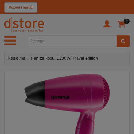
KATEGORIJE
Pozovi i naruči
0
TV
&
SAT
Naslovna
Fen za kosu, 1200W, Travel edition
MOBILNI
UREĐAJI
AUDIO
KABLOVI
KUĆANSKI
APARATI