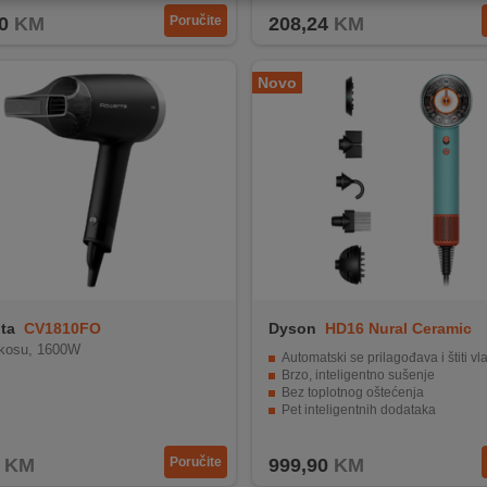
0
KM
Poručite
208,24
KM
Novo
ta
CV1810FO
Dyson
HD16 Nural Ceramic
Patina/Topaz
 kosu, 1600W
Automatski se prilagođava i štiti vla
Brzo, inteligentno sušenje
Bez toplotnog oštećenja
Pet inteligentnih dodataka
Dyson Hyperdymium motor
KM
Poručite
999,90
KM