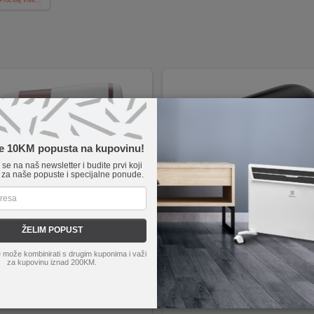
te 10KM popusta na kupovinu!
e se na naš newsletter i budite prvi koji
 za naše popuste i specijalne ponude.
ŽELIM POPUST
ta
CV7461F0
Philips
N00001057
 može kombinirati s drugim kuponima i važi
kosu, 2400 W, Premium Care
PHILIPS Fen HPS920\00
za kupovinu iznad 200KM.