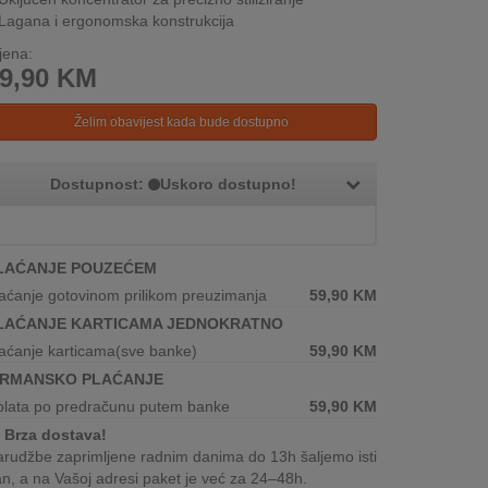
Lagana i ergonomska konstrukcija
jena:
9,90
KM
Želim obavijest kada bude dostupno
Dostupnost:
Uskoro dostupno!
LAĆANJE POUZEĆEM
aćanje gotovinom prilikom preuzimanja
59,90
KM
LAĆANJE KARTICAMA JEDNOKRATNO
aćanje karticama(sve banke)
59,90
KM
IRMANSKO PLAĆANJE
plata po predračunu putem banke
59,90
KM
Brza dostava!
rudžbe zaprimljene radnim danima do 13h šaljemo isti
n, a na Vašoj adresi paket je već za 24–48h.