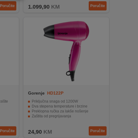
Poručite
1.099,90
KM
Poručite
Gorenje
HD122P
sište
Priključna snaga od 1200W
Dva stepena temperature i brzine
Preklopna ručka za lakše nošenje
Zaštita od pregrijavanja
Kukica za vješanje za lakše odlaganje
Poručite
24,90
KM
Poručite