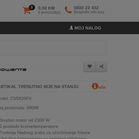
0
0800 22 432
0,00 KM
Besplatni info broj
0 proizvod(a)
MOJ NALOG
ARTIKAL TRENUTNO NIJE NA STANJU
nfo
odel: CV5820F0
oj proizvoda: 39088
Snažan motor od 2300 W
6 postavki brzine/temperature
Funkcija hladnog zraka za učvršćivanje frizure
Uključen koncentrator za precizno stiliziranje