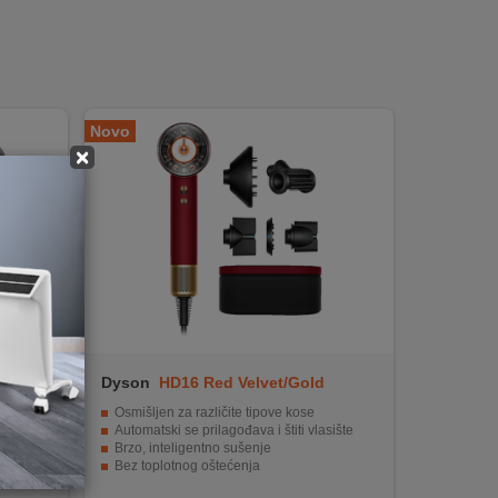
Novo
×
Dyson
HD16 Red Velvet/Gold
Straight+Wavy
Osmišljen za različite tipove kose
Automatski se prilagođava i štiti vlasište
Brzo, inteligentno sušenje
Bez toplotnog oštećenja
Pet inteligentnih dodataka