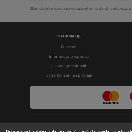
Slike pojedinih proizvoda na web stranici ne moraju nužno odgovarati
INFORMACIJE
O Nama
Informacije o isporuci
Izjava o privatnosti
Uvjeti korištenja i prodaje
Dstore
koristi kolačiće kako bi poboljšali Vaše korisničko iskustvo i