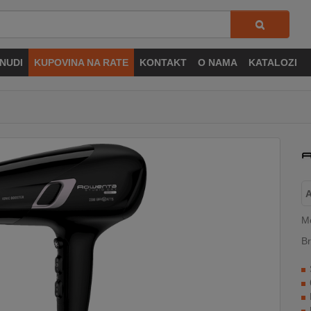
NUDI
KUPOVINA NA RATE
KONTAKT
O NAMA
KATALOZI
M
Br