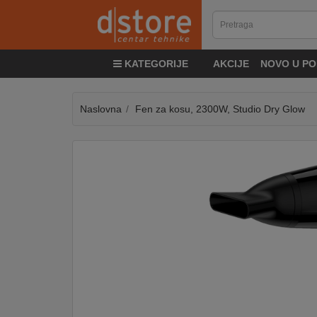
KATEGORIJE
KATEGORIJE
AKCIJE
NOVO U PO
TV
&
SAT
Naslovna
Fen za kosu, 2300W, Studio Dry Glow
MOBILNI
UREĐAJI
AUDIO
KABLOVI
KUĆANSKI
APARATI