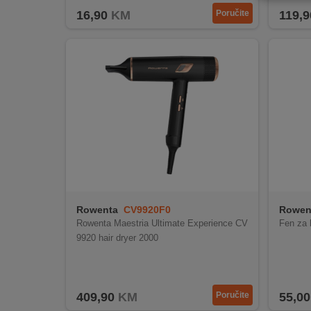
REKLAMACIJA
16,90
KM
Poručite
119,9
I
SERVIS
O
NAMA
KATALOZI
KAKO
KUPITI?
KUPOVINA
IZ
Rowenta
CV9920F0
Rowen
INOSTRANSTVA
Rowenta Maestria Ultimate Experience CV
Fen za
9920 hair dryer 2000
OZNAKE
ENERGETSKE
UČINKOVITOSTI
409,90
KM
Poručite
55,00
DIGITALIS