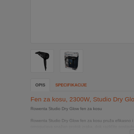
DOM
&
ALATI
ENERGIJA
KLIMATIZACIJA
OPIS
SPECIFIKACIJE
SECURITY
Fen za kosu, 2300W, Studio Dry Gl
PC
Rowenta Studio Dry Glow fen za kosu
&
GAME
Rowenta Studio Dry Glow fen za kosu pruža efikasno i
omogućava snažan protok zraka, dok različite postavke 