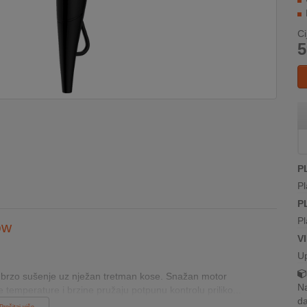
Ci
5
P
Pl
P
Pl
ow
V
U
 brzo sušenje uz nježan tretman kose. Snažan motor
Na
temperature i brzine pružaju potpunu kontrolu priliko...
da
Pročitaj više...