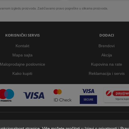
 stvarnom izgledu proizvoda. Zadržavamo pravo pogreške u slikama proizvoda.
KORISNIČKI SERVIS
DODACI
Kontakt
Brendovi
Mapa sajta
Akcija
Maloprodajne poslovnice
Kupovina na rate
Kako kupiti
Reklamacija i servis
 funkcionalnost stranice. Više možete pročitati u
Izjavi o privatnosti
i
Prav