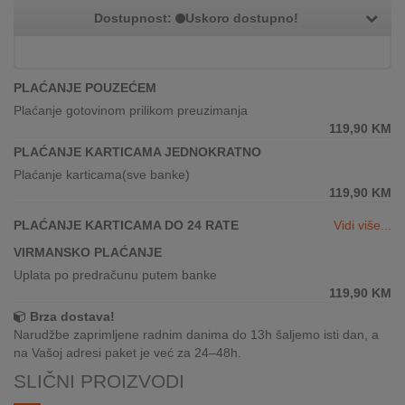
REKLAMACIJA
Dostupnost:
Uskoro dostupno!
I
SERVIS
O
PLAĆANJE POUZEĆEM
NAMA
Plaćanje gotovinom prilikom preuzimanja
119,90
KM
KATALOZI
PLAĆANJE KARTICAMA JEDNOKRATNO
Plaćanje karticama(sve banke)
KAKO
119,90
KM
KUPITI?
PLAĆANJE KARTICAMA DO 24 RATE
Vidi više...
KUPOVINA
VIRMANSKO PLAĆANJE
IZ
Uplata po predračunu putem banke
INOSTRANSTVA
119,90
KM
Brza dostava!
OZNAKE
Narudžbe zaprimljene radnim danima do 13h šaljemo isti dan, a
ENERGETSKE
na Vašoj adresi paket je već za 24–48h.
UČINKOVITOSTI
SLIČNI PROIZVODI
DIGITALIS