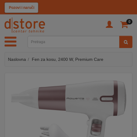
KATEGORIJE
Pozovi i naruči
0
TV
&
SAT
Naslovna
Fen za kosu, 2400 W, Premium Care
MOBILNI
UREĐAJI
AUDIO
KABLOVI
KUĆANSKI
APARATI