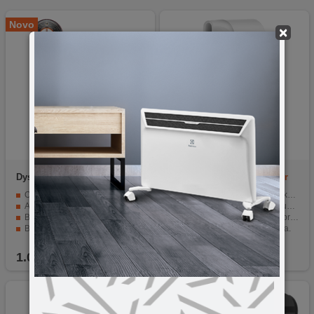
Novo
×
Dyson
HD16 Red Velvet/Gold
Xiaomi
Mi Ionic Hair Dryer
Straight+Wavy
H300
Osmišljen za različite tipove kose
Ionic tehnologija za zdravu kosu.
Automatski se prilagođava i štiti vlasište
Snaga od 1600W za brzo sušenje.
Brzo, inteligentno sušenje
Tri nivoa temperature i dva brzine.
Bez toplotnog oštećenja
Difuzor i usmjerivač vazduha.
Pet inteligentnih dodataka
Kompaktan, ergonomski dizajn.
1.099,90
KM
69,90
KM