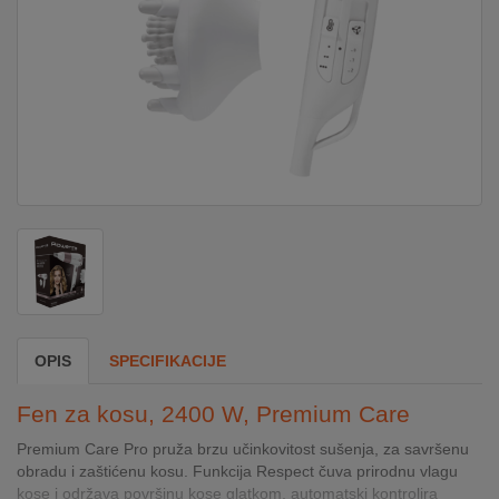
DOM
&
ALATI
ENERGIJA
KLIMATIZACIJA
SECURITY
OPIS
SPECIFIKACIJE
PC
Fen za kosu, 2400 W, Premium Care
&
GAME
Premium Care Pro pruža brzu učinkovitost sušenja, za savršenu
obradu i zaštićenu kosu. Funkcija Respect čuva prirodnu vlagu
kose i održava površinu kose glatkom, automatski kontrolira