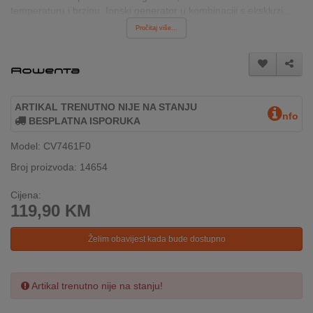
temperaturu i brzinu. Ionski generator u kombinaciji s ekskluzi...
INTERNO
Pročitaj više...
MOJ
NALOG
AKCIJE
ARTIKAL TRENUTNO NIJE NA STANJU
nfo
BESPLATNA ISPORUKA
BRENDOVI
Model: CV7461F0
Broj proizvoda: 14654
NOVO
U
Cijena:
PONUDI
119,90
KM
KONTAKT
Želim obavijest kada bude dostupno
KUPOVINA
NA
Artikal trenutno nije na stanju!
RATE