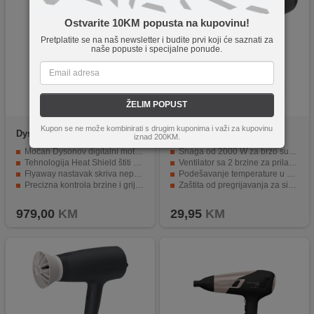
Ostvarite 10KM popusta na kupovinu!
Pretplatite se na naš newsletter i budite prvi koji će saznati za
naše popuste i specijalne ponude.
ŽELIM POPUST
Kupon se ne može kombinirati s drugim kuponima i važi za kupovinu
Dyson
HD07 Bright
Floria
ZLN8986
iznad 200KM.
Nickel/Bright Copper
Moćan Dysonov digitalni motor V9
Snaga od 2000 W za brzo sušenje.
Tehnologija Heat Shield štiti od opeklina
Ventilator sa 2 brzine za prilagođavanje.
Flyaway nastavak skriva neposlušnu kosu
Podešavanje temperature u 3 nivoa.
Precizna kontrola brzine i grijanja
Zaštita od pregrijavanja za sigurnost.
Različiti nastavci za različite vrste kose
Uski usmjerivač zraka za precizno stiliziranje.
979,00
KM
29,95
KM