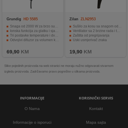
Grundig
HD 5585
Zilan
ZLN2953
Snaga od 2000 W za brzo sušenje kose
Sušilo za kosu sa snagom od 1200W
Ionska funkcija za glatku i sjajnu kosu
Ventilator sa 2 brzine rada i temperature
Tri postavke temperature i dvije brzine
Zaštita od pregrijavanja
Odvojivi difuzor za volumen kose
Uski usmjerivač zraka
Praktičan dizajn s kabelom duljine 1,8 m
Sklopiva ručka
69,90
KM
19,90
KM
Slike pojedinih proizvoda na web stranici ne moraju nužno odgovarati stvarnom
izgledu proizvoda. Zadržavamo pravo pogreške u slikama proizvoda.
INFORMACIJE
KORISNIČKI SERVIS
O Nama
Kontakt
Informacije o isporuci
Mapa sajta