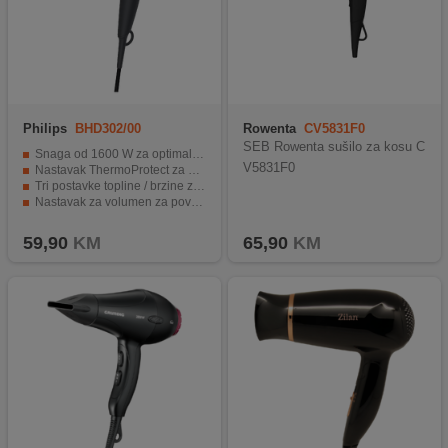
Philips
BHD302/00
Rowenta
CV5831F0
SEB Rowenta sušilo za kosu C
Snaga od 1600 W za optimalan protok zraka.
V5831F0
Nastavak ThermoProtect za nižu temperaturu sušenja.
Tri postavke topline / brzine za lako oblikovanje kose.
Nastavak za volumen za povećanje gustoće kose.
Postavka hladnog zraka za zadržavanje frizure.
59,90
KM
65,90
KM