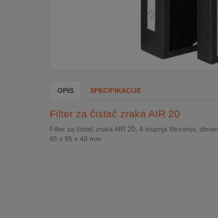
DOM
&
ALATI
ENERGIJA
OPIS
SPECIFIKACIJE
KLIMATIZACIJA
Filter za čistač zraka AIR 20
Filter za čistač zraka AIR 20, 4 stupnja filtriranja, dimen
65 x 95 x 40 mm
SECURITY
PC
&
GAME