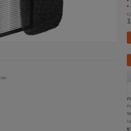
Ci
1
zije:
P
Pl
V
U