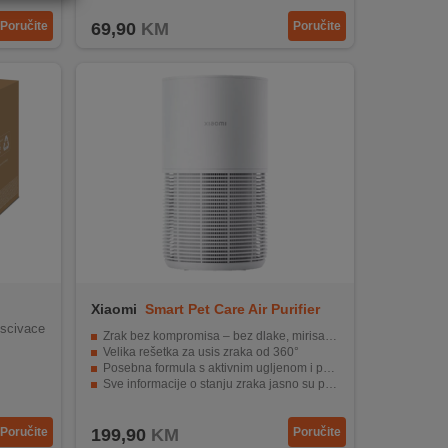
Poručite
69,90
KM
Poručite
Xiaomi
Smart Pet Care Air Purifier
iscivace
Zrak bez kompromisa – bez dlake, mirisa i alergena
Velika rešetka za usis zraka od 360°
Posebna formula s aktivnim ugljenom i poroznom strukturom
Sve informacije o stanju zraka jasno su prikazane na velikom LED zaslonu
Dizajniran s naglaskom na udobnost i jednostavno korištenje
Poručite
199,90
KM
Poručite