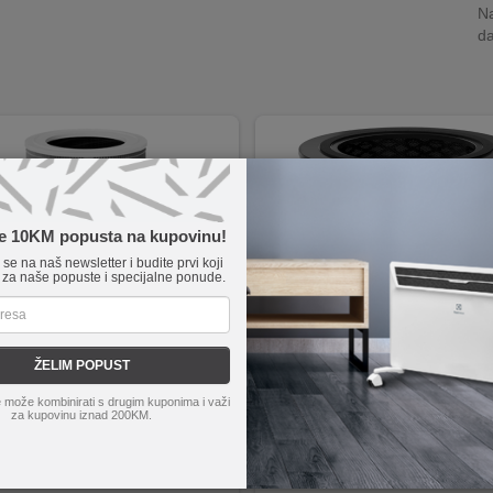
Na
da
te 10KM popusta na kupovinu!
e se na naš newsletter i budite prvi koji
 za naše popuste i specijalne ponude.
ŽELIM POPUST
Mi Air Purifier 4 filter
Philips
N00030231
 može kombinirati s drugim kuponima i važi
PHILIPS filter FY1700\30 AIR
 učinkovitost filtriranja zraka
za kupovinu iznad 200KM.
cija elektrostatičkog i mehaničkog filtra
st na gužvanje, ulje, kiseline i lužine
 adsorpcija mirisa s aktivnim ugljenom
jni filtarski element (do godinu dana)