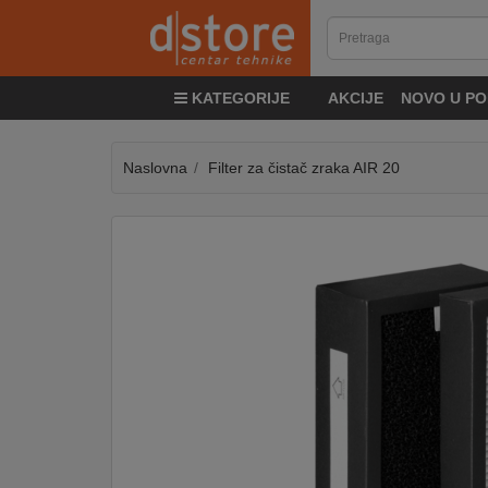
KATEGORIJE
KATEGORIJE
AKCIJE
NOVO U PO
TV
&
SAT
Naslovna
Filter za čistač zraka AIR 20
MOBILNI
UREĐAJI
AUDIO
KABLOVI
KUĆANSKI
APARATI