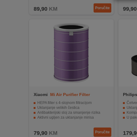
REKLAMACIJA
89,90
KM
Poručite
99,90
I
SERVIS
O
NAMA
KATALOZI
KAKO
KUPITI?
KUPOVINA
IZ
Xiaomi
Mi Air Purifier Filter
Philip
INOSTRANSTVA
Antibact.
HEPA filter s 4-slojnom filtracijom
Četveros
Uklanjanje velikih čestica
Uklanja
OZNAKE
Antibakterijski sloj za smanjenje rizika
Kompatibi
ENERGETSKE
Aktivni ugljen za uklanjanje mirisa
U paket
UČINKOVITOSTI
Jednostavna ugradnja i izdržljivost
Dug vij
79,90
KM
Poručite
179,9
DIGITALIS