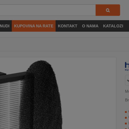
NUDI
KUPOVINA NA RATE
KONTAKT
O NAMA
KATALOZI
Mo
Br