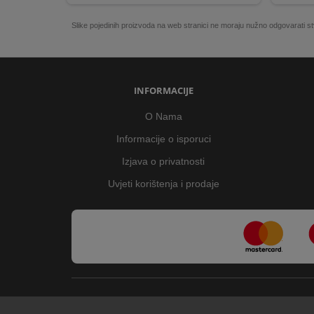
Slike pojedinih proizvoda na web stranici ne moraju nužno odgovarati
INFORMACIJE
O Nama
Informacije o isporuci
Izjava o privatnosti
Uvjeti korištenja i prodaje