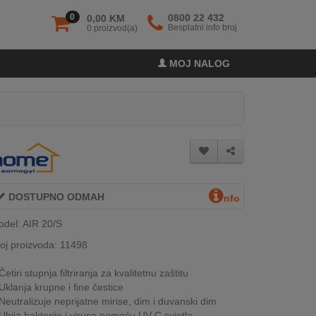
0
0800 22 432
0,00 KM
Besplatni info broj
0 proizvod(a)
MOJ NALOG
DOSTUPNO ODMAH
nfo
del: AIR 20/S
oj proizvoda: 11498
Četiri stupnja filtriranja za kvalitetnu zaštitu
Uklanja krupne i fine čestice
Neutralizuje neprijatne mirise, dim i duvanski dim
Ubija bakterije i viruse pomoću UV-C svjetla