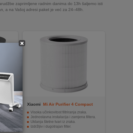
rudžbe zaprimljene radnim danima do 13h šaljemo isti
n, a na Vašoj adresi paket je već za 24–48h.
×
Xiaomi
Mi Air Purifier 4 Compact
Filter
Visoka učinkovitost filtriranja zraka.
Jednostavna instalacija i zamjena filtera.
Uklanja štetne tvari iz zraka.
Izdržljiv i dugotrajan filter.
Ekonomičan i dugoročno isplativ.