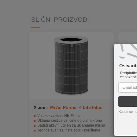
INTERNO
SLIČNI PROIZVODI
MOJ
NALOG
AKCIJE
BRENDOVI
Ostvari
Pretplatit
NOVO
će saznati
U
PONUDI
KONTAKT
Xiaomi
Mi Air Purifier 4 Lite Filter
Xiaomi
Kupon se ne
KUPOVINA
Visokokvalitetni HEPA filter
Visoka
NA
Uklanja čestice veličine do 0.3 mikrona
Kombina
Sadrži aktivni ugljen za uklanjanje mirisa
Otporno
RATE
Jednostavan za instalaciju i korištenje
Snažna
Dugotrajno i pouzdano rješenje za filtriranje zraka.
Dugotra