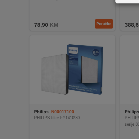
REKLAMACIJA
I
SERVIS
78,90
KM
Poručite
388,6
O
NAMA
KATALOZI
KAKO
KUPITI?
KUPOVINA
IZ
INOSTRANSTVA
OZNAKE
Philips
N00017100
Philip
ENERGETSKE
PHILIPS filter FY1410\30
PHILIPS
UČINKOVITOSTI
serije 8
DIGITALIS