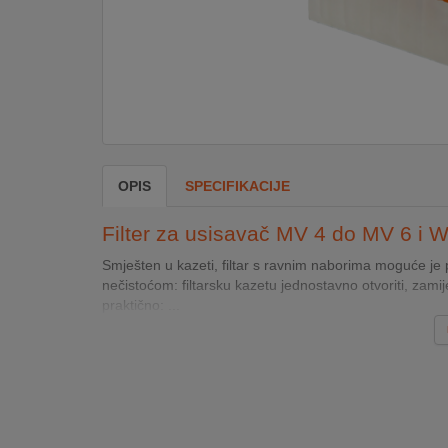
DOM
&
ALATI
ENERGIJA
OPIS
SPECIFIKACIJE
KLIMATIZACIJA
Filter za usisavač MV 4 do MV 6 i
Smješten u kazeti, filtar s ravnim naborima moguće je pr
nečistoćom: filtarsku kazetu jednostavno otvoriti, zamijeni
SECURITY
praktično: ...
PC
&
GAME