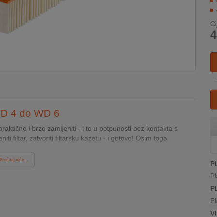
Ci
4
 WD 4 do WD 6
aktično i brzo zamijeniti - i to u potpunosti bez kontakta s
ti filtar, zatvoriti filtarsku kazetu - i gotovo! Osim toga
Pročitaj više...
P
Pl
P
Pl
V