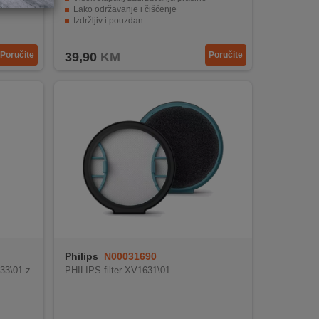
Lako održavanje i čišćenje
Izdržljiv i pouzdan
Jednostavna instalacija i korištenje
Poručite
39,90
KM
Poručite
Philips
N00031690
33\01 z
PHILIPS filter XV1631\01