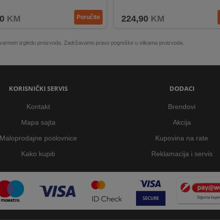
0
KM
Poručite
224,90
KM
 stvarnom izgledu proizvoda. Zadržavamo pravo pogreške u slikama proizvoda.
KORISNIČKI SERVIS
DODACI
Kontakt
Brendovi
Mapa sajta
Akcija
Maloprodajne poslovnice
Kupovina na rate
Kako kupiti
Reklamacija i servis