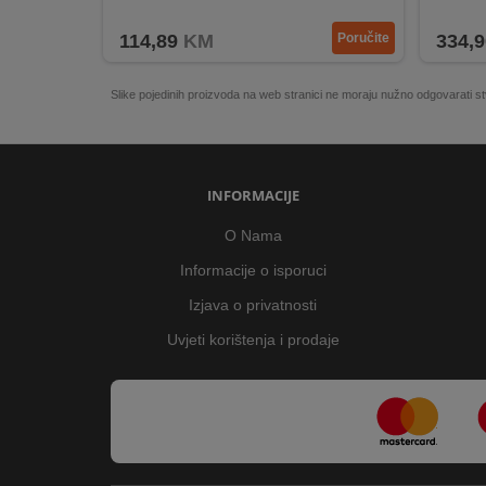
114,89
KM
Poručite
334,9
Slike pojedinih proizvoda na web stranici ne moraju nužno odgovarati
INFORMACIJE
O Nama
Informacije o isporuci
Izjava o privatnosti
Uvjeti korištenja i prodaje