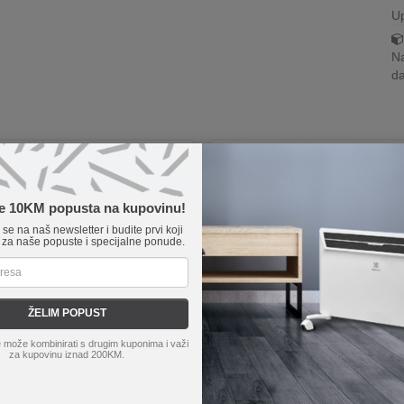
U
Na
da
Novo
te 10KM popusta na kupovinu!
e se na naš newsletter i budite prvi koji
 za naše popuste i specijalne ponude.
ŽELIM POPUST
 može kombinirati s drugim kuponima i važi
za kupovinu iznad 200KM.
s
N00031238
NN-Su
Fiilter For Roborock 
 Baterija XV1797\01 za usisivače
Filtera za Roborock A30/A30 Pro/ 
000
Combo/ F25/F25 ACE