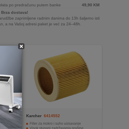
plata po predračunu putem banke
49,90
KM
Brza dostava!
rudžbe zaprimljene radnim danima do 13h šaljemo isti
n, a na Vašoj adresi paket je već za 24–48h.
×
A30/F25
Karcher
6414552
A30 Pro
Filter za mokro i suho usisavanje
Visok stupanj zadržavanja prašine