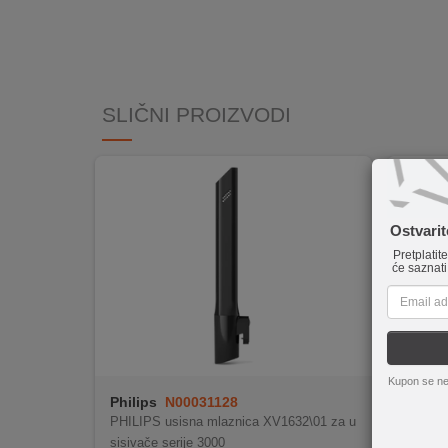
INTERNO
MOJ
NALOG
SLIČNI PROIZVODI
AKCIJE
BRENDOVI
Ostvari
NOVO
Pretplatit
U
će saznati
PONUDI
KONTAKT
KUPOVINA
Kupon se ne
NA
Philips
N00031128
Philip
RATE
PHILIPS usisna mlaznica XV1632\01 za u
PHILIPS
sisivače serije 3000
serije 8