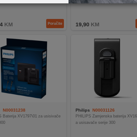
4
KM
Poručite
19,90
KM
s
N00031238
Philips
N00031126
 Baterija XV1797\01 za usisivače
PHILIPS Zamjenska baterija XV16
000
a usisavače serije 300