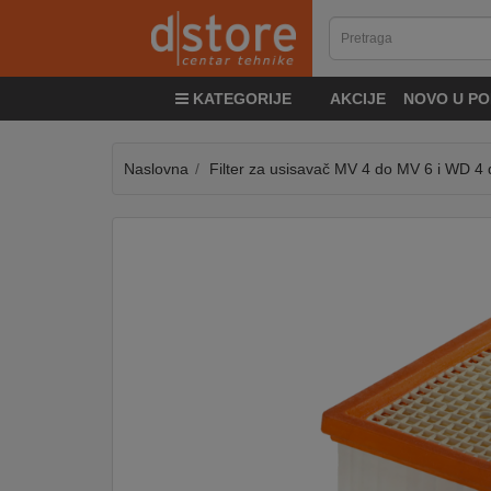
KATEGORIJE
KATEGORIJE
AKCIJE
NOVO U PO
TV
&
SAT
Naslovna
Filter za usisavač MV 4 do MV 6 i WD 4
MOBILNI
UREĐAJI
AUDIO
KABLOVI
KUĆANSKI
APARATI