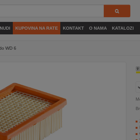
NUDI
KUPOVINA NA RATE
KONTAKT
O NAMA
KATALOZI
 do WD 6
Mo
Br