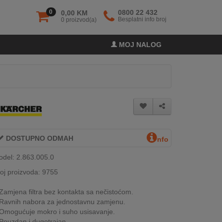
0
0800 22 432
0,00 KM
Besplatni info broj
0 proizvod(a)
MOJ NALOG
DOSTUPNO ODMAH
nfo
del: 2.863.005.0
oj proizvoda: 9755
Zamjena filtra bez kontakta sa nečistoćom.
Ravnih nabora za jednostavnu zamjenu.
Omogućuje mokro i suho usisavanje.
Pouzdan i dugotrajan.