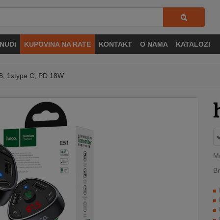
NUDI
KUPOVINA NA RATE
KONTAKT
O NAMA
KATALOZI
SB, 1xtype C, PD 18W
Mo
Br