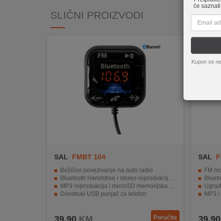
REKLAMACIJA
će saznati
SLIČNI PROIZVODI
I
SERVIS
O
NAMA
Kupon se ne
KATALOZI
KAKO
KUPITI?
KUPOVINA
IZ
INOSTRANSTVA
SAL
FMBT 104
SAL
F
Bežično povezivanje na auto radio
FM modu
OZNAKE
Bluetooth Handsfree i stereo reprodukcija glazbe
Blueto
ENERGETSKE
MP3 reprodukcija i microSD memorijska kartica
Ugrađ
Dvostruki USB punjač za telefon
MP3 i
UČINKOVITOSTI
Napajanje 12V/24V za sve vozila
Dvostru
DIGITALIS
39,90
KM
Poručite
39,90