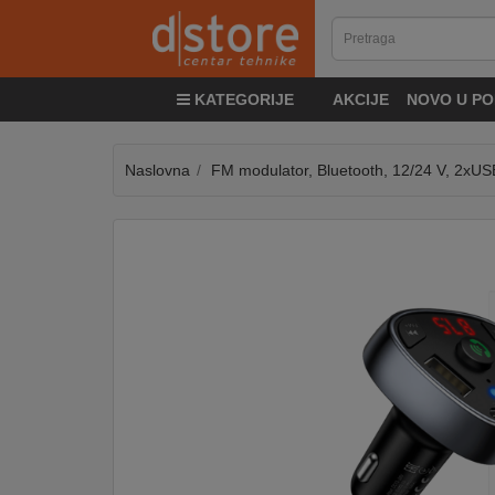
KATEGORIJE
KATEGORIJE
AKCIJE
NOVO U PO
TV
&
SAT
Naslovna
FM modulator, Bluetooth, 12/24 V, 2xU
MOBILNI
UREĐAJI
AUDIO
KABLOVI
KUĆANSKI
APARATI