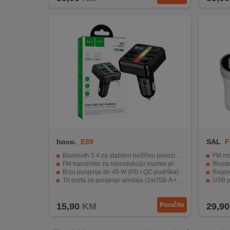
hoco.
E89
SAL
F
Bluetooth 5.4 za stabilno bežično povezivanje
FM modu
FM transmiter za reprodukciju muzike preko auto radija
Bluetoo
Brzo punjenje do 45 W (PD i QC podrška)
Reprodu
Tri porta za punjenje uređaja (2xUSB-A + Type-C)
USB pu
Reprodukcija preko Bluetootha, USB memorije i TF kartice
Voltmet
15,90
KM
Poručite
29,90