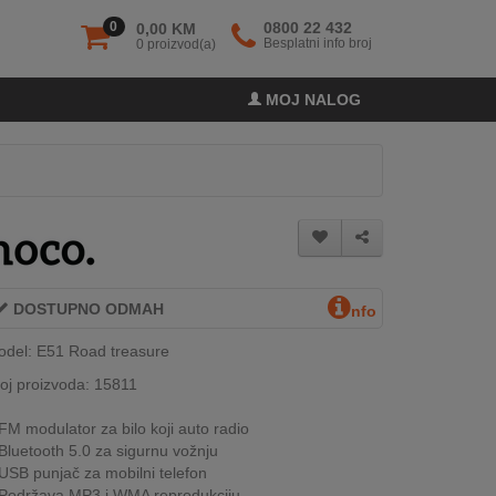
0
0800 22 432
0,00 KM
Besplatni info broj
0 proizvod(a)
MOJ NALOG
DOSTUPNO ODMAH
nfo
del: E51 Road treasure
oj proizvoda: 15811
FM modulator za bilo koji auto radio
Bluetooth 5.0 za sigurnu vožnju
USB punjač za mobilni telefon
Podržava MP3 i WMA reprodukciju