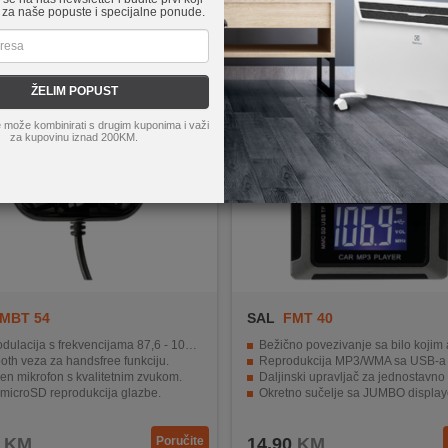
 za naše popuste i specijalne ponude.
ŽELIM POPUST
 može kombinirati s drugim kuponima i važi
za kupovinu iznad 200KM.
MBT 54
SAL
FMT 40
lacija s frekvencijama 87,6 - 107,9 MHz.
Bežično povezivanje sa bilo kojim auto 
oth veza za handsfree funkciju.
Reprodukcija MP3/WMA sa USB-a i memorijskih
en mikrofon s kvalitetnim zvukom.
Daljinski upravljač za jednostavno kori
 microSD reprodukcija glazbe.
Okretno sučelje sa JUMBO displa
ki USB punjač s izlaznom snagom 5V/2.1A.
Kompatibilan sa napajanjem 12V/
KM
Poručite
14,90
KM