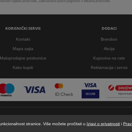
 stvarnom izgledu proizvoda. Zadržavamo pravo pogreške u slikama proizvoda.
KORISNIČKI SERVIS
DODACI
Kontakt
Brendovi
Mapa sajta
Akcija
Maloprodajne poslovnice
Kupovina na rate
Kako kupiti
Reklamacija i servis
 funkcionalnost stranice. Više možete pročitati u
Izjavi o privatnosti
i
Prav