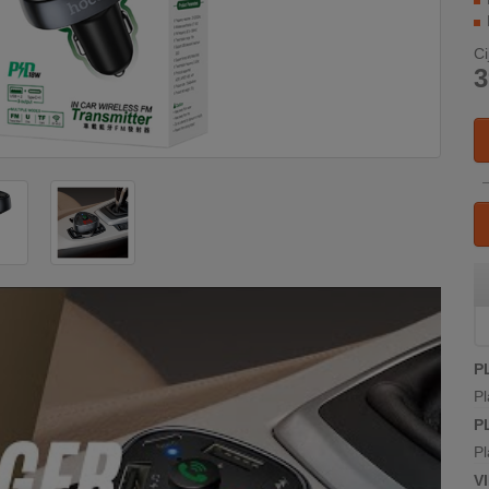
Ci
3
P
Pl
P
Pl
V