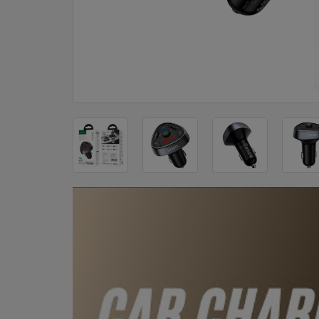
DOM
&
ALATI
ENERGIJA
KLIMATIZACIJA
SECURITY
PC
&
GAME