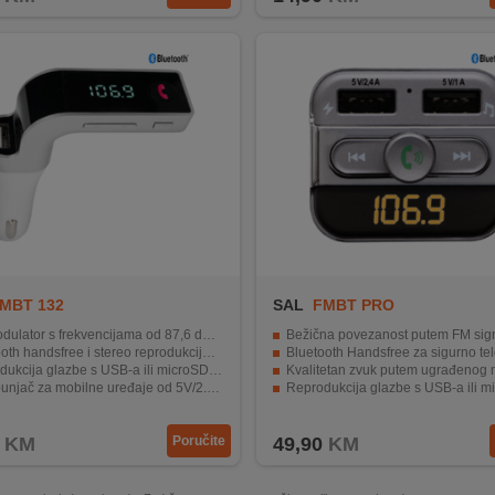
MBT 132
SAL
FMBT PRO
lator s frekvencijama od 87,6 do 107,9 MHz.
Bežična povezanost putem FM sign
th handsfree i stereo reprodukcija glazbe.
Bluetooth Handsfree za sigurno telefon
kcija glazbe s USB-a ili microSD kartice.
Kvalitetan zvuk putem ugrađenog mikr
njač za mobilne uređaje od 5V/2.5A.
Reprodukcija glazbe s USB-a ili microSD 
ar koji prikazuje stanje auto baterije.
Brzo punjenje mobilnih uređaja putem 
KM
Poručite
49,90
KM