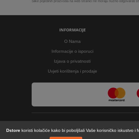
Slike pojedinih proizvoda na web stranici ne moraju nužno odgovarati
INFORMACIJE
O Nama
Informacije o isporuci
Izjava o privatnosti
Uvjeti korištenja i prodaje
Dstore
koristi kolačiće kako bi poboljšali Vaše korisničko iskustvo i