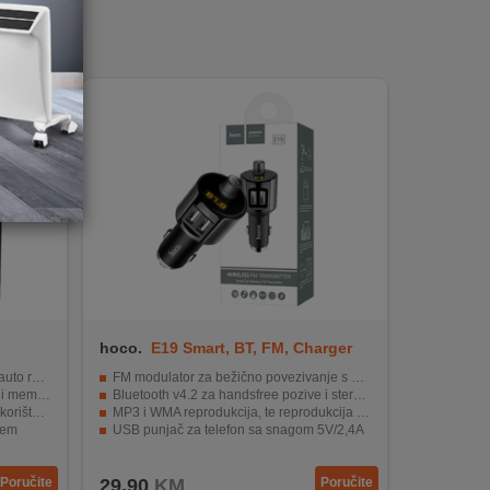
hoco.
E19 Smart, BT, FM, Charger
radiom
FM modulator za bežično povezivanje s auto radiom
 kartica
Bluetooth v4.2 za handsfree pozive i stereo reprodukciju glazbe
štenje
MP3 i WMA reprodukcija, te reprodukcija s USB-a
yem
USB punjač za telefon sa snagom 5V/2,4A
24V
Kompaktan dizajn dimenzija 90 x 35 x 35 mm.
Poručite
29,90
KM
Poručite