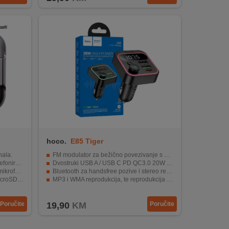
hoco.
E85 Tiger
ala.
FM modulator za bežično povezivanje s auto radiom
iranje.
Dvostruki USB A / USB C PD QC3.0 20W punjač
ofona.
Bluetooth za handsfree pozive i stereo reprodukciju glazbe
kartice.
MP3 i WMA reprodukcija, te reprodukcija s USB-a
USB-a.
Ulaz: DC 12 V – 24 V
Poručite
19,90
KM
Poručite