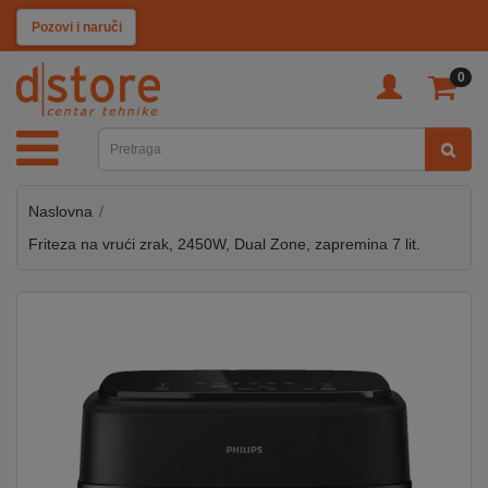
KATEGORIJE
Pozovi i naruči
0
TV
&
SAT
Naslovna
MOBILNI
UREĐAJI
Friteza na vrući zrak, 2450W, Dual Zone, zapremina 7 lit.
AUDIO
KABLOVI
KUĆANSKI
APARATI