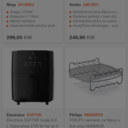
Ninja
AF140EU
Amiko
A80 WiFi
Snaga 1750W
Multifunkcionalna friteza na topli zrak, zapremina 12 litara
Kapacitet 4.7 litara
Pametna kuhinja u tvom džepu – WiFi upravljanje odakle god poželiš
Mjerač vremena
Upravljačka ploča sa zaslonom osjetljivim na dodir
Nano-keramički premaz protiv lijepljenja
Heat2Flow tehnologija – savršen balans hrskavog i mekanog
Temperatura 40°C do 240°C
8 automatskih programa + ručna podešavanja
299,00
KM
249,90
KM
Electrolux
EAF7SB
Philips
N00030578
Electrolux EAF7SB Single 6.9
PHILIPS nastavak za fritezu s
L Stand-alone 1700 W Hot air fr
dva sloja HD9905\00