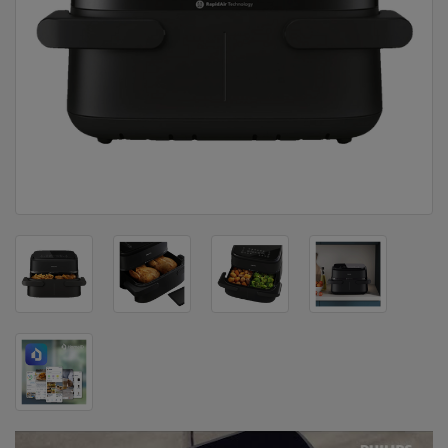
DOM
&
ALATI
ENERGIJA
KLIMATIZACIJA
SECURITY
PC
&
GAME