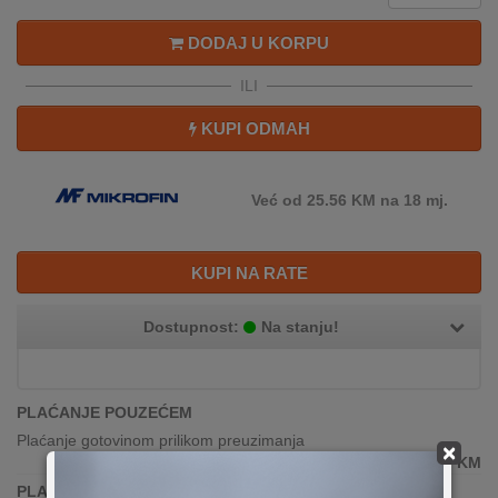
DODAJ U KORPU
ILI
KUPI ODMAH
Već od 25.56 KM na 18 mj.
KUPI NA RATE
Dostupnost:
Na stanju!
PLAĆANJE POUZEĆEM
Plaćanje gotovinom prilikom preuzimanja
×
299,00
KM
PLAĆANJE KARTICAMA JEDNOKRATNO