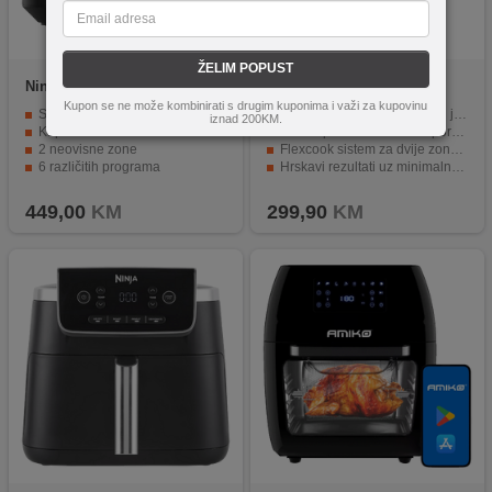
ŽELIM POPUST
Ninja
AF300EU
Tefal
EY801D15
Kupon se ne može kombinirati s drugim kuponima i važi za kupovinu
Snaga 2400W
2-u-1 funkcija: friteza i grill u jednom uređaju
iznad 200KM.
Kapacitet 7.2 litra
XXL kapacitet idealan za porodicu
2 neovisne zone
Flexcook sistem za dvije zone kuhanja
6 različitih programa
Hrskavi rezultati uz minimalno ulja
Jednostavna digitalna upravljačka ploča
8 automatskih programa za jednostavno korištenje
449,00
KM
299,90
KM