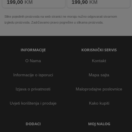
199,00
KM
199,90
KM
Slike pojedinih proizvoda na web stranici ne moraju nužno odgovarati stvarnom
izgledu proizvoda. Zadržavamo pravo pogreške u slikama proizvoda.
INFORMACIJE
KORISNIČKI SERVIS
O Nama
Kontakt
Informacije o isporuci
Mapa sajta
Izjava o privatnosti
Maloprodajne poslovnice
Uvjeti korištenja i prodaje
Kako kupiti
DODACI
MOJ NALOG