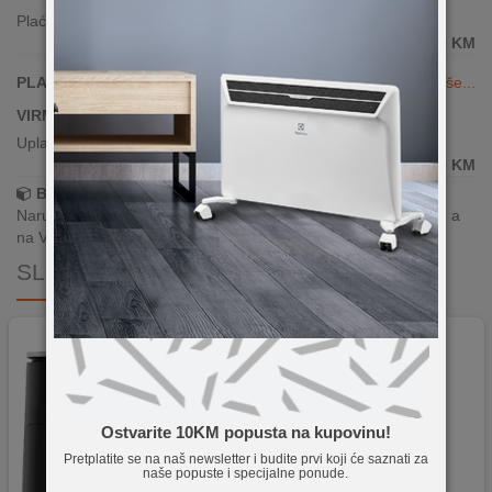
Plaćanje karticama(sve banke)
299,00
KM
PLAĆANJE KARTICAMA DO 24 RATE
Vidi više...
VIRMANSKO PLAĆANJE
Uplata po predračunu putem banke
299,00
KM
Brza dostava!
Narudžbe zaprimljene radnim danima do 13h šaljemo isti dan, a
na Vašoj adresi paket je već za 24–48h.
SLIČNI PROIZVODI
Ostvarite 10KM popusta na kupovinu!
Pretplatite se na naš newsletter i budite prvi koji će saznati za
naše popuste i specijalne ponude.