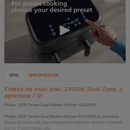
INTERNO
MOJ
NALOG
AKCIJE
BRENDOVI
NOVO
OPIS
SPECIFIKACIJE
U
PONUDI
Friteza na vrući zrak, 2450W, Dual Zone, z
apremina 7 lit.
KONTAKT
Philips 1000 Series Dual Basket Airfryer NA150/00
KUPOVINA
NA
Philips 1000 Series Dual Basket Airfryer NA150/00 je praktična
RATE
friteza na vrući zrak koja omogućava pripremu ukusnih i hrskavih
jela uz znatno manje ulja.