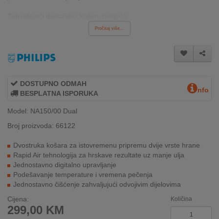
REKLAMACIJA
I
Zahvaljujući dvostrukoj košari, moguće ...
SERVIS
Pročitaj više...
O
NAMA
KATALOZI
DOSTUPNO ODMAH
nfo
BESPLATNA ISPORUKA
KAKO
KUPITI?
Model: NA150/00 Dual
Broj proizvoda: 66122
KUPOVINA
IZ
Dvostruka košara za istovremenu pripremu dvije vrste hrane
INOSTRANSTVA
Rapid Air tehnologija za hrskave rezultate uz manje ulja
Jednostavno digitalno upravljanje
OZNAKE
Podešavanje temperature i vremena pečenja
ENERGETSKE
Jednostavno čišćenje zahvaljujući odvojivim dijelovima
UČINKOVITOSTI
Cijena:
Količina
299,00
KM
DIGITALIS