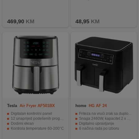
469,90
KM
48,95
KM
Tesla
Air Fryer AF501BX
home
HG AF 24
Digitalan kontrolni panel
Friteza na vrući zrak sa duplom korpom
12 unaprijed podešenih programa kuhanja
Snaga 2460W, kapacitet 2 x 3.8 lit
Dodirni ekran
Digitalno upravljanje
Kontrola temperature 60-200°C
6 načina rada po izboru
Timer 0-60 min
Podesiva temperatura i vrijeme kuhanja