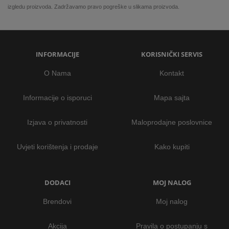
izgledu proizvoda. Zadržavamo pravo pogreške u slikama proizvoda.
INFORMACIJE
KORISNIČKI SERVIS
O Nama
Kontakt
Informacije o isporuci
Mapa sajta
Izjava o privatnosti
Maloprodajne poslovnice
Uvjeti korištenja i prodaje
Kako kupiti
DODACI
MOJ NALOG
Brendovi
Moj nalog
Akcija
Pravila o postupanju s