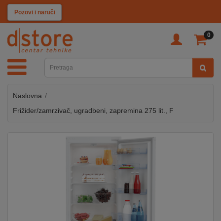
KATEGORIJE
Pozovi i naruči
0
TV
&
SAT
Naslovna
MOBILNI
UREĐAJI
Frižider/zamrzivač, ugradbeni, zapremina 275 lit., F
AUDIO
KABLOVI
KUĆANSKI
APARATI