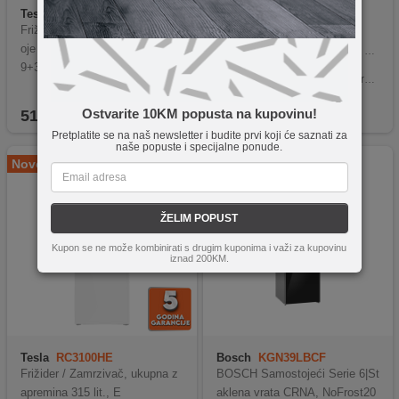
Tesla
RD2101HSE
Candy
CCHH 200E
Frižider TESLA RD2101HSE dv
Neto kapacitet od 196 litara
oje vrata/samootapaju?i/A+/16
Kapacitet zamrzavanja do 9 kg u 24 sata
Tih rad od samo 39 dB
9+37L/143X54,5X55,5cm/Siva
Jednostavno mehaničko upravljanje
Korpa za lakšu organizaciju zamrznutih namirnica
Ostvarite 10KM popusta na kupovinu!
512,90
KM
449,00
KM
Pretplatite se na naš newsletter i budite prvi koji će saznati za
naše popuste i specijalne ponude.
Novo
ŽELIM POPUST
Kupon se ne može kombinirati s drugim kuponima i važi za kupovinu
iznad 200KM.
Tesla
RC3100HE
Bosch
KGN39LBCF
Frižider / Zamrzivač, ukupna z
BOSCH Samostojeći Serie 6|St
apremina 315 lit., E
aklena vrata CRNA, NoFrost20