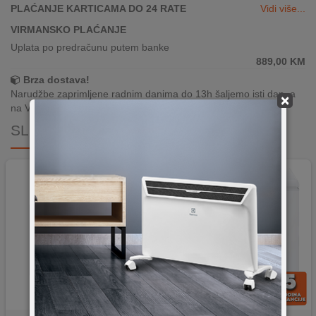
PLAĆANJE KARTICAMA DO 24 RATE
Vidi više...
VIRMANSKO PLAĆANJE
Uplata po predračunu putem banke
889,00
KM
Brza dostava!
Narudžbe zaprimljene radnim danima do 13h šaljemo isti dan, a
×
na Vašoj adresi paket je već za 24–48h.
SLIČNI PROIZVODI