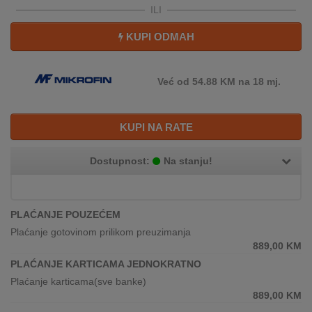
REKLAMACIJA
ILI
I
SERVIS
KUPI ODMAH
O
NAMA
Već od 54.88 KM na 18 mj.
KATALOZI
KUPI NA RATE
KAKO
KUPITI?
Dostupnost:
Na stanju!
KUPOVINA
IZ
PLAĆANJE POUZEĆEM
INOSTRANSTVA
Plaćanje gotovinom prilikom preuzimanja
889,00
KM
OZNAKE
ENERGETSKE
PLAĆANJE KARTICAMA JEDNOKRATNO
UČINKOVITOSTI
Plaćanje karticama(sve banke)
889,00
KM
DIGITALIS