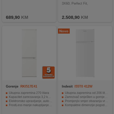
3X60; Perfect Fit,
689,90
KM
2.508,90
KM
Novo
Gorenje
RKI517E41
Indesit
I55T0 412W
Ukupna zapremina 270 litara
Ukupna zapremina od 206 litara
Kapacitet zamrzavanja 3,2 kg/24h
Zamrzivač smješten u gornjem dijelu
Elektronsko upravljanje, automatsko odmrzavanje
Promjenjiv smjer otvaranja vrata
FrostLess manje nakupljanje leda u zamrzivaču
Kompaktne dimenzije pogodne za manje prostore
Inverter kompresor
Energetski razred E