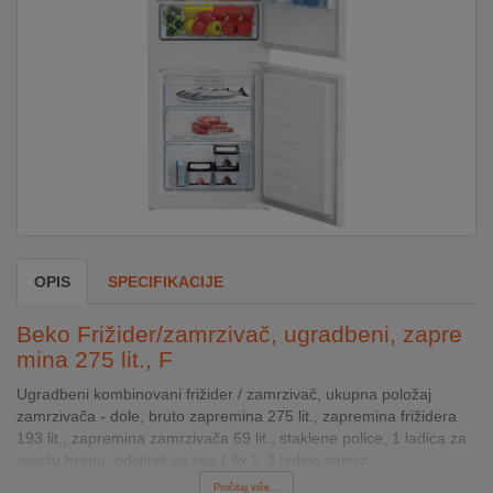
DOM
&
ALATI
ENERGIJA
KLIMATIZACIJA
OPIS
SPECIFIKACIJE
SECURITY
Beko Frižider/zamrzivač, ugradbeni, zapre
mina 275 lit., F
Ugradbeni kombinovani frižider / zamrzivač, ukupna položaj
PC
zamrzivača - dole, bruto zapremina 275 lit., zapremina frižidera
&
193 lit., zapremina zamrzivača 69 lit., staklene police, 1 ladica za
GAME
svježu hranu, odjeljak za jaja ( 6x ), 3 ladice zamrz...
Pročitaj više...