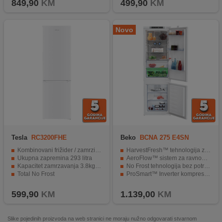
849,90
KM
499,90
KM
Novo
Tesla
RC3200FHE
Beko
BCNA 275 E4SN
Kombinovani frižider / zamrzivač
HarvestFresh™ tehnologija za duže očuvanje svježine voća i povrća
Ukupna zapremina 293 litra
AeroFlow™ sistem za ravnomjernu cirkulaciju hladnog zraka
Kapacitet zamrzavanja 3.8kg / 24h
No Frost tehnologija bez potrebe za odmrzavanjem
Total No Frost
ProSmart™ Inverter kompresor za tih i ekonomičan rad
Moderan dizajn
Ukupni kapacitet od 254 litre uz praktičan raspored prostora
599,90
KM
1.139,00
KM
Slike pojedinih proizvoda na web stranici ne moraju nužno odgovarati stvarnom