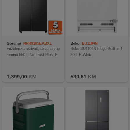
Gorenje
NRR9185EABXL
Beko
BU1104N
Frižider/Zamrzivač, ukupna zap
Beko BU1104N fridge Built-in 1
remina 550 l, No Frost Plus, E
30 L E White
1.399,00
KM
530,61
KM