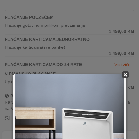
PLAĆANJE POUZEĆEM
Plaćanje gotovinom prilikom preuzimanja
1.499,00
KM
PLAĆANJE KARTICAMA JEDNOKRATNO
Plaćanje karticama(sve banke)
1.499,00
KM
PLAĆANJE KARTICAMA DO 24 RATE
Vidi više...
×
VIRMANSKO PLAĆANJE
Uplata po predračunu putem banke
1.499,00
KM
Brza dostava!
Narudžbe zaprimljene radnim danima do 13h šaljemo isti dan, a
na Vašoj adresi paket je već za 24–48h.
SLIČNI PROIZVODI