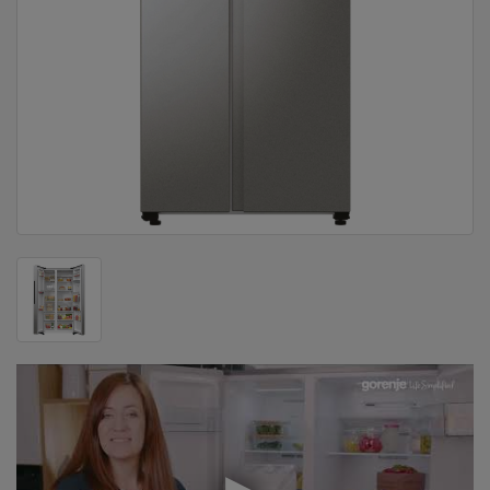
DOM
&
ALATI
ENERGIJA
KLIMATIZACIJA
SECURITY
PC
&
GAME