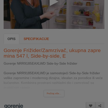
INTERNO
MOJ
NALOG
AKCIJE
OPIS
SPECIFIKACIJE
BRENDOVI
Gorenje Frižider/Zamrzivač, ukupna zapre
mina 547 l, Side-by-side, E
NOVO
U
Gorenje NRR9185EAXLWD Side‑by‑Side frižider
PONUDI
Gorenje NRR9185EAXLWD je samostojeći Side‑by‑Side frižider
velike zapremine i modernog dizajna, idealan za porodice ili veće
KONTAKT
kućanstvo. Kombinira prostrani rashladni dio i zamrzivač sa
praktičnim raspor...
KUPOVINA
Pročitaj više...
NA
RATE