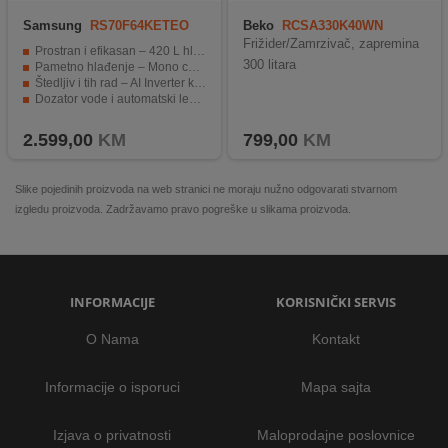
Samsung
RS70F64KETEO
Beko
RCSA330K40WN
Frižider/Zamrzivač, zapremina
Prostran i efikasan – 420 L hladnjaka + 220 L zamrzivača
300 litara
Pametno hlađenje – Mono cooling + SpaceMax™ tehnologija
Štedljiv i tih rad – AI Inverter kompresor
Dozator vode i automatski ledomat za svakodnevnu praktičnost
Pametno upravljanje – ugrađeni Wi-Fi i SmartThings
2.599,00
KM
799,00
KM
Slike pojedinih proizvoda na web stranici ne moraju nužno odgovarati stvarnom
izgledu proizvoda. Zadržavamo pravo pogreške u slikama proizvoda.
INFORMACIJE
KORISNIČKI SERVIS
O Nama
Kontakt
Informacije o isporuci
Mapa sajta
Izjava o privatnosti
Maloprodajne poslovnice