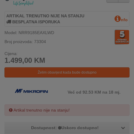
REKLAMACIJA
I
SERVIS
ARTIKAL TRENUTNO NIJE NA STANJU
nfo
BESPLATNA ISPORUKA
O
Model: NRR9185EAXLWD
NAMA
Broj proizvoda: 73304
KATALOZI
Cijena:
1.499,00
KM
KAKO
KUPITI?
Želim obavijest kada bude dostupno
KUPOVINA
IZ
Već od 92.53 KM na 18 mj.
INOSTRANSTVA
OZNAKE
Artikal trenutno nije na stanju!
ENERGETSKE
UČINKOVITOSTI
Dostupnost:
Uskoro dostupno!
DIGITALIS