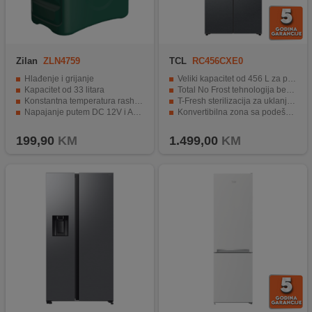
Zilan
ZLN4759
TCL
RC456CXE0
Hlađenje i grijanje
Veliki kapacitet od 456 L za pohranu većih količina namirnica
Kapacitet od 33 litara
Total No Frost tehnologija bez stvaranja leda
Konstantna temperatura rashladne komore
T-Fresh sterilizacija za uklanjanje do 99.99% bakterija
Napajanje putem DC 12V i AC 230V
Konvertibilna zona sa podešavanjem temperature od 5 °C do −20 °C
Može raditi na PowerBank napajanje
Metal Cool tehnologija za brže i ravnomjernije hlađenje
199,90
KM
1.499,00
KM