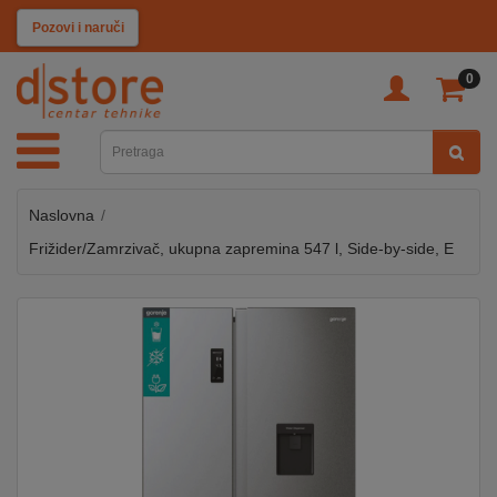
KATEGORIJE
Pozovi i naruči
0
TV
&
SAT
Naslovna
MOBILNI
UREĐAJI
Frižider/Zamrzivač, ukupna zapremina 547 l, Side-by-side, E
AUDIO
KABLOVI
KUĆANSKI
APARATI