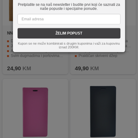
Pretplatite se na naš newsletter i budite prvi koji će saznati za
naše popuste i specijalne ponude.
NN-Su
Galaxy S24+ Leather
Samsung
EF-
ŽELIM POPUST
Case(Brown)
ZS928CWEGWW
Dizajn precizno odgovara vašem telefonu
Smart View Preklopna maska
Kupon se ne može kombinirati s drugim kuponima i važi za kupovinu
Jednostavan, udoban, lak za nošenje
Interaktivni poklopac za prikaz na malom ekranu
iznad 200KM.
Adekvatno štiti uređaje
Besprijekorna kontrola jednim dodirom
Svim dugmadima i portovima je lako pristupiti
Praktičan skriveni džep
Nosite sve svoje važne predmete
24,90
KM
49,90
KM