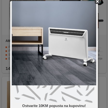
×
AMA Europe
Canvas Case
NN-Su
Redmi Note 13 5G
Galaxy J3 gray
Phone Case(Black)
Potpuna zaštita od ogrebotina i oštećenja.
Futrola preklopna za Redmi Note 13
Preklopna funkcija za jednostavan pristup telefonu.
Napravljen od PU kože i TPU materijala
Savršeno pristaje Samsung J3 2017 modelu.
Adekvatno štiti od ogrebotina, prljavštine
Elegantan i moderan izgled u sivoj boji.
Držač za horizontalno gledanje
Kvalitetna zaštita za vaš mobilni telefon.
Sa utorima za kartice, novčanikom
14,90
KM
19,90
KM
Ostvarite 10KM popusta na kupovinu!