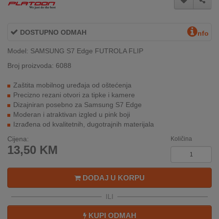
INTERNO
DOSTUPNO ODMAH
nfo
MOJ
Model: SAMSUNG S7 Edge FUTROLA FLIP
NALOG
Broj proizvoda: 6088
AKCIJE
Zaštita mobilnog uređaja od oštećenja
Precizno rezani otvori za tipke i kamere
BRENDOVI
Dizajniran posebno za Samsung S7 Edge
Moderan i atraktivan izgled u pink boji
NOVO
Izrađena od kvalitetnih, dugotrajnih materijala
U
PONUDI
Cijena:
Količina
13,50
KM
KONTAKT
DODAJ U KORPU
KUPOVINA
NA
ILI
RATE
KUPI ODMAH