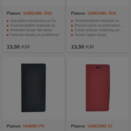
Platoon
SAMSUNG J510
Platoon
SAMSUNG J510
FUTROLA FLIP
FUTROLA FLIP
Specijalno dizajnirana za Samsung J510
Visokokvalitetni materijal za zaštitu uređaja.
Visokokvalitetni materijali za zaštitu
Precizni otvori za jednostavno korištenje.
Preklopni dizajn štiti ekran
Čvrsto držanje mobilnog uređaja.
Funkcija stalaka za praktičnost
Tanak i lagan dizajn.
Privlačan izgled u pink boji.
Elegantna crna boja za stilski izgled.
13,50
KM
13,50
KM
Platoon
HUAWEI P8
Platoon
SAMSUNG S7
FUTROLA FLIP
FUTROLA FLIP