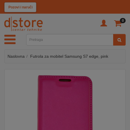
KATEGORIJE
Pozovi i naruči
0
TV
&
SAT
Naslovna
Futrola za mobitel Samsung S7 edge, pink
MOBILNI
UREĐAJI
AUDIO
KABLOVI
KUĆANSKI
APARATI