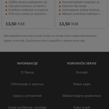
Zaštita ekrana poklopcem od ogrebotina
Visokokvalitetni materijali za zaštitu
Ugrađeni pretinac za karticu
Klasičan flip dizajn
Kvalitetni materijali za trajnost
Jednostavan pristup funkcijama mobitela
Precizna izrada za savršeno pristajanje
Mekani unutrašnji materijal za zaštitu ekrana
Diskretna crna boja za klasičan izgled.
Prorez za kartice i moderan izgled
13,50
KM
13,50
KM
Slike pojedinih proizvoda na web stranici ne moraju nužno odgovarati stvarnom
izgledu proizvoda. Zadržavamo pravo pogreške u slikama proizvoda.
INFORMACIJE
KORISNIČKI SERVIS
O Nama
Kontakt
Informacije o isporuci
Mapa sajta
Izjava o privatnosti
Maloprodajne poslovnice
Uvjeti korištenja i prodaje
Kako kupiti