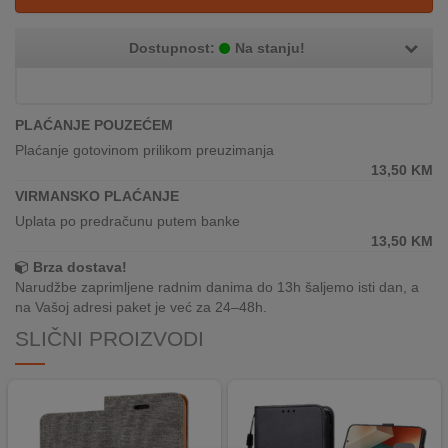
REKLAMACIJA
I
Dostupnost:
Na stanju!
SERVIS
O
NAMA
PLAĆANJE POUZEĆEM
Plaćanje gotovinom prilikom preuzimanja
KATALOZI
13,50
KM
VIRMANSKO PLAĆANJE
KAKO
Uplata po predračunu putem banke
KUPITI?
13,50
KM
Brza dostava!
KUPOVINA
Narudžbe zaprimljene radnim danima do 13h šaljemo isti dan, a
IZ
na Vašoj adresi paket je već za 24–48h.
INOSTRANSTVA
SLIČNI PROIZVODI
OZNAKE
ENERGETSKE
UČINKOVITOSTI
DIGITALIS