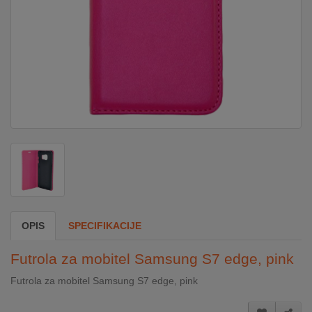
DOM
&
ALATI
ENERGIJA
KLIMATIZACIJA
SECURITY
OPIS
SPECIFIKACIJE
PC
Futrola za mobitel Samsung S7 edge, pink
&
GAME
Futrola za mobitel Samsung S7 edge, pink