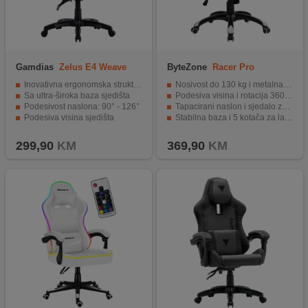
Gamdias
Zelus E4 Weave
ByteZone
Racer Pro
Inovativna ergonomska struktura
Nosivost do 130 kg i metalna konstrukcija za dugovječnost
Sa ultra-široka baza sjedišta
Podesiva visina i rotacija 360° za fleksibilnost
Podesivost naslona: 90° - 126°
Tapacirani naslon i sjedalo za veću udobnost
Podesiva visina sjedišta
Stabilna baza i 5 kotača za lak položaj i kretanje
Nosivost 120 kg
Dobar balans cijene i funkcionalnosti
299,90
KM
369,90
KM