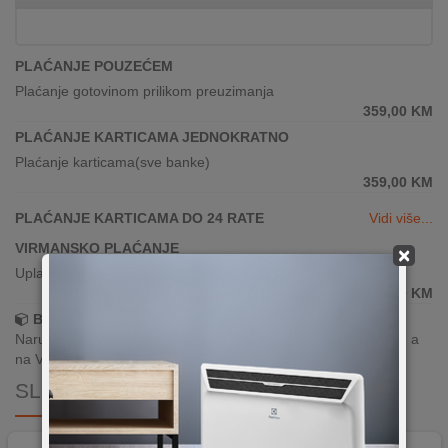
PLAĆANJE POUZEĆEM
Plaćanje gotovinom prilikom preuzimanja
359,00
KM
PLAĆANJE KARTICAMA JEDNOKRATNO
Plaćanje karticama(sve banke)
359,00
KM
PLAĆANJE KARTICAMA DO 24 RATE
Vidi više...
VIRMANSKO PLAĆANJE
×
Uplata po predračunu putem banke
359,00
KM
Brza dostava!
Narudžbe zaprimljene radnim danima do 13h šaljemo isti dan, a
na Vašoj adresi paket je već za 24–48h.
SLIČNI PROIZVODI