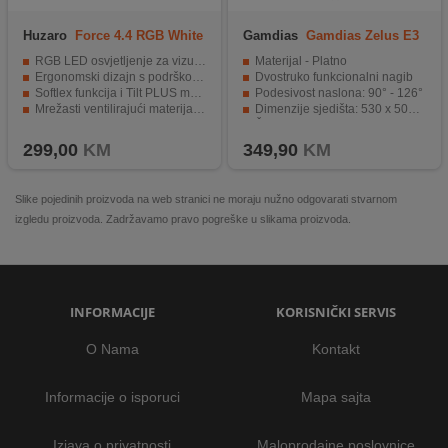
Huzaro
Force 4.4 RGB White
Gamdias
Gamdias Zelus E3
Weave
RGB LED osvjetljenje za vizualni efekt i atmosferu gamer setupa
Materijal - Platno
Ergonomski dizajn s podrškom za vrat i lumbalni dio leđa
Dvostruko funkcionalni nagib
Softlex funkcija i Tilt PLUS mehanizam za ugodno ljuljanje i prilagodbu položaja
Podesivost naslona: 90° - 126°
Mrežasti ventilirajući materijal koji poboljšava udobnost pri dužem sjedenju
Dimenzije sjedišta: 530 x 500 mm
USB napajanje LED-a direktno s računara ili powerbanka
Širina naslona 530 mm
299,00
KM
349,90
KM
Slike pojedinih proizvoda na web stranici ne moraju nužno odgovarati stvarnom
izgledu proizvoda. Zadržavamo pravo pogreške u slikama proizvoda.
INFORMACIJE
KORISNIČKI SERVIS
O Nama
Kontakt
Informacije o isporuci
Mapa sajta
Izjava o privatnosti
Maloprodajne poslovnice