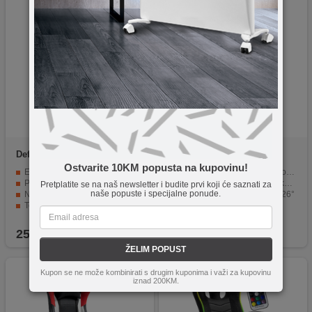
Defender
Defender Master
Gamdias
Zelus E2
Crveno/Crna
Crna/Crvena
Ostvarite 10KM popusta na kupovinu!
Eko-koža i pjena visoke gustine za udobnost
Dizajnirana za vrhunsku udobnost
Podesiva visina i naslon sa nagibom do ~135°
Presvlaka od vrhunske PU kože
Pretplatite se na naš newsletter i budite prvi koji će saznati za
naše popuste i specijalne ponude.
Nosivost do 140 kg — pogodna za većinu korisnika
Podesivost naslona: 90° - 126°
Točkići 50 mm i 360° rotacija za mobilnost
Podesiva visina sjedišta
Dimenzije i dizajn pogodni za duže sate sjedenja
Nosivost 120 kg
259,90
KM
339,90
KM
ŽELIM POPUST
Kupon se ne može kombinirati s drugim kuponima i važi za kupovinu
iznad 200KM.