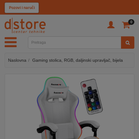
KATEGORIJE
Pozovi i naruči
0
TV
&
SAT
Naslovna
Gaming stolica, RGB, daljinski upravljač, bijela
MOBILNI
UREĐAJI
AUDIO
KABLOVI
KUĆANSKI
APARATI