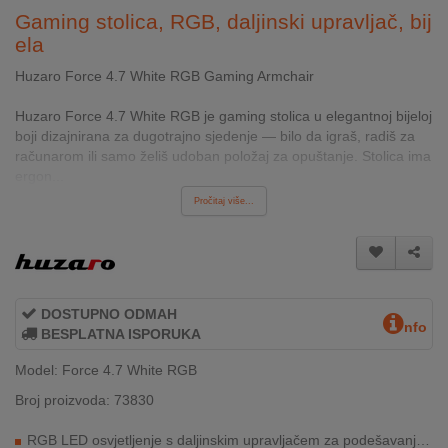
INTERNO
Gaming stolica, RGB, daljinski upravljač, bij
ela
Huzaro Force 4.7 White RGB Gaming Armchair
MOJ
NALOG
Huzaro Force 4.7 White RGB je gaming stolica u elegantnoj bijeloj
boji dizajnirana za dugotrajno sjedenje — bilo da igraš, radiš za
AKCIJE
računarom ili samo želiš udoban položaj za opuštanje. Stolica ima
ergon...
BRENDOVI
Pročitaj više...
NOVO
U
PONUDI
DOSTUPNO ODMAH
nfo
KONTAKT
BESPLATNA ISPORUKA
Model: Force 4.7 White RGB
KUPOVINA
NA
Broj proizvoda: 73830
RATE
RGB LED osvjetljenje s daljinskim upravljačem za podešavanje boja i efekata