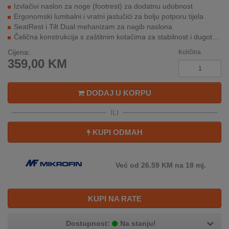
REKLAMACIJA
Izvlačivi naslon za noge (footrest) za dodatnu udobnost
I
Ergonomski lumbalni i vratni jastučići za bolju potporu tijela
SERVIS
SeatRest i Tilt Dual mehanizam za nagib naslona
Čelična konstrukcija s zaštitnim kotačima za stabilnost i dugotrajnost
O
Cijena:
Količina
NAMA
359,00
KM
KATALOZI
DODAJ U KORPU
KAKO
ILI
KUPITI?
KUPI ODMAH
KUPOVINA
IZ
INOSTRANSTVA
Već od 26.59 KM na 18 mj.
OZNAKE
ENERGETSKE
KUPI NA RATE
UČINKOVITOSTI
Dostupnost:
Na stanju!
DIGITALIS