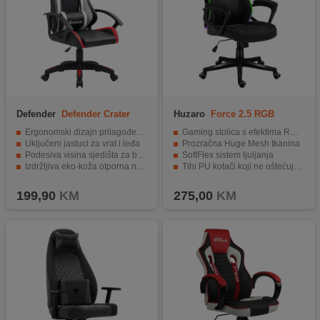
Defender
Defender Crater
Huzaro
Force 2.5 RGB
crno crvena
Carbon Mesh
Ergonomski dizajn prilagođen djeci i mlađim korisnicima
Gaming stolica s efektima RGB LED osvjetljenja
Uključeni jastuci za vrat i leđa
Prozračna Huge Mesh tkanina
Podesiva visina sjedišta za bolju prilagodbu
SoftFlex sistem ljuljanja
Izdržljiva eko-koža otporna na habanje
Tihi PU kotači koji ne oštećuju pod
Stabilna konstrukcija sa kvalitetnim točkićima
Udobni nasloni za ruke za duže korištenje
199,90
KM
275,00
KM