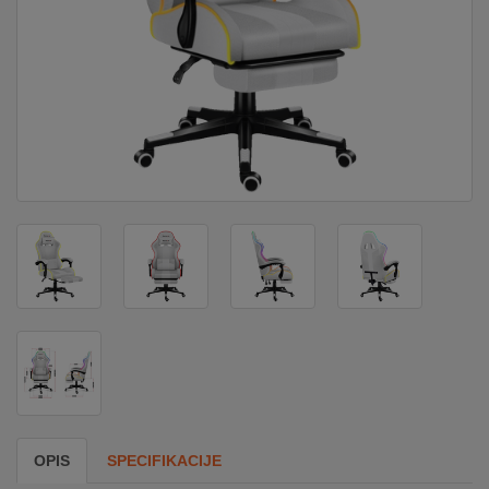
DOM
&
ALATI
ENERGIJA
KLIMATIZACIJA
SECURITY
PC
&
GAME
OPIS
SPECIFIKACIJE