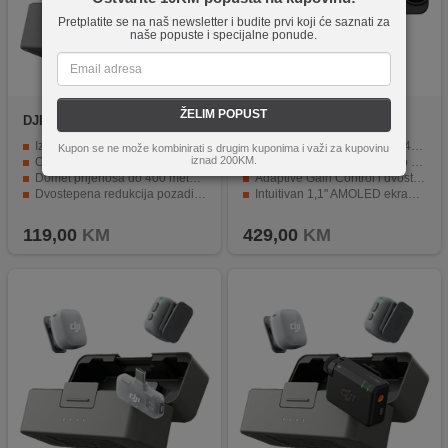
Pretplatite se na naš newsletter i budite prvi koji će saznati za
naše popuste i specijalne ponude.
ŽELIM POPUST
DJI
Mic Mini 2 Single Mobile
DJI
DJI Mic 3
Izuzetno lagan mikrofon težine samo 11 g
Bežični prijenos zvuka do ~400 m
Kupon se ne može kombinirati s drugim kuponima i važi za kupovinu
iznad 200KM.
Optimizovan za snimanje putem pametnih telefona
48 kHz/24-bit lossless audio kvaliteta
Domet prijenosa do 400 metara
Adaptive Gain Control i dvostruki noise cancelling
Dvostepena redukcija pozadinske buke
Intuitivan 1,1" AMOLED ekran na prijemniku
Do 11,5 sati rada s jednim punjenjem baterije
Dugotrajna autonomija – do ~10 h (RX) i ~8 h (TX)
119,00
KM
429,00
KM