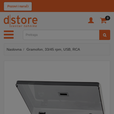
KATEGORIJE
Pozovi i naruči
0
TV
&
SAT
Naslovna
Gramofon, 33/45 rpm, USB, RCA
MOBILNI
UREĐAJI
AUDIO
KABLOVI
KUĆANSKI
APARATI