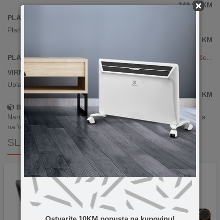
×
349,90
KM
PLAĆANJE KARTICAMA JEDNOKRATNO
Plaćanje karticama(sve banke)
349,90
KM
PLAĆANJE KARTICAMA DO 24 RATE
Vidi više...
VIRMANSKO PLAĆANJE
Uplata po predračunu putem banke
349,90
KM
Brza dostava!
Narudžbe zaprimljene radnim danima do 13h šaljemo isti dan, a
na Vašoj adresi paket je već za 24–48h.
SLIČNI PROIZVODI
Ostvarite 10KM popusta na kupovinu!