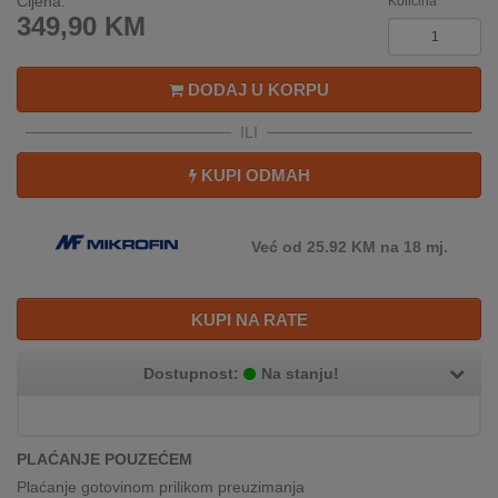
Cijena:
Količina
REKLAMACIJA
349,90
KM
I
SERVIS
DODAJ U KORPU
O
NAMA
ILI
KUPI ODMAH
KATALOZI
KAKO
Već od 25.92 KM na 18 mj.
KUPITI?
KUPOVINA
KUPI NA RATE
IZ
INOSTRANSTVA
Dostupnost:
Na stanju!
OZNAKE
ENERGETSKE
UČINKOVITOSTI
PLAĆANJE POUZEĆEM
Plaćanje gotovinom prilikom preuzimanja
DIGITALIS