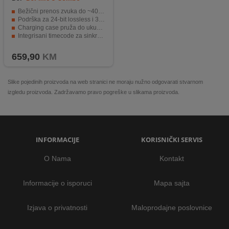
Bežični prenos zvuka do ~400 m sa dual-band stabilnošću
Podrška za 24-bit lossless i 32-bit float snimanje
Charging case pruža do ukupno ~28 h baterije
Integrisani timecode za sinkronizaciju više kamera
Adaptive Gain Control i glasovne presete za profesionalnu kontrolu zvuka
659,90
KM
Slike pojedinih proizvoda na web stranici ne moraju nužno odgovarati stvarnom
izgledu proizvoda. Zadržavamo pravo pogreške u slikama proizvoda.
INFORMACIJE
KORISNIČKI SERVIS
O Nama
Kontakt
Informacije o isporuci
Mapa sajta
Izjava o privatnosti
Maloprodajne poslovnice