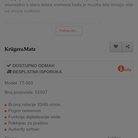
vremeplov u stara dobra vremena kada je muzika bila mnogo više
INTERNO
od skupa zvukova.
Kruger&Matz TT-501 gramofon sa remenom je ur...
MOJ
Pročitaj više...
NALOG
AKCIJE
BRENDOVI
DOSTUPNO ODMAH
nfo
BESPLATNA ISPORUKA
NOVO
U
Model: TT-501
PONUDI
Broj proizvoda: 51507
KONTAKT
Brzina rotacije 33/45 o/min.
Pogon remenom
KUPOVINA
Funkcija digitalizacije vinila
NA
Poklopac za prašinu
RATE
Audacity softver