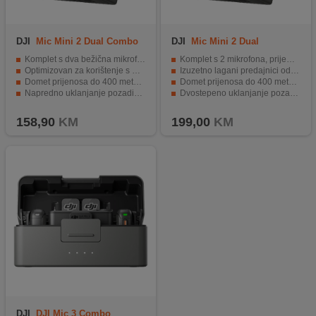
DJI
Mic Mini 2 Dual Combo
DJI
Mic Mini 2 Dual
Mobile
Microphone Combo
Komplet s dva bežična mikrofona za snimanje dvije osobe
Komplet s 2 mikrofona, prijemnikom i kutijom za punjenje
Optimizovan za korištenje s mobilnim uređajima
Izuzetno lagani predajnici od samo 11 g
Domet prijenosa do 400 metara
Domet prijenosa do 400 metara
Napredno uklanjanje pozadinske buke
Dvostepeno uklanjanje pozadinske buke i automatski limiter
Do 48 sati ukupne autonomije uz kutiju za punjenje
Do 48 sati ukupnog rada uz kutiju za punjenje
158,90
KM
199,00
KM
DJI
DJI Mic 3 Combo