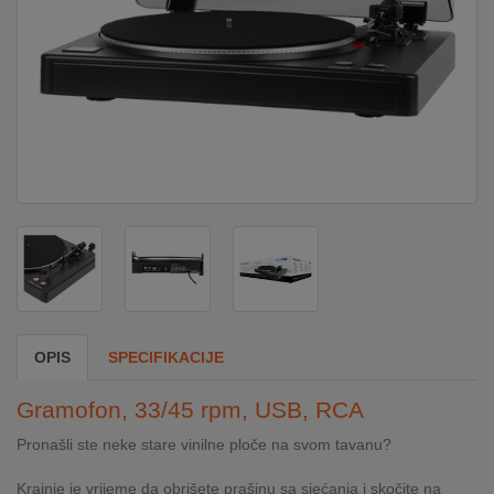
DOM
&
ALATI
ENERGIJA
KLIMATIZACIJA
SECURITY
OPIS
SPECIFIKACIJE
PC
Gramofon, 33/45 rpm, USB, RCA
&
GAME
Pronašli ste neke stare vinilne ploče na svom tavanu?
Krajnje je vrijeme da obrišete prašinu sa sjećanja i skočite na