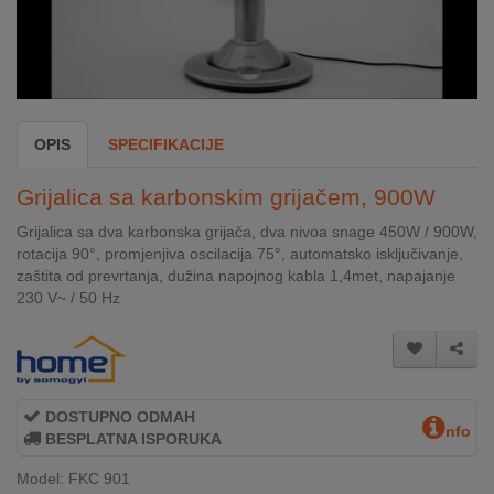
INTERNO
MOJ
NALOG
OPIS
SPECIFIKACIJE
AKCIJE
Grijalica sa karbonskim grijačem, 900W
BRENDOVI
Grijalica sa dva karbonska grijača, dva nivoa snage 450W / 900W,
rotacija 90°, promjenjiva oscilacija 75°, automatsko isključivanje,
NOVO
zaštita od prevrtanja, dužina napojnog kabla 1,4met, napajanje
U
230 V~ / 50 Hz
PONUDI
KONTAKT
KUPOVINA
DOSTUPNO ODMAH
nfo
NA
BESPLATNA ISPORUKA
RATE
Model: FKC 901