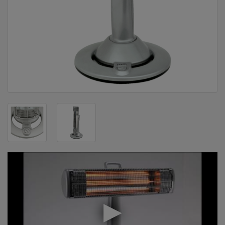
DOM
&
ALATI
ENERGIJA
KLIMATIZACIJA
SECURITY
PC
&
GAME