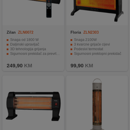
Zilan
ZLN0072
Floria
ZLN2303
Snaga od 1800 W
Snaga 2100W
Daljinski upravljač
3 kvarcne grijaće cijevi
3D tehnologija grijanja
Podesivi termostat
Sigurnosni prekidač za prevrtanje
Sigurnosni preklopni prekidač
Zaštita od predmeta i tekućina
Reflektor topline od nehrđajućeg čelika
249,90
KM
99,90
KM