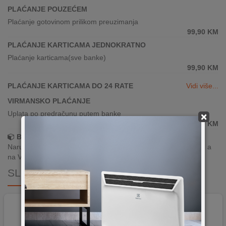
PLAĆANJE POUZEĆEM
Plaćanje gotovinom prilikom preuzimanja
99,90
KM
PLAĆANJE KARTICAMA JEDNOKRATNO
Plaćanje karticama(sve banke)
99,90
KM
PLAĆANJE KARTICAMA DO 24 RATE
Vidi više...
VIRMANSKO PLAĆANJE
Uplata po predračunu putem banke
×
99,90
KM
Brza dostava!
Narudžbe zaprimljene radnim danima do 13h šaljemo isti dan, a
na Vašoj adresi paket je već za 24–48h.
SLIČNI PROIZVODI