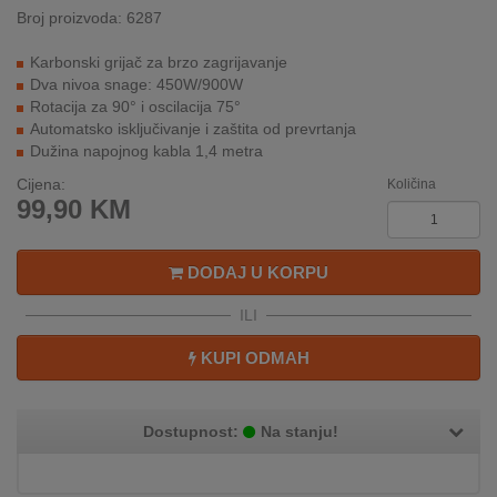
REKLAMACIJA
Broj proizvoda: 6287
I
SERVIS
Karbonski grijač za brzo zagrijavanje
Dva nivoa snage: 450W/900W
O
Rotacija za 90° i oscilacija 75°
NAMA
Automatsko isključivanje i zaštita od prevrtanja
Dužina napojnog kabla 1,4 metra
KATALOZI
Cijena:
Količina
99,90
KM
KAKO
KUPITI?
DODAJ U KORPU
KUPOVINA
ILI
IZ
INOSTRANSTVA
KUPI ODMAH
OZNAKE
ENERGETSKE
Dostupnost:
Na stanju!
UČINKOVITOSTI
DIGITALIS