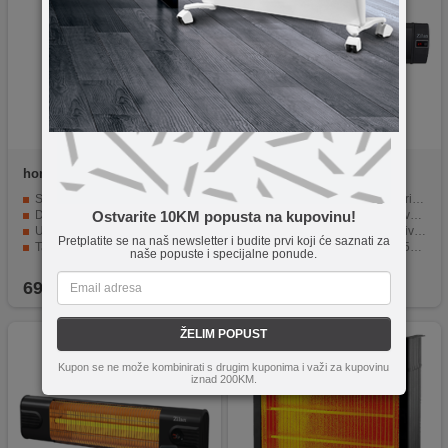
home
FKIR 270 WIFI
Zilan
ZLN1624
Snaga od 1000 W i visokokvalitetno kućište
Snaga: 2000 W karbonski grijač.
Digitalni termostat se može podesiti od 0 - 37°C
Daljinski upravljač i 4 postavke napajanja.
Ostvarite 10KM popusta na kupovinu!
Upravljanje preko konrtolnog panela i TUYA aplikacije
Timer za automatsko isključivanje od 1-9 sati.
Pretplatite se na naš newsletter i budite prvi koji će saznati za
Tajmer za isključivanje može podesiti svaki sat do 24 sata
Zaštita od pregrijavanja i IP55 standard.
naše popuste i specijalne ponude.
Zaštita od pregrijavanja i prevrtanja garantuje pouzdan rad
Montaža na zid ili strop i preporučena površina grijanja 16-32 m².
699,90
KM
259,90
KM
ŽELIM POPUST
Kupon se ne može kombinirati s drugim kuponima i važi za kupovinu
iznad 200KM.