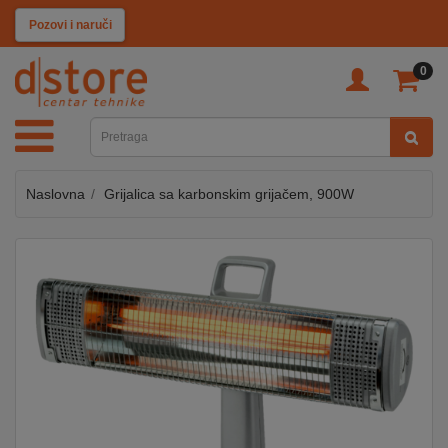
KATEGORIJE
Pozovi i naruči
0
TV
&
SAT
Naslovna
Grijalica sa karbonskim grijačem, 900W
MOBILNI
UREĐAJI
AUDIO
KABLOVI
KUĆANSKI
APARATI