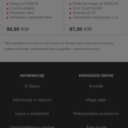
Snaga od 2250 W
Podesiva snaga od 400W, 800W i 1200W
2 razine grijanja
Cool Touch kućište
3 kvarcne cijevi
Rotacija od 75°
Termostat i mehanički timer
Automatsko isključivanje u slučaju prevrtanja
Sigurnosni prekidač - zaštita od pretrpanja
Dužina napojnog kabla 1,1m
99,90
KM
67,90
KM
Slike pojedinih proizvoda na web stranici ne moraju nužno odgovarati stvarnom
izgledu proizvoda. Zadržavamo pravo pogreške u slikama proizvoda.
INFORMACIJE
KORISNIČKI SERVIS
O Nama
Kontakt
Informacije o isporuci
Mapa sajta
Izjava o privatnosti
Maloprodajne poslovnice
Uvjeti korištenja i prodaje
Kako kupiti