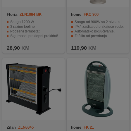
Floria
ZLN1084 BK
home
FKC 900
Snaga 1200 W
Snaga od 900W sa 2 nivoa snage.
3 razine topline
IPx4 zaštita od prskajuće vode.
Podesivi termostat
Automatsko isključivanje.
Sigurnosni preklopni prekidač
Zaštita od prevrtanja.
Prijenosna ručka
Vanjska i unutarnja primjena.
28,90
KM
119,90
KM
Zilan
ZLN6845
home
FK 21