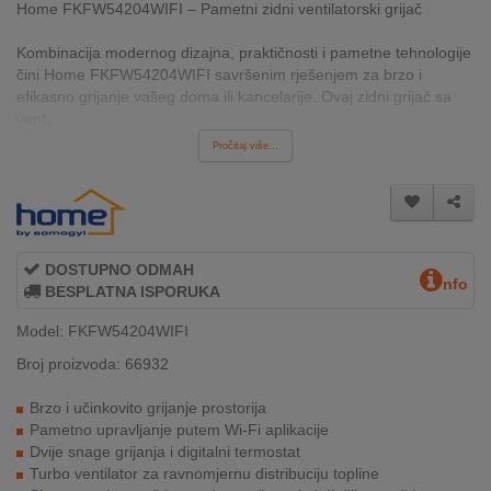
Home FKFW54204WIFI – Pametni zidni ventilatorski grijač
INTERNO
Kombinacija modernog dizajna, praktičnosti i pametne tehnologije
čini Home FKFW54204WIFI savršenim rješenjem za brzo i
MOJ
efikasno grijanje vašeg doma ili kancelarije. Ovaj zidni grijač sa
NALOG
vent...
Pročitaj više...
AKCIJE
BRENDOVI
NOVO
DOSTUPNO ODMAH
nfo
U
BESPLATNA ISPORUKA
PONUDI
Model: FKFW54204WIFI
KONTAKT
Broj proizvoda: 66932
Brzo i učinkovito grijanje prostorija
KUPOVINA
Pametno upravljanje putem Wi-Fi aplikacije
NA
Dvije snage grijanja i digitalni termostat
RATE
Turbo ventilator za ravnomjernu distribuciju topline