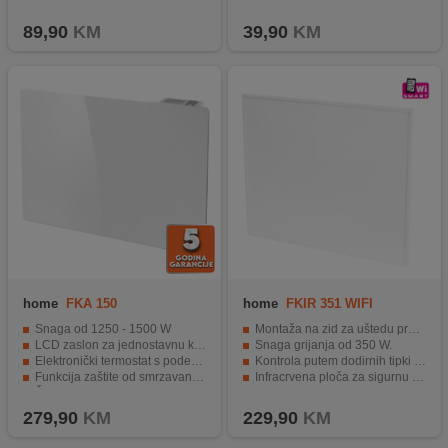
Detekcija otvorenog prozora i zaštita od pregrijavanja
Kompaktne dimenzije – visoka učinkovitost u malom pakiranju
89,90
KM
39,90
KM
home
FKA 150
home
FKIR 351 WIFI
Snaga od 1250 - 1500 W
Montaža na zid za uštedu prostora.
LCD zaslon za jednostavnu kontrolu
Snaga grijanja od 350 W.
Elektronički termostat s podesivim rasponom temperature
Kontrola putem dodirnih tipki ili aplikacije.
Funkcija zaštite od smrzavanja i detekcija otvorenog prozora
Infracrvena ploča za sigurnu upotrebu.
Štedljivi način rada i tjedni program.
Kompatibilna s Android i iOS uređajima.
279,90
KM
229,90
KM