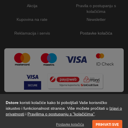
Akcija
Pravila o postupanju s
kolačićima
Kupovina na rate
Newsletter
Reklamacija i servis
Postavke kolačića
Dstore
koristi kolačiće kako bi poboljšali Vaše korisničko
iskustvo i funkcionalnost stranice. Više možete pročitati u
Izjavi o
privatnosti
i
Pravilima o postupanju s "kolačićima"
.
Dstore - Centar tehnike © 2026 by Digitalis d.o.o
Postavke kolačića
PRIHVATI SVE