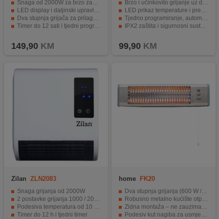
Snaga od 2000W za brzo zagrijavanje
Brzo i učinkovito grijanje uz dvije razine snage (800 W / 2.000 W)
LED display i daljinski upravljač
LED prikaz temperature i precizni termostat za maksimalnu kontrolu
Dva stupnja grijača za prilagodbu temperature
Tjedno programiranje, automatski isključivač i senzor za otvoren prozor za uštedu energije
Timer do 12 sati i tjedni program
IPX2 zaštita i sigurnosni sustavi za siguran rad u vlažnom okolišu
Automatsko isključivanje u slučaju pregrijavanja.
Praktikčan dizajn sa zidnom montažom i aluminijskim držačem za ručnike
149,90
KM
99,90
KM
Zilan
ZLN2083
home
FK20
Snaga grijanja od 2000W
Dva stupnja grijanja (600 W / 1200 W) prema potrebi
2 postavke grijanja 1000 / 2000 W
Robusno metalno kućište otporno na svakodnevnu upotrebu
Podesiva temperatura od 10 do 49 °C
Zidna montaža – ne zauzima prostor na podu
Timer do 12 h i tjedni timer
Podesiv kut nagiba za usmjereno grijanje