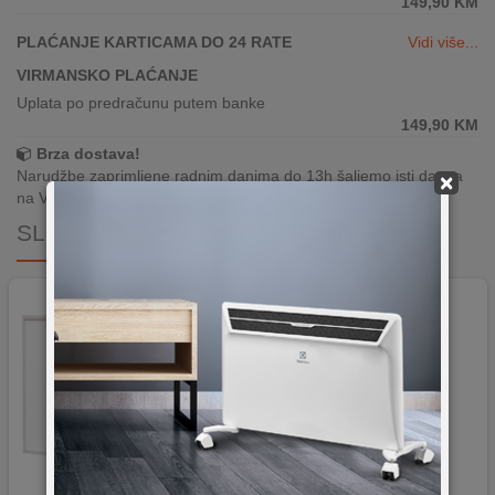
149,90
KM
PLAĆANJE KARTICAMA DO 24 RATE
Vidi više...
VIRMANSKO PLAĆANJE
Uplata po predračunu putem banke
149,90
KM
Brza dostava!
Narudžbe zaprimljene radnim danima do 13h šaljemo isti dan, a
×
na Vašoj adresi paket je već za 24–48h.
SLIČNI PROIZVODI