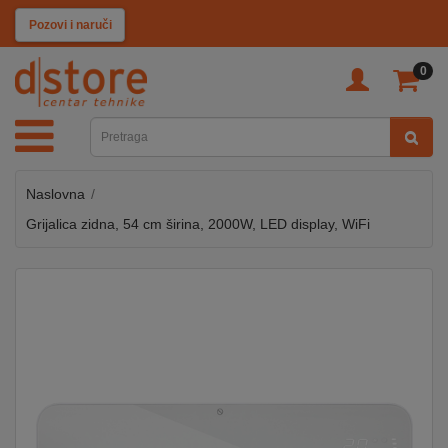
KATEGORIJE
Pozovi i naruči
0
TV
&
SAT
Naslovna
MOBILNI
UREĐAJI
Grijalica zidna, 54 cm širina, 2000W, LED display, WiFi
AUDIO
KABLOVI
KUĆANSKI
APARATI