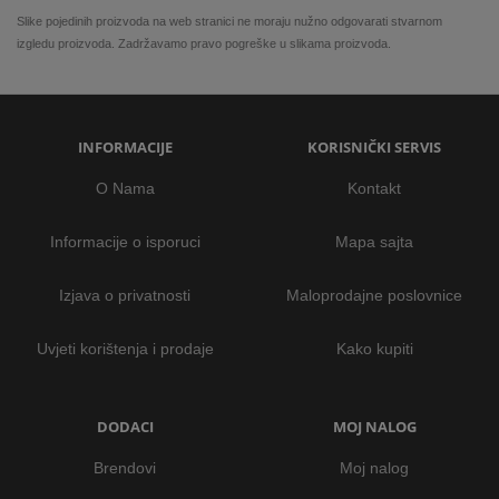
Slike pojedinih proizvoda na web stranici ne moraju nužno odgovarati stvarnom
izgledu proizvoda. Zadržavamo pravo pogreške u slikama proizvoda.
INFORMACIJE
KORISNIČKI SERVIS
O Nama
Kontakt
Informacije o isporuci
Mapa sajta
Izjava o privatnosti
Maloprodajne poslovnice
Uvjeti korištenja i prodaje
Kako kupiti
DODACI
MOJ NALOG
Brendovi
Moj nalog