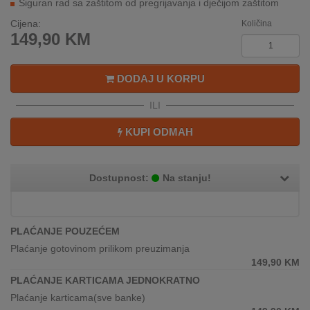
Siguran rad sa zaštitom od pregrijavanja i dječijom zaštitom
REKLAMACIJA
I
Cijena:
Količina
SERVIS
149,90
KM
O
DODAJ U KORPU
NAMA
ILI
KATALOZI
KUPI ODMAH
KAKO
KUPITI?
Dostupnost:
Na stanju!
KUPOVINA
IZ
INOSTRANSTVA
PLAĆANJE POUZEĆEM
OZNAKE
Plaćanje gotovinom prilikom preuzimanja
ENERGETSKE
149,90
KM
UČINKOVITOSTI
PLAĆANJE KARTICAMA JEDNOKRATNO
Plaćanje karticama(sve banke)
DIGITALIS