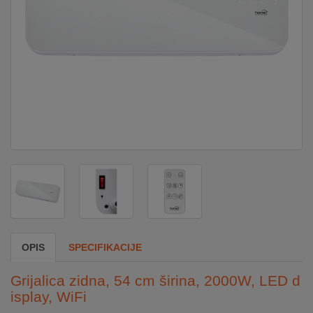
DOM
&
ALATI
ENERGIJA
KLIMATIZACIJA
SECURITY
OPIS
SPECIFIKACIJE
PC
&
Grijalica zidna, 54 cm širina, 2000W, LED d
GAME
isplay, WiFi