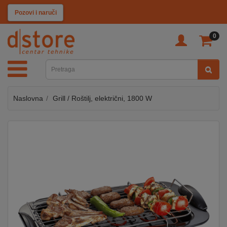
KATEGORIJE
Pozovi i naruči
0
TV
&
SAT
Naslovna
Grill / Roštilj, električni, 1800 W
MOBILNI
UREĐAJI
AUDIO
KABLOVI
KUĆANSKI
APARATI