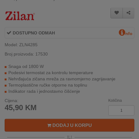
INTERNO
MOJ
DOSTUPNO ODMAH
NALOG
nfo
Model: ZLN4285
AKCIJE
Broj proizvoda: 17530
BRENDOVI
Snaga od 1800 W
Podesivi termostat za kontrolu temperature
NOVO
Nehrđajuća zičana mreža za ravnomjerno zagrijavanje
U
Termoplastične ručke otporne na toplinu
PONUDI
Indikator rada i jednostavno čišćenje
Cijena:
Količina
KONTAKT
45,90
KM
KUPOVINA
NA
DODAJ U KORPU
RATE
ILI