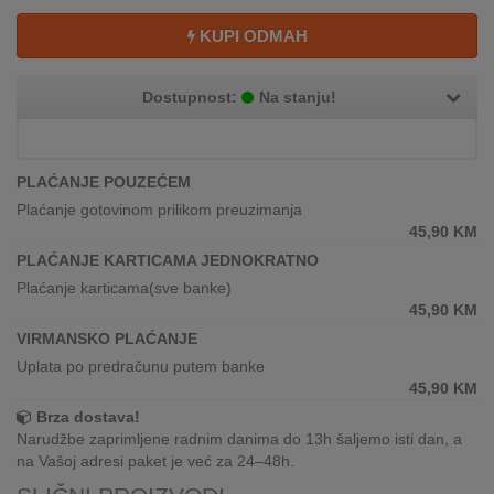
REKLAMACIJA
I
KUPI ODMAH
SERVIS
Dostupnost:
Na stanju!
O
NAMA
KATALOZI
PLAĆANJE POUZEĆEM
Plaćanje gotovinom prilikom preuzimanja
KAKO
45,90
KM
KUPITI?
PLAĆANJE KARTICAMA JEDNOKRATNO
Plaćanje karticama(sve banke)
KUPOVINA
45,90
KM
IZ
VIRMANSKO PLAĆANJE
INOSTRANSTVA
Uplata po predračunu putem banke
45,90
KM
OZNAKE
ENERGETSKE
Brza dostava!
UČINKOVITOSTI
Narudžbe zaprimljene radnim danima do 13h šaljemo isti dan, a
na Vašoj adresi paket je već za 24–48h.
DIGITALIS