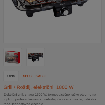
DOM
&
ALATI
ENERGIJA
KLIMATIZACIJA
SECURITY
OPIS
SPECIFIKACIJE
PC
Grill / Roštilj, električni, 1800 W
&
GAME
Električni grill, snaga 1800 W, termopalstične ručke otporne na
toplinu, podesivi termostat, nehrđajuća zičana mreža, indikator
rada, jednostavno čišćenje