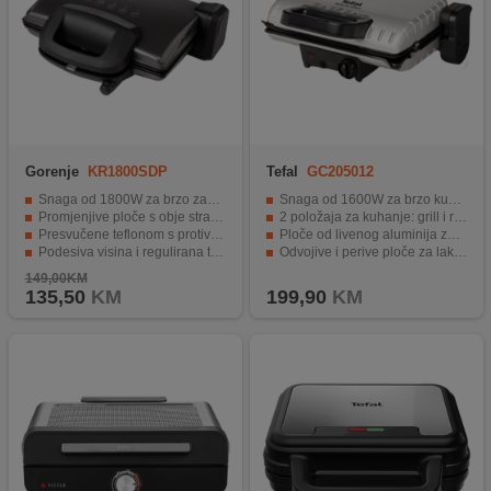
Gorenje
KR1800SDP
Tefal
GC205012
Snaga od 1800W za brzo zagrijavanje.
Snaga od 1600W za brzo kuhanje
Promjenjive ploče s obje strane.
2 položaja za kuhanje: grill i roštilj
Presvučene teflonom s protiv ljepljenjem.
Ploče od livenog aluminija za trajnost
Podesiva visina i regulirana temperatura.
Odvojive i perive ploče za lako čišćenje
Praktično pohranjivanje u vertikalnom položaju.
Dodatna ladica za masnoće za zdraviji obrok
149,00KM
135,50
KM
199,90
KM