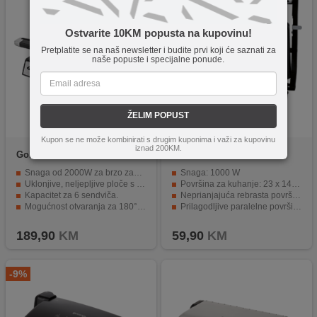
Ostvarite 10KM popusta na kupovinu!
Pretplatite se na naš newsletter i budite prvi koji će saznati za
naše popuste i specijalne ponude.
ŽELIM POPUST
Kupon se ne može kombinirati s drugim kuponima i važi za kupovinu
iznad 200KM.
Goldmaster
GM-7450S
home
HG KG 01
Tostmix - Black
Snaga od 2000W za brzo zagrijavanje.
Snaga: 1000 W
Uklonjive, neljepljive ploče s granitnim premazom.
Površina za kuhanje: 23 x 14.5 cm
Kapacitet za 6 sendviča.
Neprianjajuća rebrasta površina za kuhanje
Mogućnost otvaranja za 180° za veće komade hrane.
Prilagodljive paralelne površine za pečenje
Skladištenje u vertikalnom položaju.
Sigurna drška koja se ne pregrijava
189,90
KM
59,90
KM
-9%