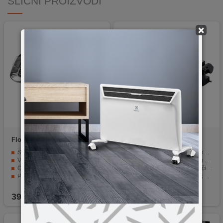
SLIČNI PROIZVODI
×
Floria
ZLN2867
Zilan
ZLN3942
Snaga od 2000 W
Digitalni ekran za preciznu kontrolu vremena i temperature
Velika mreža (215 x 340 mm)
Neljepljive ploče olakšavaju čišćenje
Odvojeni grill i rešetka grijača
Multifunkcionalan — sendviči, grill, panini
Prekidač ON/OFF i indikator
Kompaktan dizajn za malu kuhinju
Jednostavno održavanje
Jednostavan za korištenje i održavanje
39,90
KM
189,90
KM