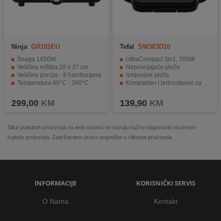
Ninja
GR101EU
Tefal
SW383D10
Snaga 1450W
UltraCompact 3in1, 700W
Veličina roštilja 28 x 37 cm
Neprianjajuće ploče
Veličina porcije - 8 hamburgera
Izmjenjive ploče
Temperatura 60°C - 260°C
Kompaktan i jednostavan za spremanje
Zaštita od prskanja
Jednostavno za korištenje
299,00
KM
139,90
KM
Slike pojedinih proizvoda na web stranici ne moraju nužno odgovarati stvarnom
izgledu proizvoda. Zadržavamo pravo pogreške u slikama proizvoda.
INFORMACIJE
KORISNIČKI SERVIS
O Nama
Kontakt