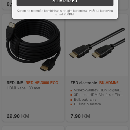
ŽELIM POPUST
9,90
KM
49,90
KM
Kupon se ne može kombinirati s drugim kuponima i važi za kupovinu
iznad 200KM.
REDLINE
RED HE-3000 ECO
ZED electronic
BK-HDMI/5
HDMI kabel, 30 met.
Visokokvalitetni HDMI digitalni kabl
3D preko HDMI Ver. 1.4 + Ethernet
Bulk pakiranje
Dužina: 5 metara
Max. rezolucija: 1080p
29,90
KM
7,90
KM