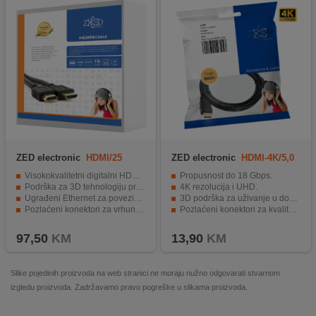
ZED electronic
HDMI/25
ZED electronic
HDMI-4K/5,0
Visokokvalitetni digitalni HDMI kabl
Propusnost do 18 Gbps.
Podrška za 3D tehnologiju preko HDMI Ver. 1.4
4K rezolucija i UHD.
Ugrađeni Ethernet za povezivanje s internetom
3D podrška za uživanje u doživljaju.
Pozlaćeni konektori za vrhunski signal
Pozlaćeni konektori za kvalitetan signal.
Dužina od 25 metara za fleksibilnost postavljanja.
Dužina kabela 5 metara.
97,50
KM
13,90
KM
Slike pojedinih proizvoda na web stranici ne moraju nužno odgovarati stvarnom
izgledu proizvoda. Zadržavamo pravo pogreške u slikama proizvoda.