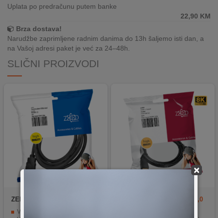
REKLAMACIJA
Uplata po predračunu putem banke
I
22,90
KM
SERVIS
Brza dostava!
Narudžbe zaprimljene radnim danima do 13h šaljemo isti dan, a
O
na Vašoj adresi paket je već za 24–48h.
NAMA
SLIČNI PROIZVODI
KATALOZI
KAKO
KUPITI?
KUPOVINA
IZ
INOSTRANSTVA
×
OZNAKE
ENERGETSKE
UČINKOVITOSTI
ZED electronic
HDMI/1,5
ZED electronic
HDMI-8K/3,0
Visokokvalitetni HDMI kabl, 1.5 metara
Propusnost do 48 Gbps.
DIGITALIS