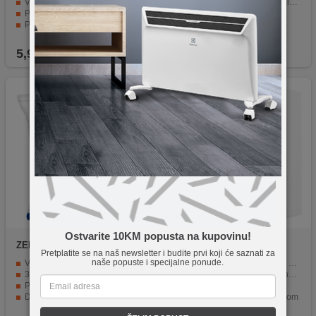
Verzija 1.4 - podrška za 3D i Ethernet
8K@60Hz, 4K@120Hz rezolucija.
Pozlaćeni konektori za bolji signal
Ethernet funkcija.
Pakirano u kutiju sa EAN kodom
Pozlaćeni konektori.
1 komad u paketu
Dužina kabla 3 metra.
5,90
KM
29,90
KM
Ostvarite 10KM popusta na kupovinu!
ZED electronic
HDMI/5
ZED electronic
HDMI/15
Pretplatite se na naš newsletter i budite prvi koji će saznati za
naše popuste i specijalne ponude.
Visoko kvalitetni HDMI digitalni kabel
Visoko kvalitetni HDMI kabl, 15 met.
3D preko HDMI Ver. 1.4 + Ethernet
3D over HDMI, Ver. 1.4 + Ethernet
Pozlaćeni konektori
Pozlaćeni konektori
Dužina 5 metara
Pakiranje kutija sa EAN kodom
Pakirano u kutiju sa EAN kodom
1 kom.