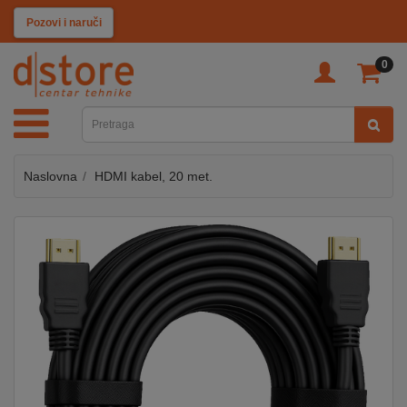
KATEGORIJE
Pozovi i naruči
0
TV
&
SAT
Naslovna
HDMI kabel, 20 met.
MOBILNI
UREĐAJI
AUDIO
KABLOVI
KUĆANSKI
APARATI