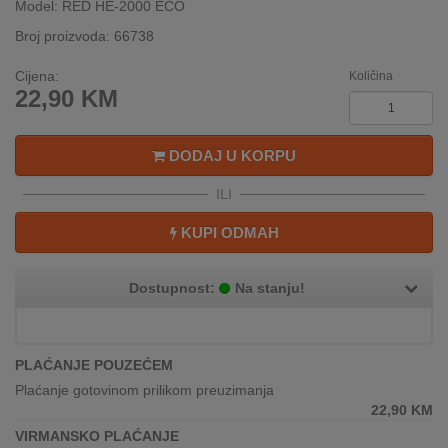
Model: RED HE-2000 ECO
INTERNO
Broj proizvoda: 66738
Cijena:
Količina
MOJ
22,90
KM
NALOG
AKCIJE
DODAJ U KORPU
ILI
BRENDOVI
KUPI ODMAH
NOVO
U
PONUDI
Dostupnost:
Na stanju!
KONTAKT
PLAĆANJE POUZEĆEM
KUPOVINA
Plaćanje gotovinom prilikom preuzimanja
NA
22,90
KM
RATE
VIRMANSKO PLAĆANJE