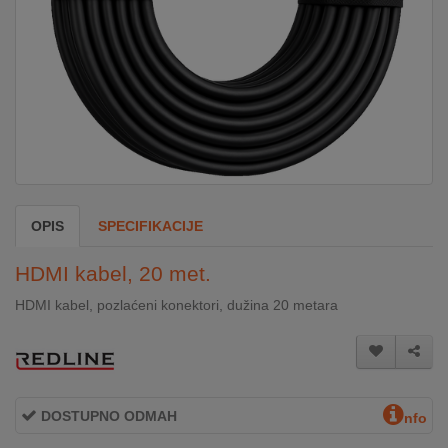
DOM
&
ALATI
ENERGIJA
OPIS
SPECIFIKACIJE
KLIMATIZACIJA
HDMI kabel, 20 met.
SECURITY
HDMI kabel, pozlaćeni konektori, dužina 20 metara
PC
&
GAME
DOSTUPNO ODMAH
nfo