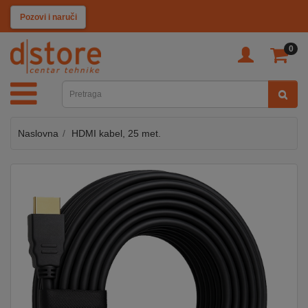
KATEGORIJE
Pozovi i naruči
0
TV
&
SAT
Naslovna
HDMI kabel, 25 met.
MOBILNI
UREĐAJI
AUDIO
KABLOVI
KUĆANSKI
APARATI