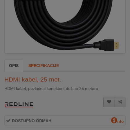
DOM
&
ALATI
ENERGIJA
OPIS
SPECIFIKACIJE
KLIMATIZACIJA
HDMI kabel, 25 met.
SECURITY
HDMI kabel, pozlaćeni konektori, dužina 25 metara
PC
&
GAME
DOSTUPNO ODMAH
nfo