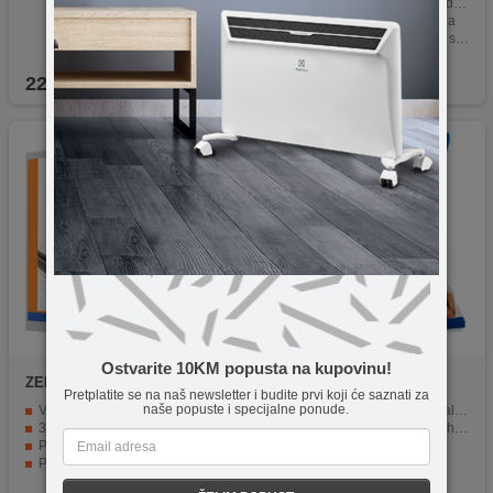
Verzija 2.0 sa propusnošću do 18 Gbps
4K, UHD i 3D prikaz sadržaja
Pozlaćeni konektori za čist i stabilan signal
Dužina kabla od 10.0 metara.
22,90
KM
29,90
KM
Ostvarite 10KM popusta na kupovinu!
ZED electronic
HDMI/15
ZED electronic
HDMI/5
Pretplatite se na naš newsletter i budite prvi koji će saznati za
naše popuste i specijalne ponude.
Visoko kvalitetni HDMI kabl, 15 met.
Visoko kvalitetni HDMI digitalni kabel
3D over HDMI, Ver. 1.4 + Ethernet
3D preko HDMI Ver. 1.4 + Ethernet
Pozlaćeni konektori
Pozlaćeni konektori
Pakiranje kutija sa EAN kodom
Dužina 5 metara
1 kom.
Pakirano u kutiju sa EAN kodom