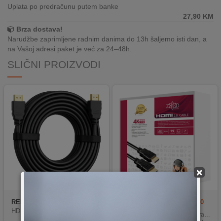
REKLAMACIJA
Uplata po predračunu putem banke
I
27,90
KM
SERVIS
Brza dostava!
Narudžbe zaprimljene radnim danima do 13h šaljemo isti dan, a
O
na Vašoj adresi paket je već za 24–48h.
NAMA
SLIČNI PROIZVODI
KATALOZI
KAKO
KUPITI?
KUPOVINA
IZ
INOSTRANSTVA
×
OZNAKE
ENERGETSKE
UČINKOVITOSTI
REDLINE
RED HE-2000 ECO
ZED electronic
HDMI-4K/10
HDMI kabel, 20 met.
Ethernet funkcija za povezivanje uređaja
DIGITALIS