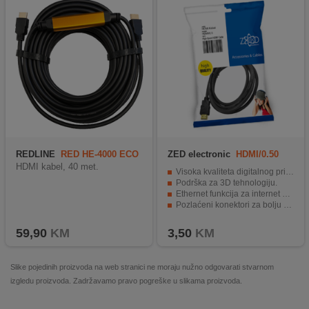
REDLINE
RED HE-4000 ECO
ZED electronic
HDMI/0.50
HDMI kabel, 40 met.
Visoka kvaliteta digitalnog prijenosa.
Podrška za 3D tehnologiju.
Ethernet funkcija za internet povezivanje.
Pozlaćeni konektori za bolju provodljivost signala.
Dužina kabla od 0.5 metara.
59,90
KM
3,50
KM
Slike pojedinih proizvoda na web stranici ne moraju nužno odgovarati stvarnom
izgledu proizvoda. Zadržavamo pravo pogreške u slikama proizvoda.