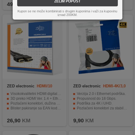
ŽELIM POPUST
49,90
KM
9,90
KM
Kupon se ne može kombinirati s drugim kuponima i važi za kupovinu
iznad 200KM.
ZED electronic
HDMI/10
ZED electronic
HDMI-4K/3,0
Visokokvalitetni HDMI digitalni kabel
Verzija 2.0 i Ethernet podrška.
3D preko HDMI Ver. 1.4 + Ethernet
Propusnost do 18 Gbps.
Pozlaćeni konektori, dužina 10 met.
Podrška za 4K i UHD.
Blister pakiranje sa EAN kodom
Pozlaćeni konektori za stabilnu vezu.
1 komad
Dužina od 3 metra.
26,90
KM
9,90
KM