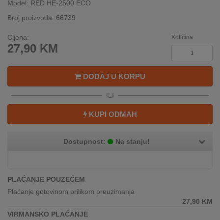
Model: RED HE-2500 ECO
INTERNO
Broj proizvoda: 66739
Cijena:
Količina
MOJ
27,90
KM
NALOG
AKCIJE
DODAJ U KORPU
ILI
BRENDOVI
KUPI ODMAH
NOVO
U
PONUDI
Dostupnost:
Na stanju!
KONTAKT
PLAĆANJE POUZEĆEM
KUPOVINA
Plaćanje gotovinom prilikom preuzimanja
NA
27,90
KM
RATE
VIRMANSKO PLAĆANJE