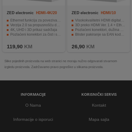
ZED electronic
HDMI-4K/20
ZED electronic
HDMI/10
Ethernet funkcija za povezivanje uređaja
Visokokvalitetni HDMI digitalni kabel
Verzija 2.0 sa propusnošću do 18 Gbps
3D preko HDMI Ver. 1.4 + Ethernet
4K, UHD i 3D prikaz sadržaja
Pozlaćeni konektori, dužina 10 met.
Pozlaćeni konektori za čist i stabilan signal
Blister pakiranje sa EAN kodom
Dužina kabla od 20.0 metara.
1 komad
119,90
KM
26,90
KM
Slike pojedinih proizvoda na web stranici ne moraju nužno odgovarati stvarnom
izgledu proizvoda. Zadržavamo pravo pogreške u slikama proizvoda.
INFORMACIJE
KORISNIČKI SERVIS
O Nama
Kontakt
Informacije o isporuci
Mapa sajta