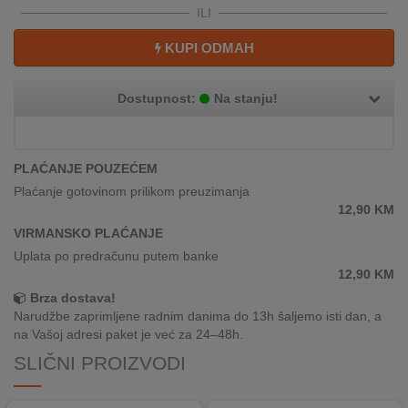
REKLAMACIJA
ILI
I
SERVIS
KUPI ODMAH
O
Dostupnost:
Na stanju!
NAMA
KATALOZI
PLAĆANJE POUZEĆEM
KAKO
Plaćanje gotovinom prilikom preuzimanja
KUPITI?
12,90
KM
VIRMANSKO PLAĆANJE
KUPOVINA
Uplata po predračunu putem banke
IZ
12,90
KM
INOSTRANSTVA
Brza dostava!
Narudžbe zaprimljene radnim danima do 13h šaljemo isti dan, a
OZNAKE
na Vašoj adresi paket je već za 24–48h.
ENERGETSKE
UČINKOVITOSTI
SLIČNI PROIZVODI
DIGITALIS