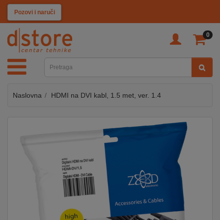
KATEGORIJE
Pozovi i naruči
0
TV
&
SAT
Naslovna
HDMI na DVI kabl, 1.5 met, ver. 1.4
MOBILNI
UREĐAJI
AUDIO
KABLOVI
KUĆANSKI
APARATI