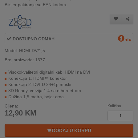
Blister pakiranje sa EAN kodom.
INTERNO
MOJ
NALOG
DOSTUPNO ODMAH
nfo
AKCIJE
Model: HDMI-DV/1,5
Broj proizvoda: 1377
BRENDOVI
Visokokvalitetni digitalni kabl HDMI na DVI
NOVO
Konekcija 1: HDMI™ konektor
U
Konekcija 2: DVI-D 24+1p muški
PONUDI
3D Ready, verzija 1.4 sa ethernet-om
Dužina 1,5 metra, boja: crna
KONTAKT
Cijena:
Količina
12,90
KM
KUPOVINA
NA
RATE
DODAJ U KORPU