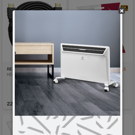
×
REDLINE
RED HE-2000 ECO
ZED electronic
HDMI-8K/1,5
HDMI kabel, 20 met.
HDMI 2.1, 48 Gbps, 10K
8K@60Hz, 4K@120Hz
Ethernet funkcija, UHD i 3D
Pozlaćeni konektori, AWG30
Kompatibilan s novim Xbox X i PS5.
22,90
KM
19,90
KM