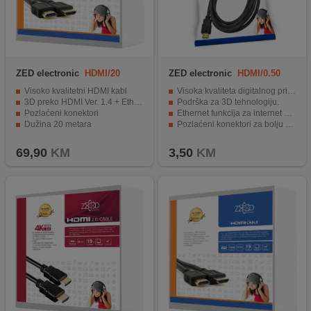
ZED electronic
HDMI/20
ZED electronic
HDMI/0.50
Visoko kvalitetni HDMI kabl
Visoka kvaliteta digitalnog prijenosa.
3D preko HDMI Ver. 1.4 + Ethernet
Podrška za 3D tehnologiju.
Pozlaćeni konektori
Ethernet funkcija za internet povezivanje.
Dužina 20 metara
Pozlaćeni konektori za bolju provodljivost signala.
Blister pakiranje sa EAN kodom
Dužina kabla od 0.5 metara.
69,90
KM
3,50
KM