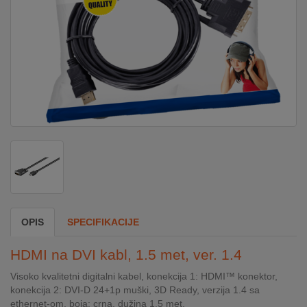
DOM
&
ALATI
ENERGIJA
KLIMATIZACIJA
SECURITY
OPIS
SPECIFIKACIJE
PC
HDMI na DVI kabl, 1.5 met, ver. 1.4
&
GAME
Visoko kvalitetni digitalni kabel, konekcija 1: HDMI™ konektor,
konekcija 2: DVI-D 24+1p muški, 3D Ready, verzija 1.4 sa
ethernet-om, boja: crna, dužina 1,5 met.