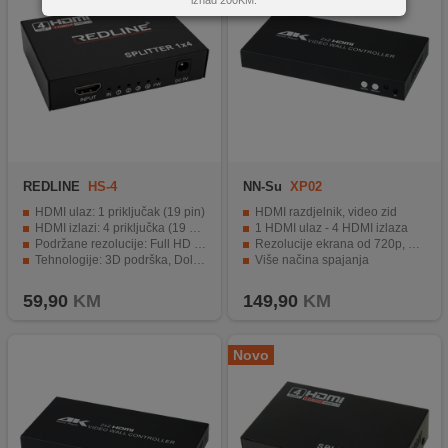
REDLINE
HS-4
NN-Su
XP02
HDMI ulaz: 1 priključak (19 pin)
HDMI razdjelnik, video zid
HDMI izlazi: 4 priključka (19 pin)
1 HDMI ulaz - 4 HDMI izlaza
Podržane rezolucije: Full HD (1080p) i 4K Ultra HD
Rezolucije ekrana od 720p, 1080p, 2160p
Tehnologije: 3D podrška, Dolby Audio, HDCP
Više načina spajanja
LED indikatori
Jednostavan i praktičan rad, plug and play
59,90
KM
149,90
KM
Novo