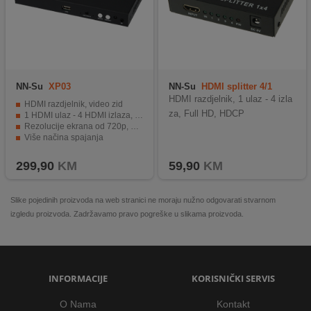
NN-Su
XP03
NN-Su
HDMI splitter 4/1
HDMI razdjelnik, 1 ulaz - 4 izla
HDMI razdjelnik, video zid
za, Full HD, HDCP
1 HDMI ulaz - 4 HDMI izlaza, USB
Rezolucije ekrana od 720p, 1080p, 2160p
Više načina spajanja
Jednostavan i praktičan rad, plug and play
299,90
KM
59,90
KM
Slike pojedinih proizvoda na web stranici ne moraju nužno odgovarati stvarnom
izgledu proizvoda. Zadržavamo pravo pogreške u slikama proizvoda.
INFORMACIJE
KORISNIČKI SERVIS
O Nama
Kontakt