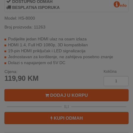
DOSTUPNO ODMAH
nfo
INTERNO
BESPLATNA ISPORUKA
Model: HS-8000
MOJ
Broj proizvoda: 11263
NALOG
Podijelite jedan HDMI ulaz na osam izlaza
HDMI 1.4, Full HD 1080p, 3D kompatibilan
AKCIJE
19-pin HDMI priključak i LED signalizacija
Jednostavan za korištenje, ne zahtijeva posebno znanje
BRENDOVI
Dolazi s napajanjem od 5V DC
Cijena:
Količina
NOVO
119,90
KM
U
PONUDI
DODAJ U KORPU
KONTAKT
ILI
KUPOVINA
NA
KUPI ODMAH
RATE