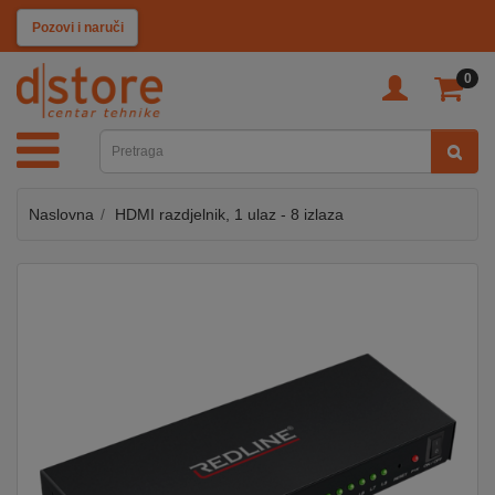
KATEGORIJE
Pozovi i naruči
0
TV
&
SAT
Naslovna
HDMI razdjelnik, 1 ulaz - 8 izlaza
MOBILNI
UREĐAJI
AUDIO
KABLOVI
KUĆANSKI
APARATI