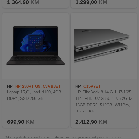
1.364,90
KM
1.299,00
KM
HP
HP 250RT G9; C7VB3ET
HP
C15A7ET
Laptop 15,6", Intel N150, 4GB
HP EliteBook 8 14 G1i U7/16/5
DDR4, SSD 256 GB
114" FHD, U7 255U 1.7/5.2GHz
16GB DDR5, 512GB, W11Pro,
Backlit KB
699,90
KM
2.412,90
KM
Slike pojedinih proizvoda na web stranici ne moraju nužno odgovarati stvarnom