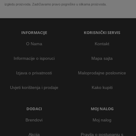
izgledu proizvoda. Zadržavamo pravo pogreške u slikama proizvoda.
INFORMACIJE
KORISNIČKI SERVIS
O Nama
Kontakt
Informacije o isporuci
Mapa sajta
Izjava o privatnosti
Maloprodajne poslovnice
Uvjeti korištenja i prodaje
Kako kupiti
DODACI
MOJ NALOG
Brendovi
Moj nalog
Akcija
Pravila o postupanju s