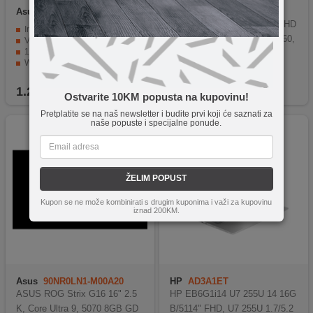
Asus
X1502VA-BQ433
Asus
90NR0KW7-M008L0
ASUS ROG Strix G16 16" FHD
Intel® Core™ i5-13420H procesor za efikasan rad i multitasking
165Hz, Ryzen 9 8940HX 5060,
Veliki 15,6" Full HD IPS ekran sa mat premazom
16 GB RAM i 512 GB SSD za brze performanse
32GB DDR5 (2x16GB), 1TB
Wi-Fi 6 i Bluetooth 5.3 za stabilnu bežičnu povezanost
Osvijetljena tipkovnica i SonicMaster audio za bolji doživljaj korištenja
1.269,00
KM
5.208,90
KM
Ostvarite 10KM popusta na kupovinu!
Pretplatite se na naš newsletter i budite prvi koji će saznati za
naše popuste i specijalne ponude.
ŽELIM POPUST
Kupon se ne može kombinirati s drugim kuponima i važi za kupovinu
iznad 200KM.
Asus
90NR0LN1-M00A20
HP
AD3A1ET
ASUS ROG Strix G16 16" 2.5
HP EB6G1i14 U7 255U 14 16G
K, Core Ultra 9, 5070 8GB GD
B/5114" FHD, U7 255U 1.7/5.2