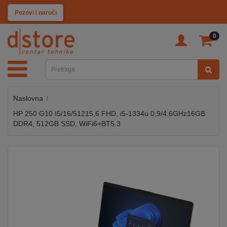
KATEGORIJE
Pozovi i naruči
0
TV
&
SAT
Naslovna
MOBILNI
UREĐAJI
HP 250 G10 I5/16/51215,6 FHD, i5-1334u 0,9/4.6GHz16GB
DDR4, 512GB SSD, WiFi6+BT5.3
AUDIO
KABLOVI
KUĆANSKI
APARATI