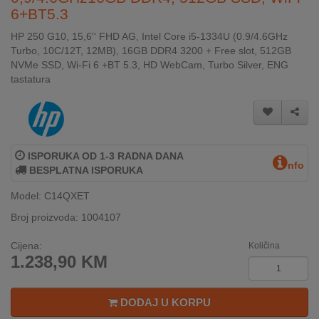
6+BT5.3
INTERNO
HP 250 G10, 15,6'' FHD AG, Intel Core i5-1334U (0.9/4.6GHz
Turbo, 10C/12T, 12MB), 16GB DDR4 3200 + Free slot, 512GB
MOJ
NVMe SSD, Wi-Fi 6 +BT 5.3, HD WebCam, Turbo Silver, ENG
NALOG
tastatura
AKCIJE
BRENDOVI
ISPORUKA OD 1-3 RADNA DANA
nfo
BESPLATNA ISPORUKA
NOVO
U
Model: C14QXET
PONUDI
Broj proizvoda: 1004107
KONTAKT
Cijena:
Količina
1.238,90
KM
KUPOVINA
NA
RATE
DODAJ U KORPU