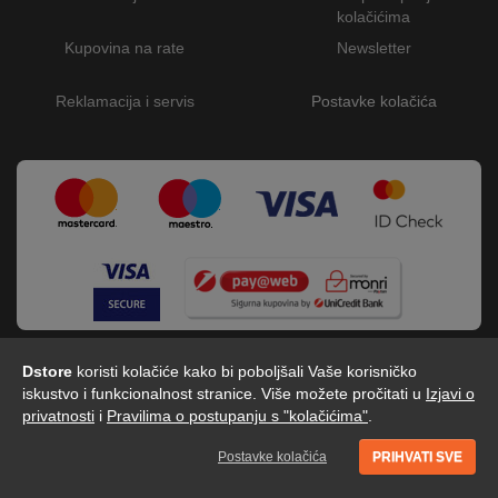
kolačićima
Kupovina na rate
Newsletter
Reklamacija i servis
Postavke kolačića
Dstore
koristi kolačiće kako bi poboljšali Vaše korisničko
iskustvo i funkcionalnost stranice. Više možete pročitati u
Izjavi o
privatnosti
i
Pravilima o postupanju s "kolačićima"
.
Dstore - Centar tehnike © 2026 by Digitalis d.o.o
Postavke kolačića
PRIHVATI SVE