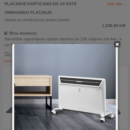
PLAĆANJE KARTICAMA DO 24 RATE
Vidi više...
VIRMANSKO PLAĆANJE
Uplata po predračunu putem banke
1.238,90
KM
Brza dostava!
Narudžbe zaprimljene radnim danima do 13h šaljemo isti dan, a
×
na Vašoj adresi paket je već za 24–48h.
SLIČNI PROIZVODI