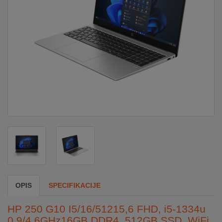
DOM
&
ALATI
ENERGIJA
KLIMATIZACIJA
SECURITY
PC
OPIS
SPECIFIKACIJE
&
GAME
HP 250 G10 I5/16/51215,6 FHD, i5-1334u
0,9/4.6GHz16GB DDR4, 512GB SSD, WiFi