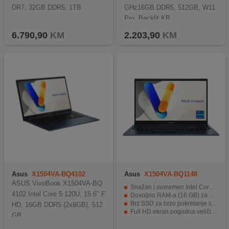
DR7, 32GB DDR5, 1TB
GHz16GB DDR5, 512GB, W11
Pro, Backlit KB
6.790,90
KM
2.203,90
KM
Asus
X1504VA-BQ4102
Asus
X1504VA-BQ1148
ASUS VivoBook X1504VA-BQ
Snažan i suvremen Intel Core i7 procesor
4102 Intel Core 5 120U, 15.6" F
Dovoljno RAM-a (16 GB) za multitasking i glatki rad
Brz SSD za brzo pokretanje sistema i aplikacija
HD, 16GB DDR5 (2x8GB), 512
Full HD ekran pogodna veličina za rad i zabavu
GB
Prijenosan i lagan — dobar za rad van kuće ili škole