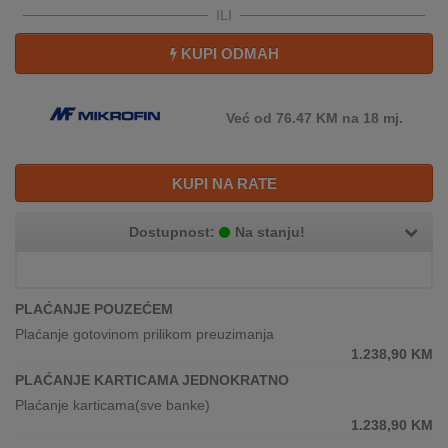
REKLAMACIJA
ILI
I
SERVIS
KUPI ODMAH
O
NAMA
Već od 76.47 KM na 18 mj.
KATALOZI
KUPI NA RATE
KAKO
KUPITI?
Dostupnost:
Na stanju!
KUPOVINA
IZ
PLAĆANJE POUZEĆEM
INOSTRANSTVA
Plaćanje gotovinom prilikom preuzimanja
1.238,90
KM
OZNAKE
ENERGETSKE
PLAĆANJE KARTICAMA JEDNOKRATNO
UČINKOVITOSTI
Plaćanje karticama(sve banke)
1.238,90
KM
DIGITALIS