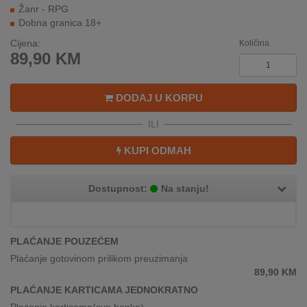
REKLAMACIJA
Žanr - RPG
I
Dobna granica 18+
SERVIS
Cijena:
Količina
89,90
KM
O
NAMA
DODAJ U KORPU
KATALOZI
ILI
KAKO
KUPI ODMAH
KUPITI?
KUPOVINA
Dostupnost:
Na stanju!
IZ
INOSTRANSTVA
PLAĆANJE POUZEĆEM
OZNAKE
ENERGETSKE
Plaćanje gotovinom prilikom preuzimanja
UČINKOVITOSTI
89,90
KM
PLAĆANJE KARTICAMA JEDNOKRATNO
DIGITALIS