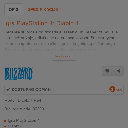
INTERNO
OPIS
SPECIFIKACIJE
Igra PlayStation 4: Diablo 4
MOJ
NALOG
Decenije su prošle od događaja u Diablo III: Reaper of Souls, a
Lilith, kći mržnje, odlučna je da ponovo zavlada Sanctuaryjem.
Izbori da igrate na svoj način u igri su bogatiji i opsežniji nego
AKCIJE
ikad, a igrači će moći dopustiti da ih radoznalost vo...
BRENDOVI
Pročitaj više...
NOVO
U
PONUDI
DOSTUPNO ODMAH
nfo
KONTAKT
Model: Diablo 4 PS4
KUPOVINA
Broj proizvoda: 36290
NA
RATE
Igra PlayStation 4
Diablo 4