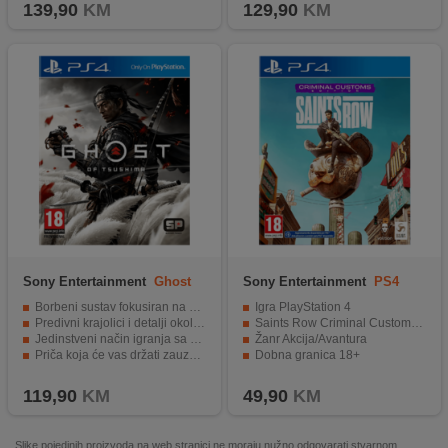
139,90
KM
129,90
KM
Sony Entertainment
Ghost
Sony Entertainment
PS4
of Tsushima Standard
Saints Row Criminal EU
Borbeni sustav fokusiran na dueliranje.
Igra PlayStation 4
Edition
Predivni krajolici i detalji okoline.
Saints Row Criminal Customs Edition
Jedinstveni način igranja sa nekoliko opcija.
Žanr Akcija/Avantura
Priča koja će vas držati zauzetima.
Dobna granica 18+
Iskustvo igranja koje vas neće ostaviti ravnodušnim.
119,90
KM
49,90
KM
Slike pojedinih proizvoda na web stranici ne moraju nužno odgovarati stvarnom