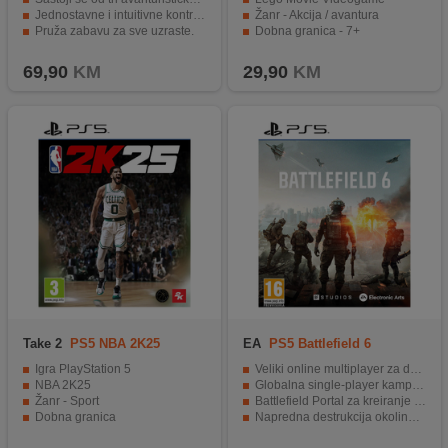
Jednostavne i intuitivne kontrole igre.
Žanr - Akcija / avantura
Pruža zabavu za sve uzraste.
Dobna granica - 7+
Kreirana od strane renomiranog brenda Sony.
69,90
KM
29,90
KM
Take 2
PS5 NBA 2K25
EA
PS5 Battlefield 6
Igra PlayStation 5
Veliki online multiplayer za do 64 igrača
NBA 2K25
Globalna single-player kampanja s visokim intenzitetom akcije
Žanr - Sport
Battlefield Portal za kreiranje i dijeljenje custom modova
Dobna granica
Napredna destrukcija okoline i vozila na bojištu
Podrška za PlayStation 5 DualSense specijalne funkcije poput haptike i adaptive trigger-a