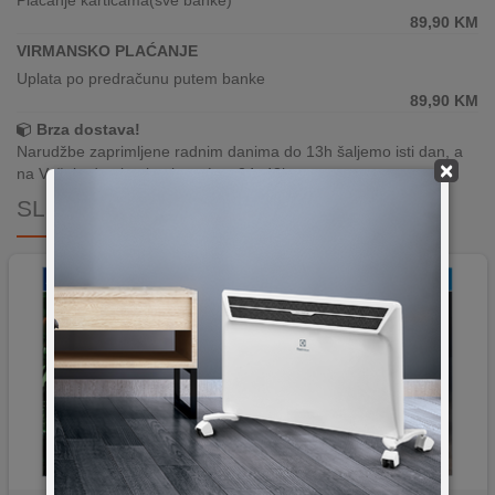
Plaćanje karticama(sve banke)
89,90
KM
VIRMANSKO PLAĆANJE
Uplata po predračunu putem banke
89,90
KM
Brza dostava!
Narudžbe zaprimljene radnim danima do 13h šaljemo isti dan, a
×
na Vašoj adresi paket je već za 24–48h.
SLIČNI PROIZVODI