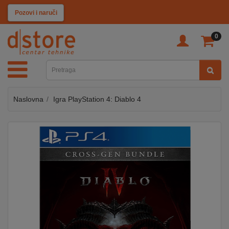
KATEGORIJE
Pozovi i naruči
0
TV
&
SAT
Naslovna
Igra PlayStation 4: Diablo 4
MOBILNI
UREĐAJI
AUDIO
KABLOVI
KUĆANSKI
APARATI