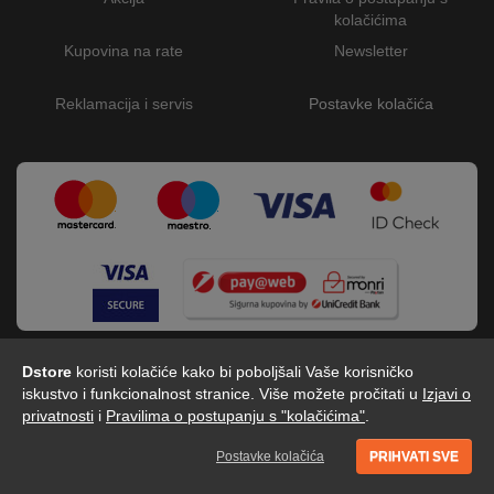
kolačićima
Kupovina na rate
Newsletter
Reklamacija i servis
Postavke kolačića
Dstore
koristi kolačiće kako bi poboljšali Vaše korisničko
iskustvo i funkcionalnost stranice. Više možete pročitati u
Izjavi o
privatnosti
i
Pravilima o postupanju s "kolačićima"
.
Dstore - Centar tehnike © 2026 by Digitalis d.o.o
Postavke kolačića
PRIHVATI SVE