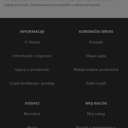
izgledu proizvoda. Zadržavamo pravo pogreške u slikama proizvoda.
INFORMACIJE
KORISNIČKI SERVIS
O Nama
Kontakt
Informacije o isporuci
Mapa sajta
Izjava o privatnosti
Maloprodajne poslovnice
Uvjeti korištenja i prodaje
Kako kupiti
DODACI
MOJ NALOG
Brendovi
Moj nalog
Akcija
Pravila o postupanju s