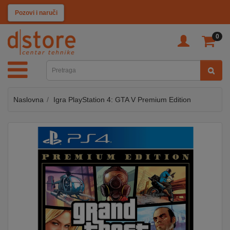
KATEGORIJE
Pozovi i naruči
0
TV
&
SAT
Naslovna
Igra PlayStation 4: GTA V Premium Edition
MOBILNI
UREĐAJI
AUDIO
KABLOVI
KUĆANSKI
APARATI