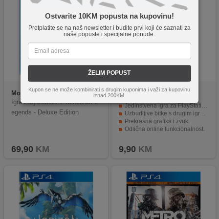
Ostvarite 10KM popusta na kupovinu!
Pretplatite se na naš newsletter i budite prvi koji će saznati za
naše popuste i specijalne ponude.
ŽELIM POPUST
Kupon se ne može kombinirati s drugim kuponima i važi za kupovinu
Mojang
PS4 Minecraft
EA
PS4 Rocket Arena -
iznad 200KM.
Legends - Deluxe
Mythic Edition
Igra PlayStation 4: Minecraft L
Jedinstvena igra za PlayStation 4.
egends - Deluxe Edition
Uzbudljive bitke s drugim igračima.
Prekrasna grafika i zvuk.
Odlična online funkcionalnost.
Visoka kvaliteta od proizvođača Sony.
69,90
KM
9,90
KM