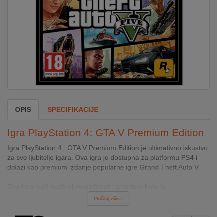
DOM
&
ALATI
ENERGIJA
OPIS
SPECIFIKACIJE
KLIMATIZACIJA
Igra PlayStation 4: GTA V Premium Edition
SECURITY
Igra PlayStation 4 : GTA V Premium Edition je ultimativno iskustvo
za sve ljubitelje igara. Ova igra je dostupna za platformu PS4 i
dolazi kao premium izdanje popularne igre Grand Theft Auto V.
PC
&
Ova igra nudi bezbroj mogućnosti i avantura koje će ...
GAME
Pročitaj više...