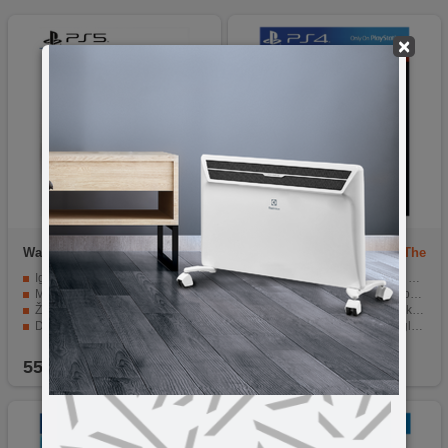
×
Warner Bros
PS5 Mortal
Sony Entertainment
PS4 The
Kombat 1
Last of Us Remastered HITS
Igra PlayStation 5
Remastered verzija sa svim nadogradnjama.
Mortal Kombat 1
Priča prepuna napetosti i izbora.
Žanr - Akcija
Impresivna grafika i dizajn likova.
Dobna granica 18+
Zastrašujuća atmosfera uz glazbu i zvuk.
Dodatni sadržaj za produženo iskustvo.
55,50
KM
39,90
KM