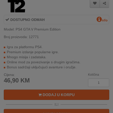
INTERNO
DOSTUPNO ODMAH
nfo
MOJ
NALOG
Model: PS4 GTA V Premium Edition
Broj proizvoda: 12771
AKCIJE
Igra za platformu PS4.
BRENDOVI
Premium izdanje popularne igre.
Mnogo misija i zadataka.
NOVO
Online mod za povezivanje s drugim igračima.
U
Bonus sadržaji uključujući avanture i oružje.
PONUDI
Cijena:
Količina
46,90
KM
KONTAKT
KUPOVINA
DODAJ U KORPU
NA
RATE
ILI