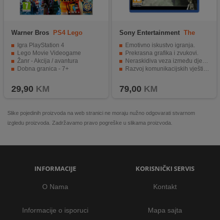
Warner Bros
PS4 Lego
Sony Entertainment
The
Movie Videogame
Last Guardian PS4
Igra PlayStation 4
Emotivno iskustvo igranja.
Lego Movie Videogame
Prekrasna grafika i zvukovi.
Žanr - Akcija / avantura
Neraskidiva veza između dječaka i Trica.
Dobna granica - 7+
Razvoj komunikacijskih vještina.
Savršena ravnoteža izazova i osjećaja.
29,90
KM
79,00
KM
Slike pojedinih proizvoda na web stranici ne moraju nužno odgovarati stvarnom
izgledu proizvoda. Zadržavamo pravo pogreške u slikama proizvoda.
INFORMACIJE
KORISNIČKI SERVIS
O Nama
Kontakt
Informacije o isporuci
Mapa sajta