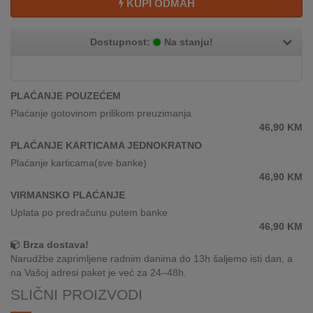
KUPI ODMAH
REKLAMACIJA
I
SERVIS
Dostupnost:
Na stanju!
O
NAMA
PLAĆANJE POUZEĆEM
KATALOZI
Plaćanje gotovinom prilikom preuzimanja
46,90
KM
KAKO
PLAĆANJE KARTICAMA JEDNOKRATNO
KUPITI?
Plaćanje karticama(sve banke)
46,90
KM
KUPOVINA
VIRMANSKO PLAĆANJE
IZ
Uplata po predračunu putem banke
INOSTRANSTVA
46,90
KM
Brza dostava!
OZNAKE
Narudžbe zaprimljene radnim danima do 13h šaljemo isti dan, a
ENERGETSKE
na Vašoj adresi paket je već za 24–48h.
UČINKOVITOSTI
SLIČNI PROIZVODI
DIGITALIS