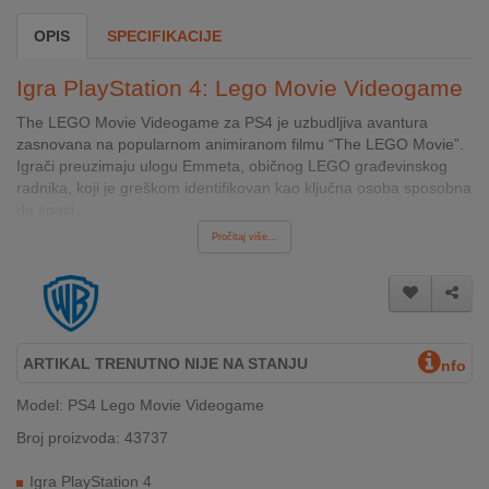
INTERNO
OPIS
SPECIFIKACIJE
Igra PlayStation 4: Lego Movie Videogame
MOJ
NALOG
The LEGO Movie Videogame za PS4 je uzbudljiva avantura
zasnovana na popularnom animiranom filmu “The LEGO Movie”.
Igrači preuzimaju ulogu Emmeta, običnog LEGO građevinskog
AKCIJE
radnika, koji je greškom identifikovan kao ključna osoba sposobna
da spasi ...
BRENDOVI
Pročitaj više...
NOVO
U
PONUDI
KONTAKT
ARTIKAL TRENUTNO NIJE NA STANJU
nfo
Model: PS4 Lego Movie Videogame
KUPOVINA
NA
Broj proizvoda: 43737
RATE
Igra PlayStation 4