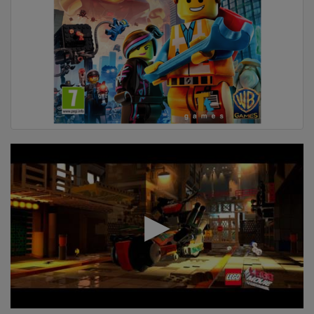
DOM
&
ALATI
ENERGIJA
KLIMATIZACIJA
SECURITY
PC
&
GAME