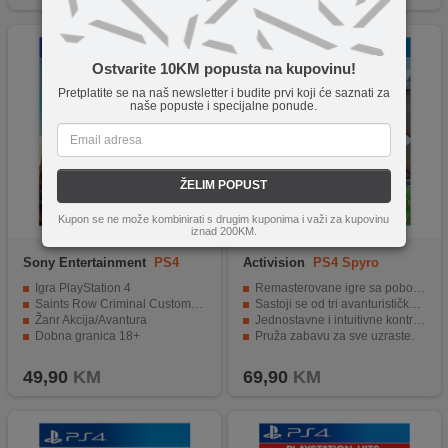
Ostvarite 10KM popusta na kupovinu!
Pretplatite se na naš newsletter i budite prvi koji će saznati za
naše popuste i specijalne ponude.
ŽELIM POPUST
Kupon se ne može kombinirati s drugim kuponima i važi za kupovinu
iznad 200KM.
Sony Entertainment
PS4
Activision
PS4 Spyro
Saints Row Criminal EU
Reignited Trilogy
Igra PlayStation 4
Remasterovane igre sa poboljšanom grafikom.
Saints Row Criminal Customs Edition
Sastoji se od tri avanturističke igre.
Žanr Akcija/Avantura
Jednostavne i intuitivne kontrole igre.
Dobna granica 18+
Pruža zabavu za sve uzraste.
Kreirana od strane renomiranog brenda Sony.
49,90
KM
69,90
KM