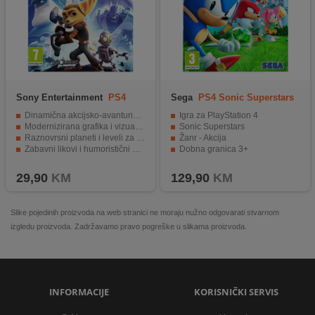
Sony Entertainment
PS4
Sega
PS4 Sonic Superstars
Ratchet & Clank - PS Hits
EU
Dinamična akcijsko-avanturistička priča
Igra za PlayStation 4
Modernizirana grafika i vizualna prezentacija
Sonic Superstars
Raznovrsni planeti i leveli za istraživanje
Žanr - Akcija
Zabavni likovi i humoristični elementi
Dobna granica 3+
Kombinacija borbe, letenja i platformskih izazova
29,90
KM
129,90
KM
Slike pojedinih proizvoda na web stranici ne moraju nužno odgovarati stvarnom
izgledu proizvoda. Zadržavamo pravo pogreške u slikama proizvoda.
INFORMACIJE
KORISNIČKI SERVIS