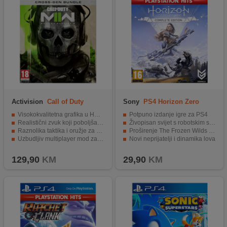
Activision
Call of Duty
Sony
PS4 Horizon Zero
Modern Warfare II PS4
Dawn PS Hits
Visokokvalitetna grafika u HD-u.
Potpuno izdanje igre za PS4
Realistični zvuk koji poboljšava doživljaj.
Živopisan svijet s robotskim stvorenjima
Raznolika taktika i oružje za borbu.
Proširenje The Frozen Wilds uključeno
Uzbudljiv multiplayer mod za igru s drugim igračima.
Novi neprijatelji i dinamika lova
Nevjerojatna akcija s dodatnim nagradama.
Stavke bonusa za poboljšanje igre
129,90
KM
29,90
KM