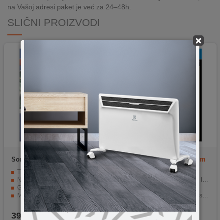
na Vašoj adresi paket je već za 24–48h.
SLIČNI PROIZVODI
×
Sony Entertainment
PS4
Take 2
PS4 GTA V Premium
Uncharted: The Nathan Drake
Edition
Tri igre u jednom paketu.
Igra za platformu PS4.
Napeta priča i avantura.
Premium izdanje popularne igre.
Grafika koja oduzima dah.
Mnogo misija i zadataka.
Multiplayer opcija za natjecanje s prijateljima.
Online mod za povezivanje s drugim igračima.
Primjerena igračima starijim od 16 godina.
Bonus sadržaji uključujući avanture i oružje.
39,90
KM
46,90
KM