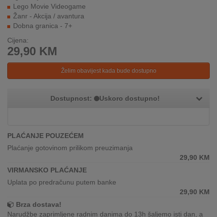
REKLAMACIJA
Lego Movie Videogame
I
Žanr - Akcija / avantura
SERVIS
Dobna granica - 7+
Cijena:
O
29,90
KM
NAMA
Želim obavijest kada bude dostupno
KATALOZI
Dostupnost:
Uskoro dostupno!
KAKO
KUPITI?
KUPOVINA
PLAĆANJE POUZEĆEM
IZ
Plaćanje gotovinom prilikom preuzimanja
INOSTRANSTVA
29,90
KM
VIRMANSKO PLAĆANJE
OZNAKE
ENERGETSKE
Uplata po predračunu putem banke
UČINKOVITOSTI
29,90
KM
Brza dostava!
DIGITALIS
Narudžbe zaprimljene radnim danima do 13h šaljemo isti dan, a