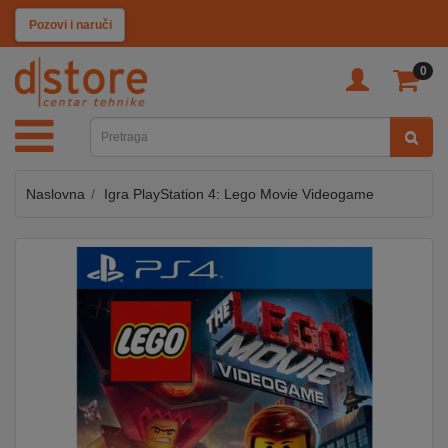
KATEGORIJE
Pozovi i naruči
0
TV
&
SAT
Naslovna
Igra PlayStation 4: Lego Movie Videogame
MOBILNI
UREĐAJI
AUDIO
KABLOVI
KUĆANSKI
APARATI