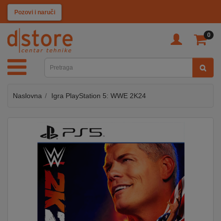
KATEGORIJE
Pozovi i naruči
0
TV
&
SAT
Naslovna
Igra PlayStation 5: WWE 2K24
MOBILNI
UREĐAJI
AUDIO
KABLOVI
KUĆANSKI
APARATI