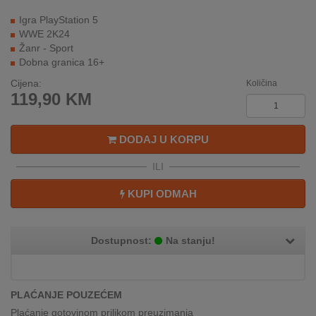
REKLAMACIJA
Igra PlayStation 5
I
WWE 2K24
SERVIS
Žanr - Sport
Dobna granica 16+
O
NAMA
Cijena:
Količina
119,90
KM
KATALOZI
DODAJ U KORPU
KAKO
KUPITI?
ILI
KUPOVINA
KUPI ODMAH
IZ
INOSTRANSTVA
Dostupnost:
Na stanju!
OZNAKE
ENERGETSKE
UČINKOVITOSTI
PLAĆANJE POUZEĆEM
DIGITALIS
Plaćanje gotovinom prilikom preuzimanja