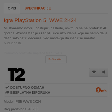
INTERNO
OPIS
SPECIFIKACIJE
Igra PlayStation 5: WWE 2K24
MOJ
NALOG
Mi stvaramo istoriju poštujući nasleđe, osvrćući se na proteklih 40
godina WrestleManije i zadivljujuće uzbuđenje koje ne samo da je
definisalo četiri decenije, već nastavlja da inspiriše narativ
AKCIJE
budućnosti.
BRENDOVI
Ponovno proživite najveće trenutke s ...
Pročitaj više...
NOVO
U
PONUDI
KONTAKT
DOSTUPNO ODMAH
nfo
BESPLATNA ISPORUKA
KUPOVINA
NA
Model: PS5 WWE 2K24
RATE
Broj proizvoda: 43290