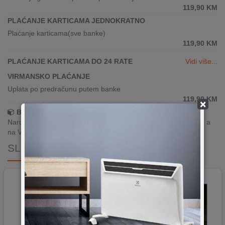
119,90
KM
PLAĆANJE KARTICAMA JEDNOKRATNO
Plaćanje karticama(sve banke)
119,90
KM
PLAĆANJE KARTICAMA DO 24 RATE
Vidi više...
VIRMANSKO PLAĆANJE
Uplata po predračunu putem banke
119,90
KM
×
Brza dostava!
Narudžbe zaprimljene radnim danima do 13h šaljemo isti dan, a
na Vašoj adresi paket je već za 24–48h.
SLIČNI PROIZVODI