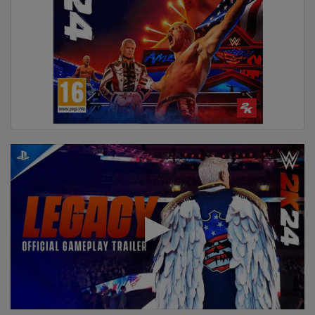
DOM
&
ALATI
ENERGIJA
KLIMATIZACIJA
SECURITY
PC
&
GAME