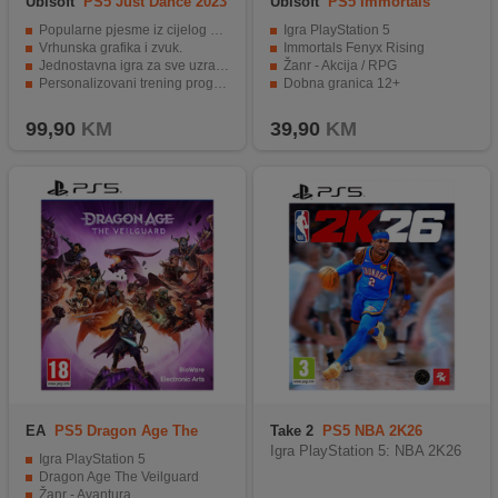
Ubisoft
PS5 Just Dance 2023
Ubisoft
PS5 Immortals
Fenyx Rising
Popularne pjesme iz cijelog svijeta.
Igra PlayStation 5
Vrhunska grafika i zvuk.
Immortals Fenyx Rising
Jednostavna igra za sve uzraste.
Žanr - Akcija / RPG
Personalizovani trening programi i modovi igre.
Dobna granica 12+
Mogućnost online takmičenja sa drugim igračima.
99,90
KM
39,90
KM
EA
PS5 Dragon Age The
Take 2
PS5 NBA 2K26
Veilguard
Igra PlayStation 5: NBA 2K26
Igra PlayStation 5
Dragon Age The Veilguard
Žanr - Avantura