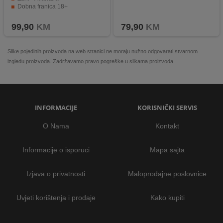
Dobna franica 18+
99,90
KM
79,90
KM
Slike pojedinih proizvoda na web stranici ne moraju nužno odgovarati stvarnom
izgledu proizvoda. Zadržavamo pravo pogreške u slikama proizvoda.
INFORMACIJE
KORISNIČKI SERVIS
O Nama
Kontakt
Informacije o isporuci
Mapa sajta
Izjava o privatnosti
Maloprodajne poslovnice
Uvjeti korištenja i prodaje
Kako kupiti