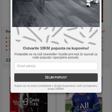
Bandai Namco
Switch
Bandai Namco
PS5 Tales of
Donkey Kong Country
Arise EU
Igra za Nintendo Switch
PS5 platforma za vrhunsko iskustvo igranja
Donkey Kong Country:Tropical Freeze
4K Ultra HD grafika za nevjerojatan realizam
Žanr - Simulacija
Brzo učitavanje i besprijekorno igranje
Ostvarite 10KM popusta na kupovinu!
Dobna granica 3+
Prikladna za igrače starije od 12 godina
Online multiplayer mod za igranje s prijateljima
Pretplatite se na naš newsletter i budite prvi koji će saznati za
naše popuste i specijalne ponude.
139,90
KM
99,00
KM
ŽELIM POPUST
Kupon se ne može kombinirati s drugim kuponima i važi za kupovinu
iznad 200KM.