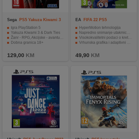
Sega
PS5 Yakuza Kiwami 3
EA
FIFA 22 PS5
& Dark Ties
Igra PlayStation 5
HyperMotion tehnologija
Yakuza Kiwami 3 & Dark Ties
Napredno snimanje utakmica 11v11
Žanr - RPG, Akcijske - avanturističke
Visokokvalitetni podaci o kretanju igrača
Dobna granica 18+
Vrhunska grafika i adaptivni zvuk
Brzi i tečni performansi na PS5 konzoli
129,00
KM
49,90
KM