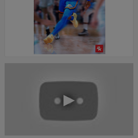
DOM
&
ALATI
ENERGIJA
KLIMATIZACIJA
SECURITY
PC
&
GAME