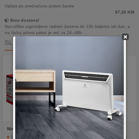
Uplata po predračunu putem banke
87,90
KM
Brza dostava!
Narudžbe zaprimljene radnim danima do 13h šaljemo isti dan, a
na Vašoj adresi paket je već za 24–48h.
×
SLIČNI PROIZVODI
Nintendo
Mario Kart
EA
EA It Takes Two
Live:Home Circuit Mario
Igra za Nintendo Switch
Igra dizajnirana isključivo za kooperativno igranje u dvoje