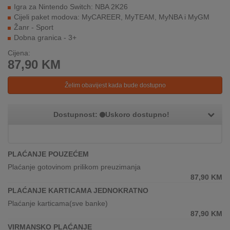
REKLAMACIJA
Igra za Nintendo Switch: NBA 2K26
I
Cijeli paket modova: MyCAREER, MyTEAM, MyNBA i MyGM
SERVIS
Žanr - Sport
Dobna granica - 3+
O
Cijena:
NAMA
87,90
KM
KATALOZI
Želim obavijest kada bude dostupno
KAKO
Dostupnost:
Uskoro dostupno!
KUPITI?
KUPOVINA
IZ
PLAĆANJE POUZEĆEM
INOSTRANSTVA
Plaćanje gotovinom prilikom preuzimanja
87,90
KM
OZNAKE
PLAĆANJE KARTICAMA JEDNOKRATNO
ENERGETSKE
UČINKOVITOSTI
Plaćanje karticama(sve banke)
87,90
KM
DIGITALIS
VIRMANSKO PLAĆANJE