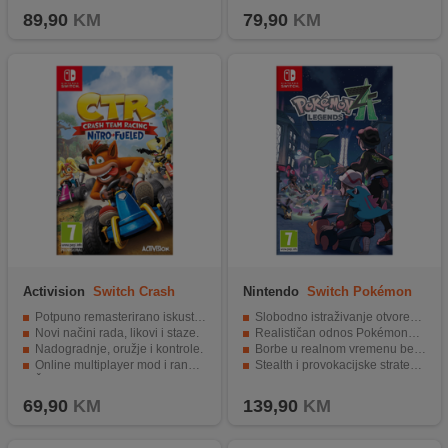
89,90
KM
79,90
KM
Activision
Switch Crash
Nintendo
Switch Pokémon
Team Racing Nitro
Legends: ZA
Potpuno remasterirano iskustvo iz 1999.
Slobodno istraživanje otvorenog svijeta bez linearnih granica
Novi načini rada, likovi i staze.
Realističan odnos Pokémona prema igraču
Nadogradnje, oružje i kontrole.
Borbe u realnom vremenu bez prekida igre
Online multiplayer mod i rang liste.
Stealth i provokacijske strategije hvatanja Pokémona
Žestoka konkurencija i nezaboravno iskustvo.
Grafika i ambijent koji oživljavaju Pokémon svijet
69,90
KM
139,90
KM