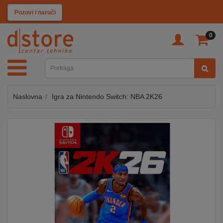
KATEGORIJE
Pozovi i naruči
0
TV
&
SAT
Naslovna
Igra za Nintendo Switch: NBA 2K26
MOBILNI
UREĐAJI
AUDIO
KABLOVI
KUĆANSKI
APARATI