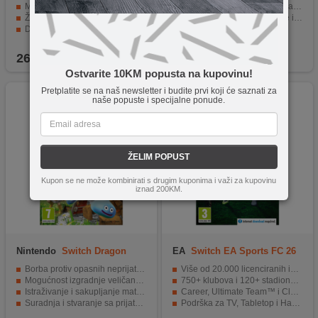
Mario Kart Live:Home Circuit Mario Set
Stalno nove i raznolike mehanike igranja kroz svaki nivo
Žanr - Avantura
Mogućnost lokalnog i online igranja
Dobna granica 6+
Žanr - Akcija / Avantura
Dobna granica 12+
269,00
KM
89,90
KM
Ostvarite 10KM popusta na kupovinu!
Pretplatite se na naš newsletter i budite prvi koji će saznati za
naše popuste i specijalne ponude.
ŽELIM POPUST
Kupon se ne može kombinirati s drugim kuponima i važi za kupovinu
iznad 200KM.
Nintendo
Switch Dragon
EA
Switch EA Sports FC 26
Quest Builders 2
Borba protiv opasnih neprijatelja
Više od 20.000 licenciranih igrača iz realnih liga
Mogućnost izgradnje veličanstvenih struktura
750+ klubova i 120+ stadiona za raznolik fudbalski doživljaj
Istraživanje i sakupljanje materijala
Career, Ultimate Team™ i Clubs modovi igre
Suradnja i stvaranje sa prijateljima na mreži
Podrška za TV, Tabletop i Handheld režime
Puštanje, plivanje i klizanje u velikom svijetu
Online multiplayer za do 22 igrača