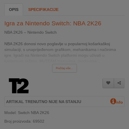
INTERNO
OPIS
SPECIFIKACIJE
Igra za Nintendo Switch: NBA 2K26
MOJ
NALOG
NBA 2K26 – Nintendo Switch
NBA 2K26 donosi novo poglavlje u popularnoj košarkaškoj
AKCIJE
simulaciji, s unaprijeđenom grafikom, mehanikama i načinima
igre. Igrači na Nintendo Switch platformi mogu uživati u
BRENDOVI
karijernom režimu, MyTEAM izazovima, modovima ...
Pročitaj više...
NOVO
U
PONUDI
KONTAKT
ARTIKAL TRENUTNO NIJE NA STANJU
nfo
KUPOVINA
Model: Switch NBA 2K26
NA
RATE
Broj proizvoda: 69502