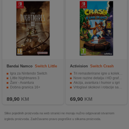
Bandai Namco
Switch Little
Activision
Switch Crash
Nightmares 3
Bandicoot N.Sane Tril
Igra za Nintendo Switch
Tri remasterirane igre u kolekciji
Little Nightmares 3
Nove razine detalja i HD grafika
Žanr - Avantura
Akcija, avantura i humor u igri
Dobna granica 16+
Vrtoglavi skokovi i rotacije sa Crashom
Sati zabave i uzbuđenja za igrače
89,90
KM
69,90
KM
Slike pojedinih proizvoda na web stranici ne moraju nužno odgovarati stvarnom
izgledu proizvoda. Zadržavamo pravo pogreške u slikama proizvoda.