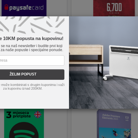
te 10KM popusta na kupovinu!
e se na naš newsletter i budite prvi koji
 za naše popuste i specijalne ponude.
is
6337180280026
Digitalis
400063335802
e 25 EUR
Apex Legends 6700 kovanica porije
EU
ŽELIM POPUST
 može kombinirati s drugim kuponima i važi
za kupovinu iznad 200KM.
KM
154,25
KM