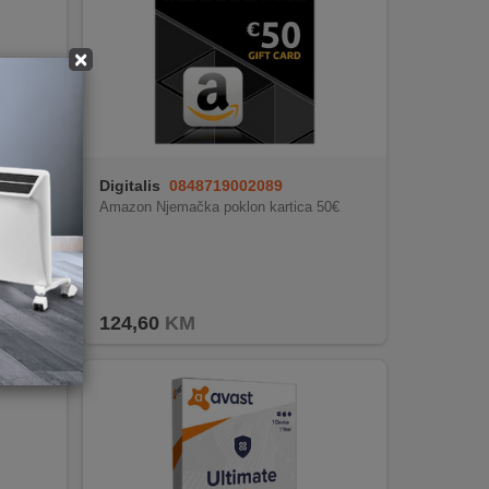
×
Digitalis
0848719002089
kla iz
Amazon Njemačka poklon kartica 50€
124,60
KM