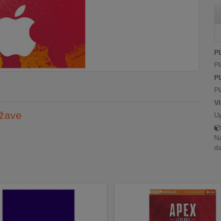
P
Pl
P
Pl
V
ržave
U
Na
da