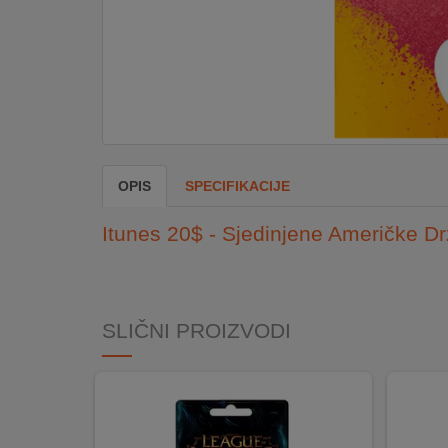
DOM
&
ALATI
ENERGIJA
OPIS
SPECIFIKACIJE
KLIMATIZACIJA
Itunes 20$ - Sjedinjene Američke D
SECURITY
SLIČNI PROIZVODI
PC
&
GAME