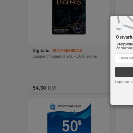
INTERNO
MOJ
NALOG
Ostvari
Pretplatit
AKCIJE
će saznati
Digitalis
4251755688210
Digital
League of Legends 20€ - EUW server
Paysaf
BRENDOVI
NOVO
U
Kupon se ne
PONUDI
54,30
KM
67,30
KONTAKT
KUPOVINA
NA
RATE