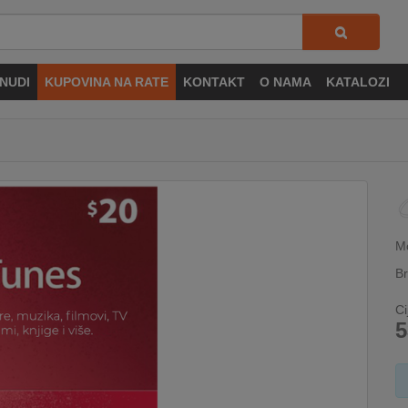
NUDI
KUPOVINA NA RATE
KONTAKT
O NAMA
KATALOZI
M
Br
Ci
5