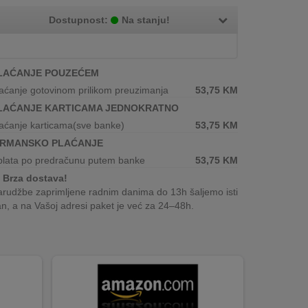
Dostupnost:
Na stanju!
LAĆANJE POUZEĆEM
aćanje gotovinom prilikom preuzimanja
53,75
KM
LAĆANJE KARTICAMA JEDNOKRATNO
aćanje karticama(sve banke)
53,75
KM
IRMANSKO PLAĆANJE
plata po predračunu putem banke
53,75
KM
Brza dostava!
rudžbe zaprimljene radnim danima do 13h šaljemo isti
n, a na Vašoj adresi paket je već za 24–48h.