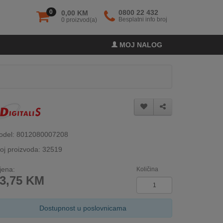
0
0800 22 432
0,00 KM
Besplatni info broj
0 proizvod(a)
MOJ NALOG
odel: 8012080007208
oj proizvoda: 32519
jena:
Količina
3,75
KM
Dostupnost u poslovnicama