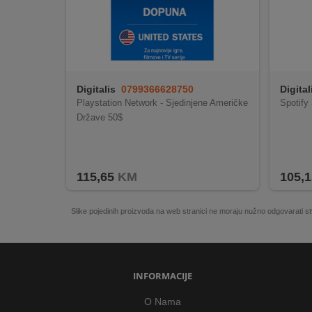
REKLAMACIJA
I
SERVIS
O
NAMA
Digitalis
0799366628750
Digital
Playstation Network - Sjedinjene Američke
Spotify
KATALOZI
Države 50$
KAKO
KUPITI?
115,65
KM
105,1
KUPOVINA
IZ
Slike pojedinih proizvoda na web stranici ne moraju nužno odgovarati
INOSTRANSTVA
OZNAKE
ENERGETSKE
UČINKOVITOSTI
INFORMACIJE
O Nama
DIGITALIS