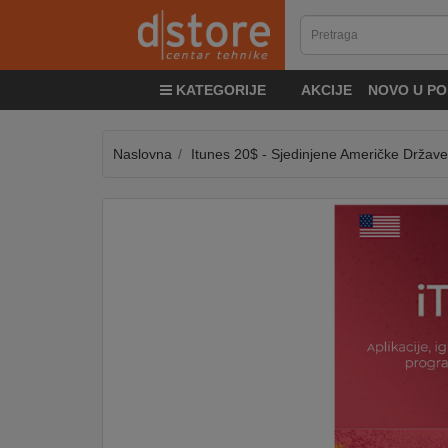
KATEGORIJE
KATEGORIJE
AKCIJE
NOVO U PO
TV
&
SAT
Naslovna
Itunes 20$ - Sjedinjene Američke Države
MOBILNI
UREĐAJI
AUDIO
KABLOVI
KUĆANSKI
APARATI