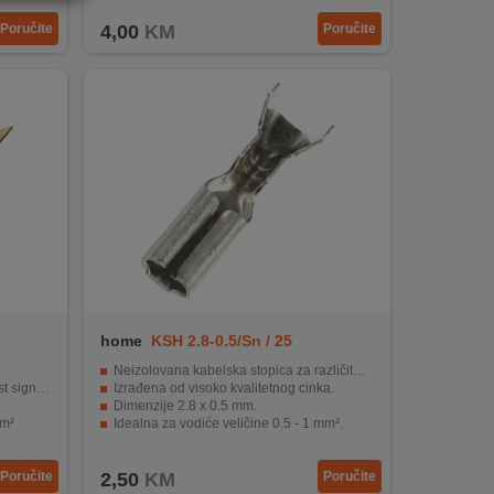
Poručite
4,00
KM
Poručite
home
KSH 2.8-0.5/Sn / 25
Neizolovana kabelska stopica za različite primjene.
signala
Izrađena od visoko kvalitetnog cinka.
Dimenzije 2.8 x 0.5 mm.
mm²
Idealna za vodiće veličine 0.5 - 1 mm².
Pakiranje od 25 komada za praktičnu upotrebu.
Poručite
2,50
KM
Poručite