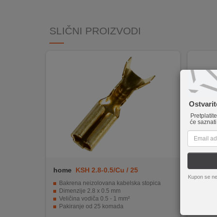
INTERNO
SLIČNI PROIZVODI
MOJ
NALOG
AKCIJE
BRENDOVI
Ostvari
Pretplatit
NOVO
će saznati
U
PONUDI
KONTAKT
home
KSH 2.8-0.5/Cu / 25
home
Kupon se ne
KUPOVINA
Bakrena neizolovana kabelska stopica
Neizo
NA
Dimenzije 2.8 x 0.5 mm
Cink m
Veličina vodiča 0.5 - 1 mm²
Dimen
RATE
Pakiranje od 25 komada
Idealn
Pouzdana veza i trajnost.
Pouzd