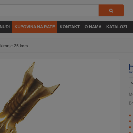
NUDI
KUPOVINA NA RATE
KONTAKT
O NAMA
KATALOZI
akiranje 25 kom.
Mo
Br