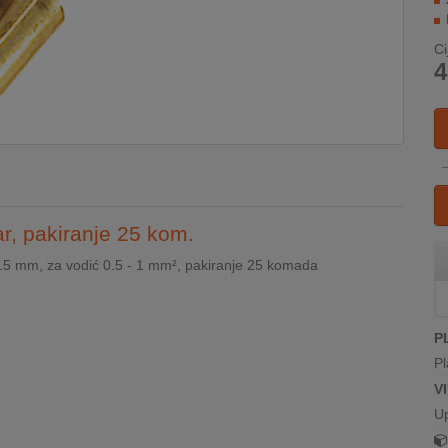
Ci
4
r, pakiranje 25 kom.
0.5 mm, za vodić 0.5 - 1 mm², pakiranje 25 komada
P
Pl
V
U