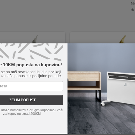
Na
da
te 10KM popusta na kupovinu!
e se na naš newsletter i budite prvi koji
 za naše popuste i specijalne ponude.
ŽELIM POPUST
KSH 4.8-0.5/Sn
home
KSD 4.8-0.5/Cu / 50
 može kombinirati s drugim kuponima i važi
lovana kabelska stopica
Neizolovana kabelska stopica
za kupovinu iznad 200KM.
aterijal za čvrsto povezivanje
Bakrena konstrukcija za pouzdano
zije 4.8 x 0.5 mm
Dimenzije 4.8 x 0.5 mm
a za vodiče od 0.5 - 1 mm²
Koristi se na vodičima promjera 0.
ana i sigurna veza žica
Pakiranje od 50 komada