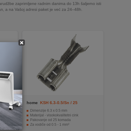
rudžbe zaprimljene radnim danima do 13h šaljemo isti
n, a na Vašoj adresi paket je već za 24–48h.
×
home
KSH 6.3-0.5/Sn / 25
Dimenzije 6.3 x 0.5 mm
st
Materijal - visokokvalitetni cink
Pakovanje od 25 komada
5 - 1 mm²
Za vodiče od 0.5 - 1 mm²
Lako montiranje i pouzdano spajanje