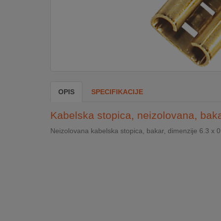
DOM
&
ALATI
ENERGIJA
OPIS
SPECIFIKACIJE
KLIMATIZACIJA
Kabelska stopica, neizolovana, baka
Neizolovana kabelska stopica, bakar, dimenzije 6.3 x 
SECURITY
PC
&
GAME