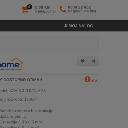
0
0800 22 432
0,00 KM
Besplatni info broj
0 proizvod(a)
MOJ NALOG
DOSTUPNO ODMAH
nfo
del: KSH 6.3-0.5/Cu / 25
oj proizvoda: 17388
Kabelska stopica bez izolacije
Bakar materijal
Dimenzije 6.3 x 0.5 mm
Za vodiće 0.5 - 1 mm²