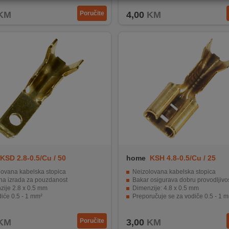
KM
Poručite
4,00
KM
KSD 2.8-0.5/Cu / 50
home
KSH 4.8-0.5/Cu / 25
lovana kabelska stopica
Neizolovana kabelska stopica
na izrada za pouzdanost
Bakar osigurava dobru provodljivost 
zije 2.8 x 0.5 mm
Dimenzije: 4.8 x 0.5 mm
iće 0.5 - 1 mm²
Preporučuje se za vodiče 0.5 - 1 
anje od 50 komada
Pakiranje od 25 komada
KM
Poručite
3,00
KM