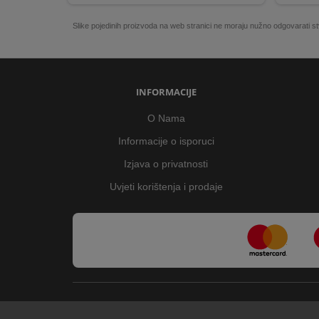
Slike pojedinih proizvoda na web stranici ne moraju nužno odgovarati
INFORMACIJE
O Nama
Informacije o isporuci
Izjava o privatnosti
Uvjeti korištenja i prodaje