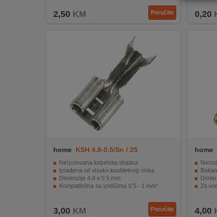
REKLAMACIJA
2,50
KM
Poručite
0,20
I
SERVIS
O
NAMA
KATALOZI
KAKO
KUPITI?
KUPOVINA
IZ
home
KSH 4.8-0.5/Sn / 25
home
INOSTRANSTVA
Neizolovana kabelska stopica
Neizo
Izrađena od visoko kvalitetnog cinka
Bakar
OZNAKE
Dimenzije 4.8 x 0.5 mm
Dimen
ENERGETSKE
Kompatibilna sa vodičima 0.5 - 1 mm²
Za vod
UČINKOVITOSTI
Pakovanje od 25 komada
Pakir
3,00
KM
Poručite
4,00
DIGITALIS