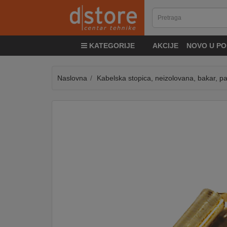
KATEGORIJE
KATEGORIJE
AKCIJE
NOVO U PO
TV
&
SAT
Naslovna
Kabelska stopica, neizolovana, bakar, p
MOBILNI
UREĐAJI
AUDIO
KABLOVI
KUĆANSKI
APARATI