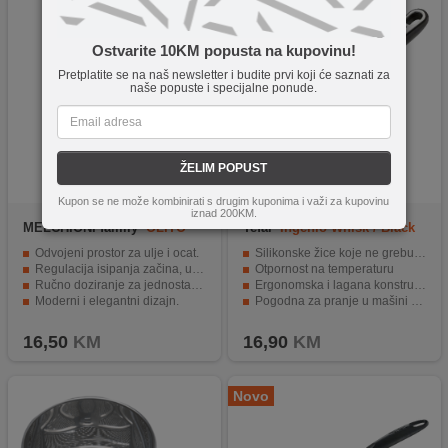
Ostvarite 10KM popusta na kupovinu!
Pretplatite se na naš newsletter i budite prvi koji će saznati za
naše popuste i specijalne ponude.
ŽELIM POPUST
Kupon se ne može kombinirati s drugim kuponima i važi za kupovinu
iznad 200KM.
MELCHIONI family
OLITO
Tefal
Ingenio Whisk / Black
& Red
Odvojeni prostor za ulje i ocat.
Silikonske žice koje ne grebu neprianjajuće površine
Regulacija isipanja začina, ulja, octa.
Otpornost na temperaturu
Ručno doziranje za jednostavnu uporabu.
Ergonomska i lagana konstrukcija
Moderni i elegantni dizajn.
Pogodna za pranje u mašini za suđe
Idealno za pripremu salata.
Bez BPA i ftalata za sigurnu upotrebu s hranom
16,50
KM
16,90
KM
Novo