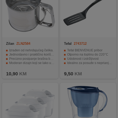
Zilan
ZLN2584
Tefal
2743712
Izrađen od nehrđajućeg čelika.
Tefal BIENVENUE pribor
Jednostavno i praktično korištenje.
Otporno na toplinu do 220°C
Precizno posipanje brašna bez nereda.
Udobnost i izdržljivost
Moderan dizajn koji se lako uklopi.
Idealno za posuđe s neprianjajućim premazom
Dugotrajnost i izdržljivost proizvoda.
Može se prati u perilici posuđa
10,90
KM
9,50
KM