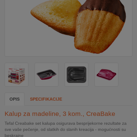
DOM
&
ALATI
ENERGIJA
KLIMATIZACIJA
SECURITY
OPIS
SPECIFIKACIJE
PC
Kalup za madeline, 3 kom., CreaBake
&
GAME
Tefal Creabake set kalupa osigurava besprijekorne rezultate za
sve vaše pečenje, od slatkih do slanih kreacija - mogućnosti su
beskrajne