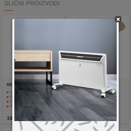
SLIČNI PROIZVODI
×
MELCHIONI
NN
OKL006/BK
family
CORALLO
Oklagija l=300mm, fi 43mm
Odvojen prostor za sol i papar.
Regulacija isipanja začina.
Ergonomska ručka za jednostavno držanje.
Atraktivan dizajn koji se lako uklapa.
Dimenzije 7.2 x 16 x 10cm.
16,50
KM
1,65
KM