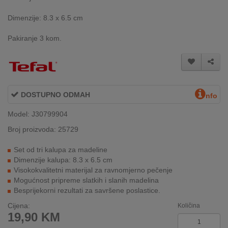
INTERNO
Dimenzije: 8.3 x 6.5 cm
Pakiranje 3 kom.
MOJ
NALOG
AKCIJE
DOSTUPNO ODMAH
nfo
BRENDOVI
Model: J30799904
NOVO
Broj proizvoda: 25729
U
PONUDI
Set od tri kalupa za madeline
Dimenzije kalupa: 8.3 x 6.5 cm
KONTAKT
Visokokvalitetni materijal za ravnomjerno pečenje
Mogućnost pripreme slatkih i slanih madelina
KUPOVINA
Besprijekorni rezultati za savršene poslastice.
NA
Cijena:
Količina
RATE
19,90
KM