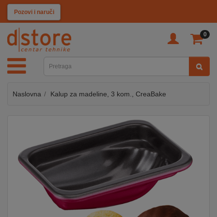
KATEGORIJE
Pozovi i naruči
0
TV
&
SAT
Naslovna
Kalup za madeline, 3 kom., CreaBake
MOBILNI
UREĐAJI
AUDIO
KABLOVI
KUĆANSKI
APARATI