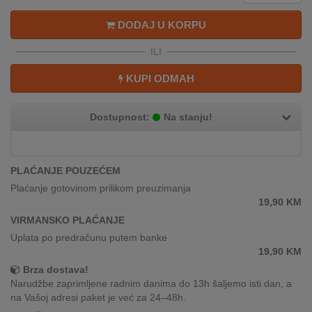
REKLAMACIJA
I
DODAJ U KORPU
SERVIS
ILI
O
KUPI ODMAH
NAMA
KATALOZI
Dostupnost:
Na stanju!
KAKO
KUPITI?
PLAĆANJE POUZEĆEM
KUPOVINA
Plaćanje gotovinom prilikom preuzimanja
IZ
19,90
KM
INOSTRANSTVA
VIRMANSKO PLAĆANJE
Uplata po predračunu putem banke
OZNAKE
19,90
KM
ENERGETSKE
Brza dostava!
UČINKOVITOSTI
Narudžbe zaprimljene radnim danima do 13h šaljemo isti dan, a
na Vašoj adresi paket je već za 24–48h.
DIGITALIS