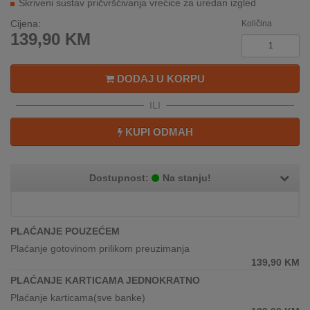
Skriveni sustav pričvršćivanja vrećice za uredan izgled
REKLAMACIJA
I
Cijena:
Količina
SERVIS
139,90
KM
O
DODAJ U KORPU
NAMA
ILI
KATALOZI
KUPI ODMAH
KAKO
KUPITI?
Dostupnost:
Na stanju!
KUPOVINA
IZ
INOSTRANSTVA
PLAĆANJE POUZEĆEM
OZNAKE
Plaćanje gotovinom prilikom preuzimanja
ENERGETSKE
139,90
KM
UČINKOVITOSTI
PLAĆANJE KARTICAMA JEDNOKRATNO
Plaćanje karticama(sve banke)
DIGITALIS