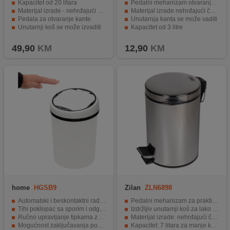
Kapacitet od 20 litara
Pedalni mehanizam otvaranja koša
Materijal izrade - nehrđajući čelik
Materijal izrade nehrđajući čelik
Pedala za otvaranje kante
Unutarnja kanta se može vaditi
Unutarnji koš se može izvaditi
Kapacitet od 3 litre
Pogodan za sve prostorije u domu
Lako se čisti i održava higijena
49,90
KM
12,90
KM
home
HGSB9
Zilan
ZLN6898
Automatski i beskontaktni rad za vrhunsku higijenu
Pedalni mehanizam za praktično otvaranje
Tihi poklopac sa sporim i odgođenim zatvaranjem
Izdržljiv unutarnji koš za lako čišćenje
Ručno upravljanje tipkama za otvaranje i zatvaranje
Materijal izrade: nehrđajući čelik
Mogućnost zaključavanja poklopca u otvorenom položaju do 5 minuta
Kapacitet: 7 litara za manje količine otpada