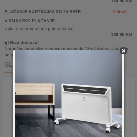
139,90
KM
PLAĆANJE KARTICAMA DO 24 RATE
Vidi više...
VIRMANSKO PLAĆANJE
Uplata po predračunu putem banke
139,90
KM
Brza dostava!
Narudžbe zaprimljene radnim danima do 13h šaljemo isti dan, a
×
na Vašoj adresi paket je već za 24–48h.
SLIČNI PROIZVODI