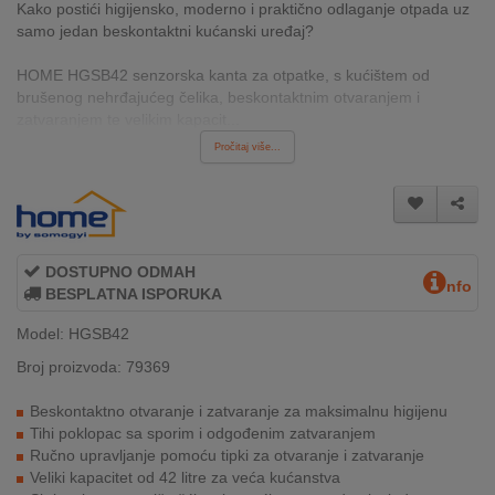
Kako postići higijensko, moderno i praktično odlaganje otpada uz
INTERNO
samo jedan beskontaktni kućanski uređaj?
HOME HGSB42 senzorska kanta za otpatke, s kućištem od
MOJ
brušenog nehrđajućeg čelika, beskontaktnim otvaranjem i
NALOG
zatvaranjem te velikim kapacit...
Pročitaj više...
AKCIJE
BRENDOVI
NOVO
DOSTUPNO ODMAH
nfo
U
BESPLATNA ISPORUKA
PONUDI
Model: HGSB42
KONTAKT
Broj proizvoda: 79369
Beskontaktno otvaranje i zatvaranje za maksimalnu higijenu
KUPOVINA
Tihi poklopac sa sporim i odgođenim zatvaranjem
NA
Ručno upravljanje pomoću tipki za otvaranje i zatvaranje
RATE
Veliki kapacitet od 42 litre za veća kućanstva