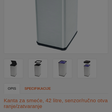
DOM
&
ALATI
ENERGIJA
KLIMATIZACIJA
SECURITY
OPIS
SPECIFIKACIJE
PC
&
Kanta za smeće, 42 litre, senzor/ručno otva
GAME
ranje/zatvaranje