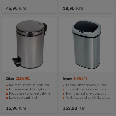
Gornji senzor koji sprječava slučajno otvaranje
Elegantan i modern dizajn.
45,90
KM
18,90
KM
Zilan
ZLN6881
home
HGSB48
Kanta za smeće sa pedalom
Beskontaktno otvaranje i zatvaranje za veću higijenu
Može se koristiti bilo gdje u domu
Tihi poklopac sa sporim zatvaranjem nakon približno 5 sekundi
Pogodna za vlažne prostorije
Ručno upravljanje pomoću tipki za otvaranje i zatvaranje
Lako se prazni i čisti
Veliki kapacitet od 48 litara u praktičnom ovalnom obliku
Nehrđajući čelik
Skriveni okvir za pričvršćivanje vrećice za uredan izgled
15,90
KM
159,90
KM