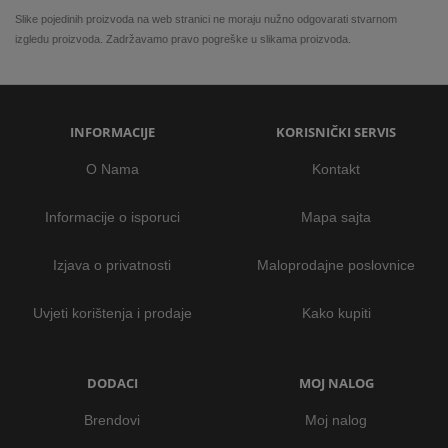
Slike pojedinih proizvoda na web stranici ne moraju nužno odgovarati stvarnom
izgledu proizvoda. Zadržavamo pravo pogreške u slikama proizvoda.
INFORMACIJE
KORISNIČKI SERVIS
O Nama
Kontakt
Informacije o isporuci
Mapa sajta
Izjava o privatnosti
Maloprodajne poslovnice
Uvjeti korištenja i prodaje
Kako kupiti
DODACI
MOJ NALOG
Brendovi
Moj nalog