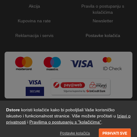
Akcija
Pravila o postupanju s
kolačićima
Kupovina na rate
Newsletter
Reklamacija i servis
Postavke kolačića
Dstore
koristi kolačiće kako bi poboljšali Vaše korisničko
iskustvo i funkcionalnost stranice. Više možete pročitati u
Izjavi o
privatnosti
i
Pravilima o postupanju s "kolačićima"
.
Dstore - Centar tehnike © 2026 by Digitalis d.o.o
Postavke kolačića
PRIHVATI SVE