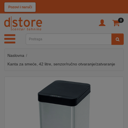
KATEGORIJE
Pozovi i naruči
0
TV
&
SAT
Naslovna
MOBILNI
UREĐAJI
Kanta za smeće, 42 litre, senzor/ručno otvaranje/zatvaranje
AUDIO
KABLOVI
KUĆANSKI
APARATI