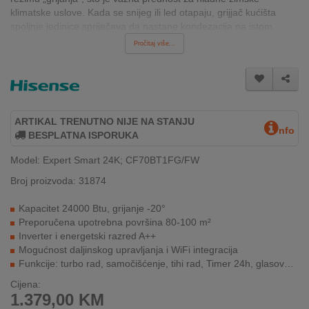
INTERNO
klimatske uslove. Kada se snijeg ili led otapaju, grijjač kućišta
spoljnje jedinice spriječava da nastane kondezacija na istom...
Pročitaj više...
MOJ
NALOG
AKCIJE
ARTIKAL TRENUTNO NIJE NA STANJU
nfo
BESPLATNA ISPORUKA
BRENDOVI
Model: Expert Smart 24K; CF70BT1FG/FW
NOVO
Broj proizvoda: 31874
U
PONUDI
Kapacitet 24000 Btu, grijanje -20°
Preporučena upotrebna površina 80-100 m²
KONTAKT
Inverter i energetski razred A++
Mogućnost daljinskog upravljanja i WiFi integracija
KUPOVINA
Funkcije: turbo rad, samočišćenje, tihi rad, Timer 24h, glasovno upravljanje
NA
Cijena:
RATE
1.379,00
KM