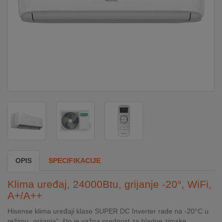
DOM
&
ALATI
ENERGIJA
KLIMATIZACIJA
SECURITY
OPIS
SPECIFIKACIJE
PC
Klima uređaj, 24000Btu, grijanje -20°, WiFi,
&
A+/A++
GAME
Hisense klima uređaji klase SUPER DC Inverter rade na -20°C u
režimu „grijanja“, što je važna prednost za hladne zimske