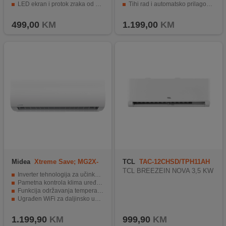
LED ekran i protok zraka od 600 m³/h
Tihi rad i automatsko prilagođavanje ambijentu
Energetska klasa A za ekonomičan rad
Samočisteća funkcija i pametni podsjetnici za održavanje
499,00
KM
1.199,00
KM
Midea
Xtreme Save; MG2X-
TCL
TAC-12CHSD/TPH11AH
12-SP
TCL BREEZEIN NOVA 3,5 KW
Inverter tehnologija za učinkovitu potrošnju energije
Pametna kontrola klima uređaja
Funkcija održavanja temperature
Ugrađen WiFi za daljinsko upravljanje putem aplikacije
Rashladni plin R32 za ekološku prihvatljivost
1.199,90
KM
999,90
KM