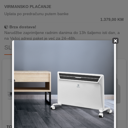
VIRMANSKO PLAĆANJE
Uplata po predračunu putem banke
1.379,00
KM
Brza dostava!
Narudžbe zaprimljene radnim danima do 13h šaljemo isti dan, a
na Vašoj adresi paket je već za 24–48h.
×
SLIČNI PROIZVODI
TCL
TAC-12CHSD/FCI
LG
N00034369