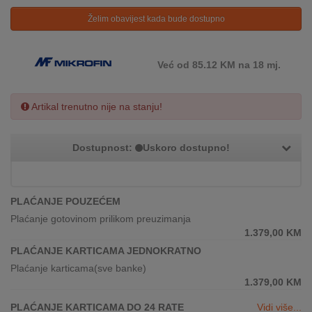
REKLAMACIJA
Želim obavijest kada bude dostupno
I
SERVIS
Već od 85.12 KM na 18 mj.
O
NAMA
Artikal trenutno nije na stanju!
KATALOZI
KAKO
Dostupnost:
Uskoro dostupno!
KUPITI?
KUPOVINA
PLAĆANJE POUZEĆEM
IZ
INOSTRANSTVA
Plaćanje gotovinom prilikom preuzimanja
1.379,00
KM
OZNAKE
PLAĆANJE KARTICAMA JEDNOKRATNO
ENERGETSKE
Plaćanje karticama(sve banke)
UČINKOVITOSTI
1.379,00
KM
DIGITALIS
PLAĆANJE KARTICAMA DO 24 RATE
Vidi više...