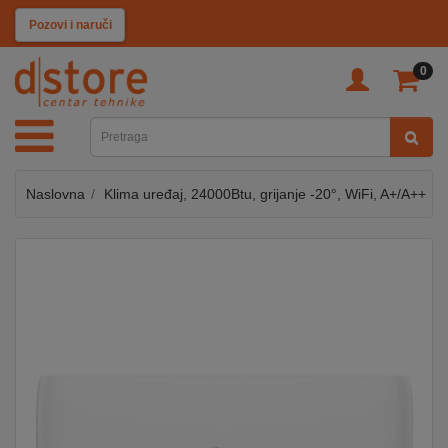
KATEGORIJE
Pozovi i naruči
0
TV
&
SAT
Naslovna
Klima uređaj, 24000Btu, grijanje -20°, WiFi, A+/A++
MOBILNI
UREĐAJI
AUDIO
KABLOVI
KUĆANSKI
APARATI