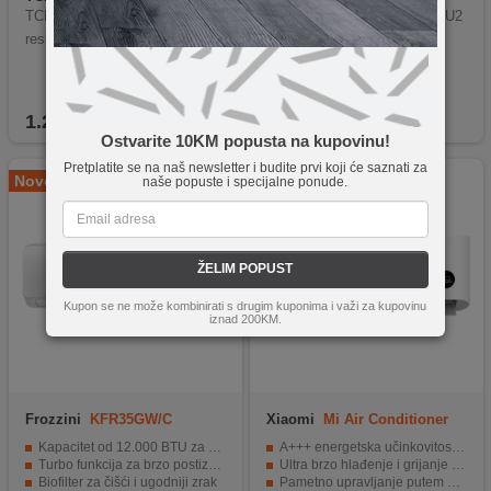
TCL Klima TAC-12CHSD/FCI F
LG vanjska jedinica S24EC.U2
resh
4S
1.249,90
KM
1.543,70
KM
Ostvarite 10KM popusta na kupovinu!
Pretplatite se na naš newsletter i budite prvi koji će saznati za
Novo
naše popuste i specijalne ponude.
ŽELIM POPUST
Kupon se ne može kombinirati s drugim kuponima i važi za kupovinu
iznad 200KM.
Frozzini
KFR35GW/C
Xiaomi
Mi Air Conditioner
Pro Eco 3.5 kW
Kapacitet od 12.000 BTU za učinkovito hlađenje i grijanje
A+++ energetska učinkovitost za maksimalnu uštedu energije
Turbo funkcija za brzo postizanje željene temperature
Ultra brzo hlađenje i grijanje u samo nekoliko sekundi
Biofilter za čišći i ugodniji zrak
Pametno upravljanje putem Xiaomi Home aplikacije