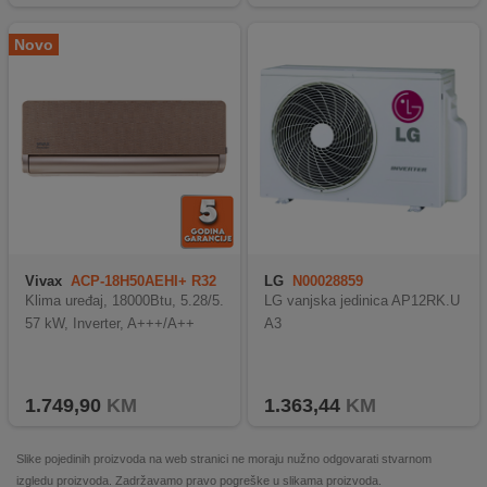
Novo
Vivax
ACP-18H50AEHI+ R32
LG
N00028859
Gold
Klima uređaj, 18000Btu, 5.28/5.
LG vanjska jedinica AP12RK.U
57 kW, Inverter, A+++/A++
A3
1.749,90
KM
1.363,44
KM
Slike pojedinih proizvoda na web stranici ne moraju nužno odgovarati stvarnom
izgledu proizvoda. Zadržavamo pravo pogreške u slikama proizvoda.