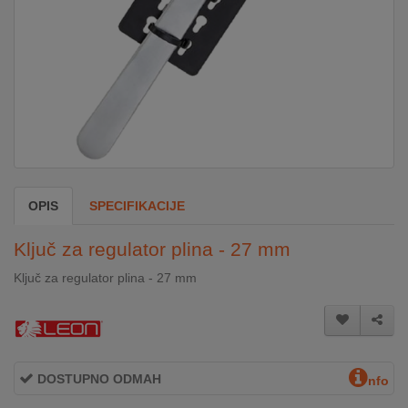
DOM
&
ALATI
ENERGIJA
OPIS
SPECIFIKACIJE
KLIMATIZACIJA
Ključ za regulator plina - 27 mm
SECURITY
Ključ za regulator plina - 27 mm
PC
&
GAME
DOSTUPNO ODMAH
nfo