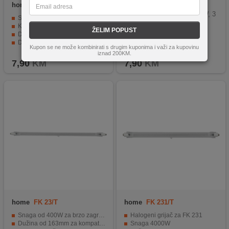
home
FKT 22CM
home
FK 272/T
FK 272 Grijac, kvarc, 650 W, 3
Snaga od 400W za brzo zagrijavanje.
5 cm, IPX4
Kompatibilan s modelima FK 5/FK 16.
ŽELIM POPUST
Dugotrajni i pouzdani materijali.
Dužina od 220mm za razne vrste grijalica.
Kupon se ne može kombinirati s drugim kuponima i važi za kupovinu
Kompaktna veličina za jednostavnu montažu.
iznad 200KM.
7,90
KM
7,90
KM
home
FK 23/T
home
FK 231/T
Snaga od 400W za brzo zagrijavanje
Halogeni grijač za FK 231
Dužina od 163mm za kompatibilnost s FK 23 grijalicom
Snaga 4000W