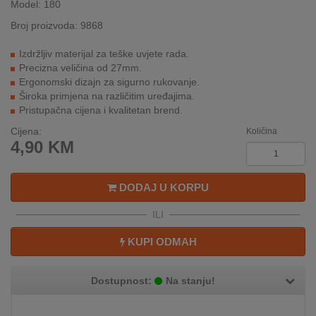
Model: 180
INTERNO
Broj proizvoda: 9868
Izdržljiv materijal za teške uvjete rada.
MOJ
Precizna veličina od 27mm.
NALOG
Ergonomski dizajn za sigurno rukovanje.
Široka primjena na različitim uređajima.
AKCIJE
Pristupačna cijena i kvalitetan brend.
Cijena:
Količina
BRENDOVI
4,90
KM
NOVO
U
DODAJ U KORPU
PONUDI
ILI
KONTAKT
KUPI ODMAH
KUPOVINA
NA
Dostupnost:
Na stanju!
RATE