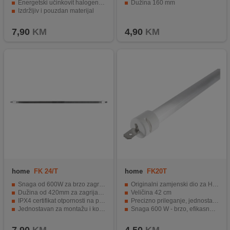
Energetski učinkovit halogeni grijač
Dužina 160 mm
Izdržljiv i pouzdan materijal
Jednostavna i brza zamjena starih grijača.
7,90
KM
4,90
KM
home
FK 24/T
home
FK20T
Snaga od 600W za brzo zagrijavanje prostorije
Originalni zamjenski dio za HOME FK20 radijator
Dužina od 420mm za zagrijavanje većih prostorija
Veličina 42 cm
IPX4 certifikat otpornosti na prskanje vodom
Precizno prileganje, jednostavna instalacija
Jednostavan za montažu i korištenje
Snaga 600 W - brzo, efikasno oslobađanje topline
Energetski učinkovit za uštedu na računu
Isplativo rješenje - nema potrebe za kupovinom novog uređaja