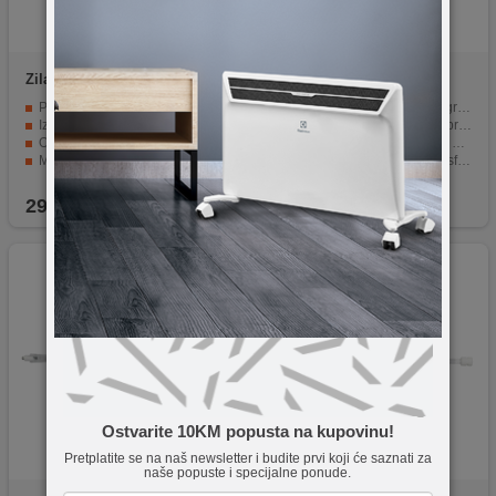
Zilan
ZLN4924
home
FKT 42CM
Podesivost po visini do 150 cm.
Snaga od 600W za brzo zagrijavanje.
Izrađeno od kvalitetnog aluminijuma.
Dužina od 420mm za veće prostorije.
Otporno na koroziju i vremenske uvjete.
Lako se montira na grijalice FK 2/FK 22.
Mogućnost korištenja u zatvorenom i otvorenom prostoru.
Tih rad za neometanu atmosferu.
Elegantan izgled koji se lako uklopi.
Trajni halogeni elementi za dugotrajnu upotrebu.
29,90
KM
7,90
KM
Ostvarite 10KM popusta na kupovinu!
Pretplatite se na naš newsletter i budite prvi koji će saznati za
naše popuste i specijalne ponude.