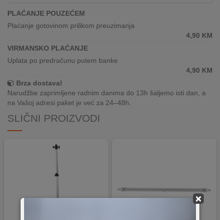
REKLAMACIJA
PLAĆANJE POUZEĆEM
I
SERVIS
Plaćanje gotovinom prilikom preuzimanja
4,90
KM
O
VIRMANSKO PLAĆANJE
NAMA
Uplata po predračunu putem banke
4,90
KM
KATALOZI
Brza dostava!
Narudžbe zaprimljene radnim danima do 13h šaljemo isti dan, a
KAKO
na Vašoj adresi paket je već za 24–48h.
KUPITI?
SLIČNI PROIZVODI
KUPOVINA
IZ
INOSTRANSTVA
OZNAKE
ENERGETSKE
UČINKOVITOSTI
×
DIGITALIS