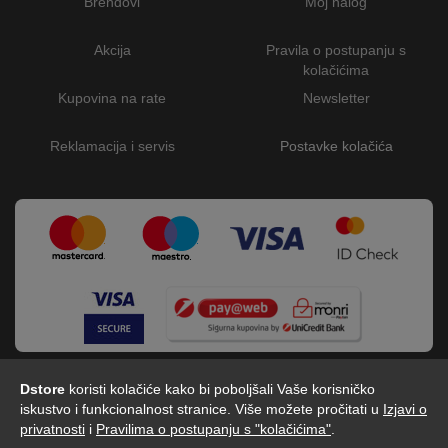
Brendovi
Moj nalog
Akcija
Pravila o postupanju s
kolačićima
Kupovina na rate
Newsletter
Reklamacija i servis
Postavke kolačića
Dstore
koristi kolačiće kako bi poboljšali Vaše korisničko
iskustvo i funkcionalnost stranice. Više možete pročitati u
Izjavi o
privatnosti
i
Pravilima o postupanju s "kolačićima"
.