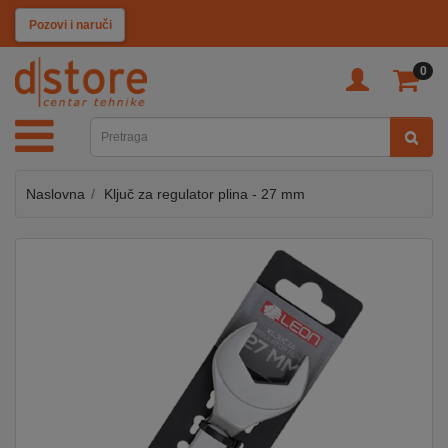
KATEGORIJE
Pozovi i naruči
0
TV
&
SAT
Naslovna
Ključ za regulator plina - 27 mm
MOBILNI
UREĐAJI
AUDIO
KABLOVI
KUĆANSKI
APARATI