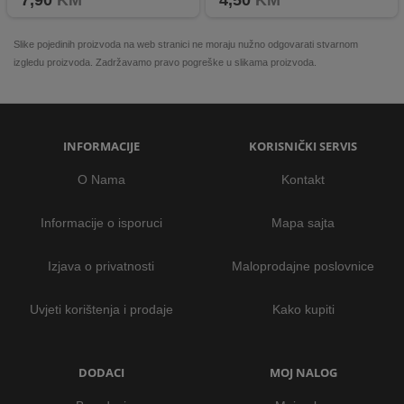
7,90
KM
4,50
KM
Slike pojedinih proizvoda na web stranici ne moraju nužno odgovarati stvarnom
izgledu proizvoda. Zadržavamo pravo pogreške u slikama proizvoda.
INFORMACIJE
KORISNIČKI SERVIS
O Nama
Kontakt
Informacije o isporuci
Mapa sajta
Izjava o privatnosti
Maloprodajne poslovnice
Uvjeti korištenja i prodaje
Kako kupiti
DODACI
MOJ NALOG