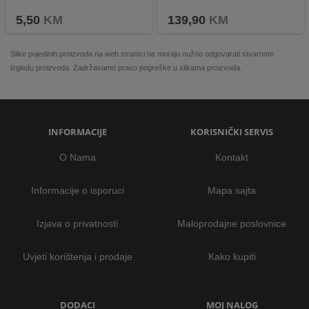
Moderan dizajn, vrhunska izrada i iznimna praktičnost
5,50
KM
139,90
KM
Slike pojedinih proizvoda na web stranici ne moraju nužno odgovarati stvarnom
izgledu proizvoda. Zadržavamo pravo pogreške u slikama proizvoda.
INFORMACIJE
KORISNIČKI SERVIS
O Nama
Kontakt
Informacije o isporuci
Mapa sajta
Izjava o privatnosti
Maloprodajne poslovnice
Uvjeti korištenja i prodaje
Kako kupiti
DODACI
MOJ NALOG