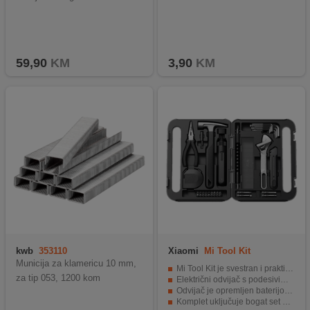
59,90
KM
3,90
KM
kwb
353110
Xiaomi
Mi Tool Kit
Municija za klamericu 10 mm,
Mi Tool Kit je svestran i praktičan set alata
za tip 053, 1200 kom
Električni odvijač s podesivim okretnim momentom, LED svjetlom
Odvijač je opremljen baterijom kapaciteta 2000 mAh
Komplet uključuje bogat set bitova