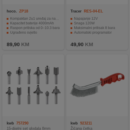
hoco.
ZP18
Tracer
RES-04-EL
Kompaktan 2u1 uređaj za napuhavanje guma i lopti
Napajanje 12V
Kapacitet baterije 4000mAh
Snaga 120W
Raspon pritiska od 0–10.3 bara
Maksimalni pritisak 8 bara
Ugrađeno svjetlo
Automatski programator
LED zaslon
LED lampa
89,90
KM
49,90
KM
kwb
757290
kwb
923211
15-dijelni set glodala 8mm
Žičana četka