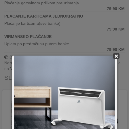
Plaćanje gotovinom prilikom preuzimanja
79,90
KM
PLAĆANJE KARTICAMA JEDNOKRATNO
Plaćanje karticama(sve banke)
79,90
KM
VIRMANSKO PLAĆANJE
Uplata po predračunu putem banke
79,90
KM
×
Brza dostava!
Narudžbe zaprimljene radnim danima do 13h šaljemo isti dan, a
na Vašoj adresi paket je već za 24–48h.
SLIČNI PROIZVODI