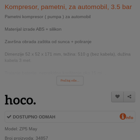
INTERNO
Kompresor, pametni, za automobil, 3.5 bar
Pametni kompresor ( pumpa ) za automobil
MOJ
Materijal izrade ABS + silikon
NALOG
Završna obrada zaštita od sunca + poliranje
AKCIJE
Dimenzije 52 x 52 x 171 mm, težina: 510 g (bez kabela), dužina
kabela 3 met.
BRENDOVI
Trajanje baterije: neprekidno korištenje oko 15 mi...
NOVO
Pročitaj više...
U
PONUDI
KONTAKT
KUPOVINA
DOSTUPNO ODMAH
nfo
NA
Model: ZP5 May
RATE
Broj proizvoda: 34857