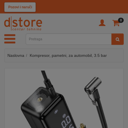
KATEGORIJE
Pozovi i naruči
0
TV
&
SAT
Naslovna
Kompresor, pametni, za automobil, 3.5 bar
MOBILNI
UREĐAJI
AUDIO
KABLOVI
KUĆANSKI
APARATI