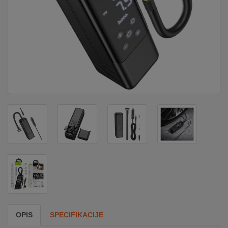
DOM
&
ALATI
ENERGIJA
KLIMATIZACIJA
SECURITY
PC
&
GAME
OPIS
SPECIFIKACIJE