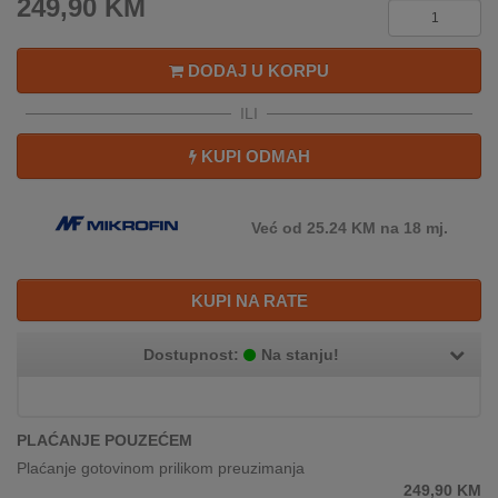
249,90
KM
REKLAMACIJA
I
SERVIS
DODAJ U KORPU
O
ILI
NAMA
KUPI ODMAH
KATALOZI
KAKO
Već od 25.24 KM na 18 mj.
KUPITI?
KUPI NA RATE
KUPOVINA
IZ
INOSTRANSTVA
Dostupnost:
Na stanju!
OZNAKE
ENERGETSKE
UČINKOVITOSTI
PLAĆANJE POUZEĆEM
Plaćanje gotovinom prilikom preuzimanja
DIGITALIS
249,90
KM