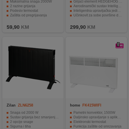
Maksimalna snaga 2000W
Grijaći element HEDGEHOG za brže postizanje radne temperature
2 razine grijanja
Aerodinamički sustav Intelligent Air Dynamic
Podesiv termostat
Inteligentna upravljačka jedinica s LED display-om
Zaštita od pregrijavanja
Učinkovit za sobe površine do 28 m²
Zaštita od prevrtanja
Upravljanje putem mobilne aplikacije putem Wi-Fi-ja
59,90
KM
299,90
KM
Zilan
ZLN6258
home
FK415WIFI
Snaga od 2000 W
Pametni konvektor, 1500W
Sustav grijanja bez smanjenja kisika
Daljinsko upravljanje s aplikacijom putem WiFi veze
2 opcije snage
Elektronski termostat
Sigurna i tiha
Funkcija zaštite od smrzavanja