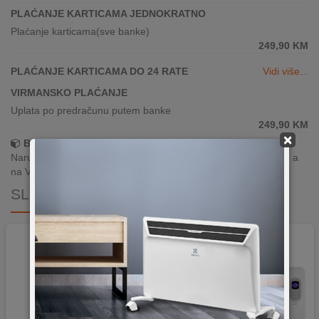
PLAĆANJE KARTICAMA JEDNOKRATNO
Plaćanje karticama(sve banke)
249,90
KM
PLAĆANJE KARTICAMA DO 24 RATE
Vidi više...
VIRMANSKO PLAĆANJE
Uplata po predračunu putem banke
249,90
KM
×
Brza dostava!
Narudžbe zaprimljene radnim danima do 13h šaljemo isti dan, a
na Vašoj adresi paket je već za 24–48h.
SLIČNI PROIZVODI