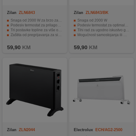
Zilan
ZLN6843
Zilan
ZLN6843/BK
Snaga od 2000 W za brzo zagrijavanje
Snaga od 2000 W
Podesiv termostat za prilagođavanje temperature
Podesiv termostat za optimalnu temperaturu
Tri postavke topline za više opcija grijanja
Tihi rad za ugodno iskustvo grijanja
Zaštita od pregrijavanja za sigurnost korištenja
Mogućnost samostojanja ili montaže na zid
Samostojeća ili montaža na zid za fleksibilnost postavljanja.
Zaštita od pregrijavanja za sigurnost korisnika.
59,90
KM
59,90
KM
Zilan
ZLN2044
Electrolux
ECH/AG2-2500
3BE EEC