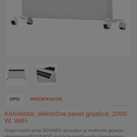
DOM
&
ALATI
ENERGIJA
KLIMATIZACIJA
SECURITY
OPIS
SPECIFIKACIJE
PC
Konvektor, električna panel grijalica, 2000
&
W, WiFi
GAME
Grijaći modul serije ECH/AG2 opremljen je modernim grijaćim
elementom HEDGEHOG, koji brže postiže radnu temperaturu