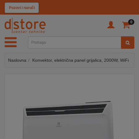
KATEGORIJE
Pozovi i naruči
0
TV
&
SAT
Naslovna
Konvektor, električna panel grijalica, 2000W, WiFi
MOBILNI
UREĐAJI
AUDIO
KABLOVI
KUĆANSKI
APARATI