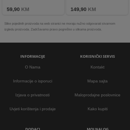
Lagan i dekorativan dizajn
IPX4 stupanj zaštite
59,90
KM
149,90
KM
Slike pojedinih proizvoda na web stranici ne moraju nužno odgovarati stvarnom
izgledu proizvoda. Zadržavamo pravo pogreške u slikama proizvoda.
INFORMACIJE
KORISNIČKI SERVIS
O Nama
Kontakt
Informacije o isporuci
Mapa sajta
Izjava o privatnosti
Maloprodajne poslovnice
Uvjeti korištenja i prodaje
Kako kupiti
DODACI
MOJ NALOG