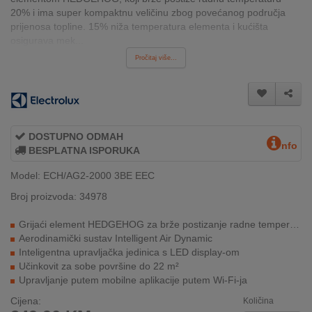
INTERNO
20% i ima super kompaktnu veličinu zbog povećanog područja
prijenosa topline. 15% niža temperatura elementa i kućišta
osigurava mek...
Pročitaj više...
MOJ
NALOG
AKCIJE
DOSTUPNO ODMAH
BRENDOVI
nfo
BESPLATNA ISPORUKA
NOVO
Model: ECH/AG2-2000 3BE EEC
U
Broj proizvoda: 34978
PONUDI
Grijaći element HEDGEHOG za brže postizanje radne temperature
KONTAKT
Aerodinamički sustav Intelligent Air Dynamic
Inteligentna upravljačka jedinica s LED display-om
KUPOVINA
Učinkovit za sobe površine do 22 m²
NA
Upravljanje putem mobilne aplikacije putem Wi-Fi-ja
RATE
Cijena:
Količina