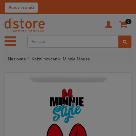
KATEGORIJE
Pozovi i naruči
0
TV
&
SAT
Naslovna
Kožni novčanik, Minnie Mouse
MOBILNI
UREĐAJI
AUDIO
KABLOVI
KUĆANSKI
APARATI