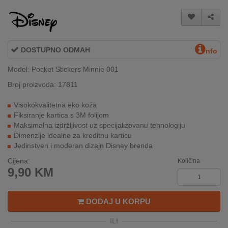
INTERNO
MOJ
DOSTUPNO ODMAH
nfo
NALOG
Model: Pocket Stickers Minnie 001
AKCIJE
Broj proizvoda: 17811
BRENDOVI
Visokokvalitetna eko koža
Fiksiranje kartica s 3M folijom
NOVO
Maksimalna izdržljivost uz specijalizovanu tehnologiju
U
Dimenzije idealne za kreditnu karticu
PONUDI
Jedinstven i moderan dizajn Disney brenda
Cijena:
Količina
KONTAKT
9,90
KM
KUPOVINA
NA
DODAJ U KORPU
RATE
ILI