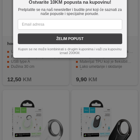
Ostvarite 10KM popusta na kupovinu!
Pretplatite se na naš newsletter i budite prvi koji će saznati za
naše popuste i specijalne ponude.
ŽELIM POPUST
hoco.
UA30 USB
hoco.
TPU case for iP16
Plus
Kupon se ne može kombinirati s drugim kuponima i važi za kupovinu
Upaljač za cigarete sa USB kabelom
Hoco Light serija maskica za iPhone 16 Plus
iznad 200KM.
Povezivanjem punjača ili prijenosne baterije možete zapaliti cigaretu
Transparent - prozirna
USB type A
Materijal TPU koji je fleksibilan i elastičan
Dužina 30 cm
Lako umetanje i skidanje
Čvrsto pristaje na pametni telefon
12,50
KM
9,90
KM