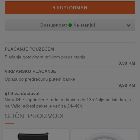
REKLAMACIJA
KUPI ODMAH
I
SERVIS
Dostupnost:
Na stanju!
O
NAMA
PLAĆANJE POUZEĆEM
KATALOZI
Plaćanje gotovinom prilikom preuzimanja
9,90
KM
KAKO
KUPITI?
VIRMANSKO PLAĆANJE
Uplata po predračunu putem banke
KUPOVINA
9,90
KM
IZ
Brza dostava!
INOSTRANSTVA
Narudžbe zaprimljene radnim danima do 13h šaljemo isti dan, a
na Vašoj adresi paket je već za 24–48h.
OZNAKE
SLIČNI PROIZVODI
ENERGETSKE
UČINKOVITOSTI
DIGITALIS