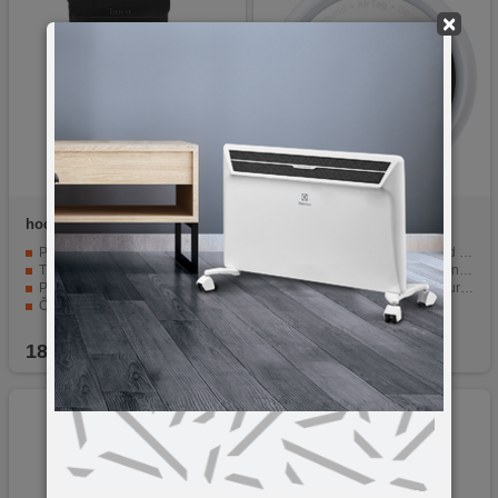
×
hoco.
HX50
Apple
AirTag MX532
Pouzdana vodootporna maska ​​za telefon
Praćenje stvari pomoću Find My aplikacije.
Trajnost i zaštita
Jednostavno pričvršćivanje na predmete.
Praktičnost i udobnost
Mogućnost praćenja Apple uređaja i prijatelja.
Četverostruki patentni zatvarač + dvostruki čičak
Kompaktan i lagan dizajn.
Praktični remen oko vrata
Izdržljivost i dugotrajnost materijala.
18,90
KM
99,90
KM