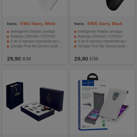
hoco.
E98A Starry, White
hoco.
E98A Starry, Black
Inteligentni lokator uređaja
Inteligentni lokator uređaja
Baterija 230mAh / CR2032
Baterija 230mAh / CR2032
6 do 8 mjeseci neprekidnog rada
6 do 8 mjeseci neprekidnog rada
Google Find My Device podrška
Google Find My Device podrška
Jednostavan je za korištenje, izdržljiv, lagan
Jednostavan je za korištenje, izdržljiv, lagan
29,90
KM
29,90
KM