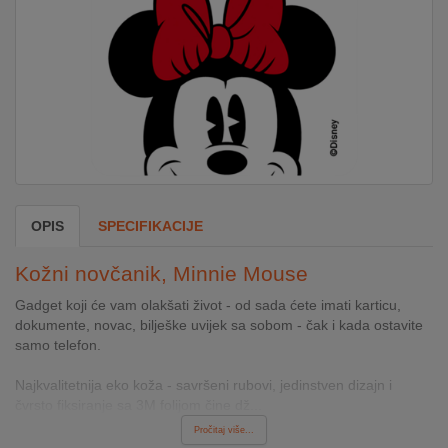
DOM
&
ALATI
ENERGIJA
OPIS
SPECIFIKACIJE
KLIMATIZACIJA
Kožni novčanik, Minnie Mouse
SECURITY
Gadget koji će vam olakšati život - od sada ćete imati karticu,
dokumente, novac, bilješke uvijek sa sobom - čak i kada ostavite
samo telefon.
PC
&
Najkvalitetnija eko koža - savršeni rubovi, jedinstven dizajn i
GAME
čvrsto fiksiranje sa 3M folijom čine dž...
Pročitaj više...