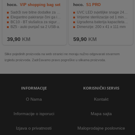
hoco.
VIP shopping bag set
hoco.
S1 PRO
Sadrži sve bitne dodatke za mobitel.
UVC LED svjetiljke snage 240mW x 4
Elegantno pakiranje čini ga idealnim poklonom.
Vrijeme sterilizacije od 1 minute
BC10 - BT slušalica za sigurno telefoniranje.
Ugrađena baterija kapaciteta 350 mAh
BZ5 - auto punjač sa 2 USB-a.
Dimenzije: 200 x 41 x 111 mm
X26 - 3 u 1 kabel za punjenje.
Unutarnji prostor dimenzija 100 x 21 x 177 mm
39,90
KM
59,90
KM
Slike pojedinih proizvoda na web stranici ne moraju nužno odgovarati stvarnom
izgledu proizvoda. Zadržavamo pravo pogreške u slikama proizvoda.
INFORMACIJE
KORISNIČKI SERVIS
O Nama
Kontakt
Informacije o isporuci
Mapa sajta
Izjava o privatnosti
Maloprodajne poslovnice