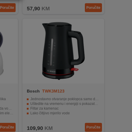
Poručite
57,90
KM
Poručite
Bosch
TWK3M123
lika
Jednostavno otvaranje poklopca samo dodirom gumba.
Uštedite na vremenu i energiji s pokazateljem za šalice
 vrije
Filtar za kamenac
lementom
Lako čitljivo mjerilo vode
 indukcija)
Trostruka sigurnosna funkcija
Poručite
109,90
KM
Poručite