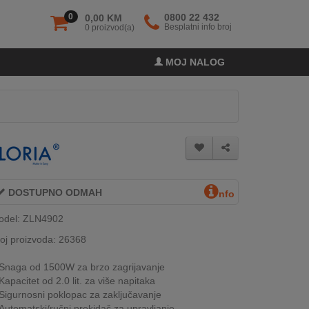
0
0800 22 432
0,00 KM
Besplatni info broj
0 proizvod(a)
MOJ NALOG
DOSTUPNO ODMAH
nfo
odel: ZLN4902
oj proizvoda: 26368
Snaga od 1500W za brzo zagrijavanje
Kapacitet od 2.0 lit. za više napitaka
Sigurnosni poklopac za zaključavanje
Automatski/ručni prekidač za upravljanje