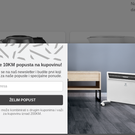
Na
da
te 10KM popusta na kupovinu!
e se na naš newsletter i budite prvi koji
 za naše popuste i specijalne ponude.
ŽELIM POPUST
HE12
Xiaomi
Mi Electric Kettle 2
 može kombinirati s drugim kuponima i važi
 1850 - 2200W
Snaga 1800W
za kupovinu iznad 200KM.
et 1.7 lit.
Kapacitet 1.7 litara
omska ručka
Podebljana aluminijska grijaća pl
č nivoa vode
Dvostruki sloj zaštite izvana
ktne dimenzije i moderan izgled
Visoka kvaliteta izrade