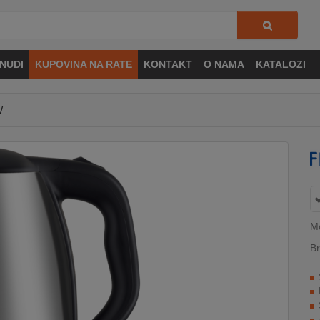
NUDI
KUPOVINA NA RATE
KONTAKT
O NAMA
KATALOZI
W
M
Br