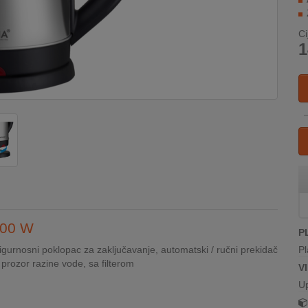
Ci
1
500 W
P
igurnosni poklopac za zaključavanje, automatski / ručni prekidač
Pl
iv prozor razine vode, sa filterom
V
U