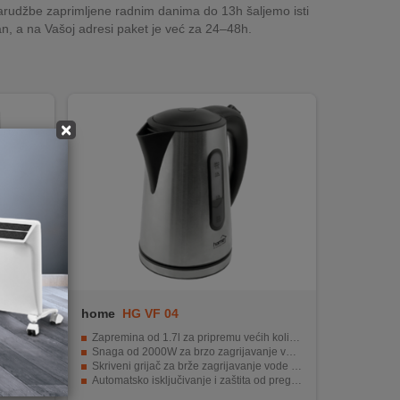
rudžbe zaprimljene radnim danima do 13h šaljemo isti
n, a na Vašoj adresi paket je već za 24–48h.
×
home
HG VF 04
Zapremina od 1.7l za pripremu većih količina vode.
Snaga od 2000W za brzo zagrijavanje vode.
oča
Skriveni grijač za brže zagrijavanje vode i sprečavanje nakupljanja kamenca.
Automatsko isključivanje i zaštita od pregrijavanja za sigurnost.
INOX kućište za izdržljivost i estetski izgled.