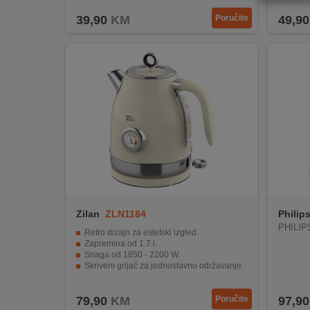
REKLAMACIJA
39,90
KM
Poručite
49,90
I
SERVIS
O
NAMA
KATALOZI
KAKO
KUPITI?
KUPOVINA
IZ
Zilan
ZLN1184
Philip
INOSTRANSTVA
PHILIP
Retro dizajn za estetski izgled.
Zapremina od 1.7 l.
OZNAKE
Snaga od 1850 - 2200 W.
ENERGETSKE
Skriveni grijač za jednostavno održavanje.
UČINKOVITOSTI
Zaštita od rada bez vode.
79,90
KM
Poručite
97,90
DIGITALIS