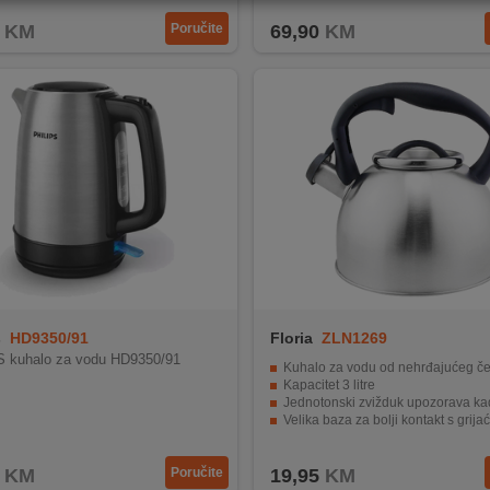
KM
Poručite
69,90
KM
s
HD9350/91
Floria
ZLN1269
S kuhalo za vodu HD9350/91
Kuhalo za vodu od nehrđajućeg če
Kapacitet 3 litre
Jednotonski zvižduk upozorava kada voda
Velika baza za bolji kontakt s grijaćim e
Može se koristiti na bilo kojem izvoru topline (plin, struja i
KM
Poručite
19,95
KM