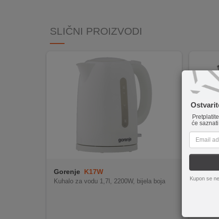
INTERNO
SLIČNI PROIZVODI
MOJ
NALOG
AKCIJE
BRENDOVI
Ostvari
Pretplatit
NOVO
će saznati
U
PONUDI
KONTAKT
Gorenje
K17W
hoco.
Kupon se ne
Kuhalo za vodu 1,7l, 2200W, bijela boja
KUPOVINA
Snaga
NA
Kapacit
Ergon
RATE
Mjera
Kompa