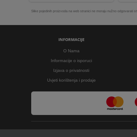
Slike pojedinih proizvoda na web stranici ne moraju nužno odgovarati
INFORMACIJE
O Nama
Informacije o isporuci
Izjava o privatnosti
Uvjeti korištenja i prodaje