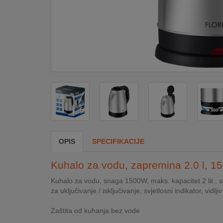
DOM
&
ALATI
ENERGIJA
KLIMATIZACIJA
OPIS
SPECIFIKACIJE
SECURITY
Kuhalo za vodu, zapremina 2.0 l, 1
PC
Kuhalo za vodu, snaga 1500W, maks. kapacitet 2 lit., s
&
za uključivanje / isključivanje, svjetlosni indikator, vidlj
GAME
Zaštita od kuhanja bez vode