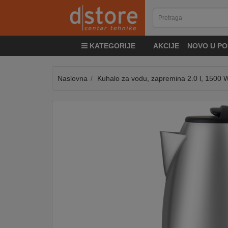
KATEGORIJE
KATEGORIJE
AKCIJE
NOVO U PO
TV
&
SAT
Naslovna
Kuhalo za vodu, zapremina 2.0 l, 1500 
MOBILNI
UREĐAJI
AUDIO
KABLOVI
KUĆANSKI
APARATI