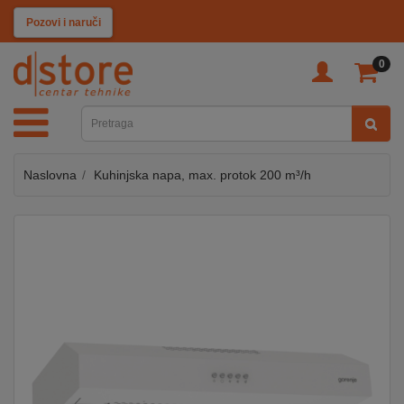
KATEGORIJE
Pozovi i naruči
0
TV
&
SAT
Naslovna
Kuhinjska napa, max. protok 200 m³/h
MOBILNI
UREĐAJI
AUDIO
KABLOVI
KUĆANSKI
APARATI