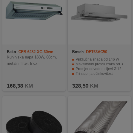
Beko
CFB 6432 XG 60cm
Bosch
DFT63AC50
Kuhinjska napa 180W, 60cm,
Priključna snaga od 146 W
metalni filter, Inox
Maksimalni protok zraka od 368 m³/h
Promjer odvodne cijevi Ø 120 mm
Tri stupnja učinkovitosti
Osvjetljenje 2 x LED sijalice
168,38
KM
328,50
KM