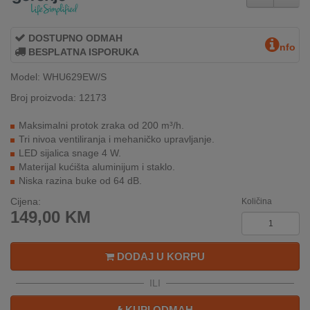
INTERNO
DOSTUPNO ODMAH
nfo
BESPLATNA ISPORUKA
MOJ
NALOG
Model: WHU629EW/S
Broj proizvoda: 12173
AKCIJE
Maksimalni protok zraka od 200 m³/h.
BRENDOVI
Tri nivoa ventiliranja i mehaničko upravljanje.
LED sijalica snage 4 W.
Materijal kućišta aluminijum i staklo.
NOVO
Niska razina buke od 64 dB.
U
PONUDI
Cijena:
Količina
149,00
KM
KONTAKT
DODAJ U KORPU
KUPOVINA
NA
ILI
RATE
KUPI ODMAH