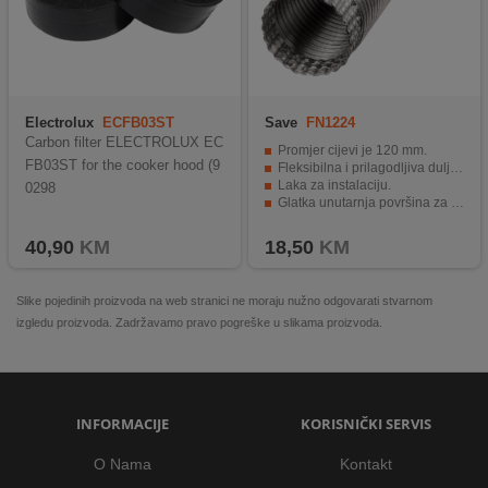
Electrolux
ECFB03ST
Save
FN1224
Carbon filter ELECTROLUX EC
Promjer cijevi je 120 mm.
FB03ST for the cooker hood (9
Fleksibilna i prilagodljiva duljina do 3 metra.
Laka za instalaciju.
0298
Glatka unutarnja površina za učinkovitu ventilaciju.
Izdržljiva aluminijska konstrukcija.
40,90
KM
18,50
KM
Slike pojedinih proizvoda na web stranici ne moraju nužno odgovarati stvarnom
izgledu proizvoda. Zadržavamo pravo pogreške u slikama proizvoda.
INFORMACIJE
KORISNIČKI SERVIS
O Nama
Kontakt