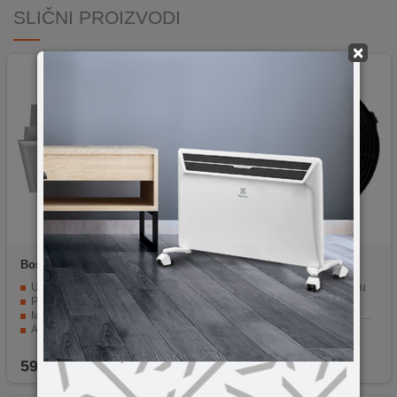
SLIČNI PROIZVODI
×
Bosch
DHL555BL
Gorenje
AH195
Ugradbena kuhinjska napa iz serije 4.
Visokokvalitetni filter za napu
Priključna snaga od 206 W.
Filtrira nečistoće, dim i miris
Maksimalni protok zraka 618 m³/h.
Jednostavan za instalaciju i održavanje
Aluminijumski perivi filter.
Izdržljiv i dugotrajan
Elektronsko upravljanje i 4 stupnja učinkovitosti.
Kompatibilan sa širokim rasponom Gorenje aspiratora.
599,00
KM
33,90
KM