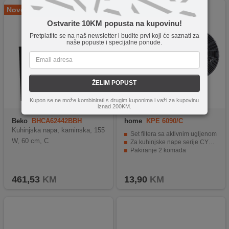
Novo
Ostvarite 10KM popusta na kupovinu!
Pretplatite se na naš newsletter i budite prvi koji će saznati za
naše popuste i specijalne ponude.
ŽELIM POPUST
Kupon se ne može kombinirati s drugim kuponima i važi za kupovinu
iznad 200KM.
Beko
BHCA62442BBH
home
KPE 6090/C
Kuhinjska napa, kaminska, 155
Set filtera sa aktivnim ugljenom
W, 60 cm, C
Za kuhinjske nape serije CYCLONE
Pakiranje 2 komada
461,53
KM
13,90
KM