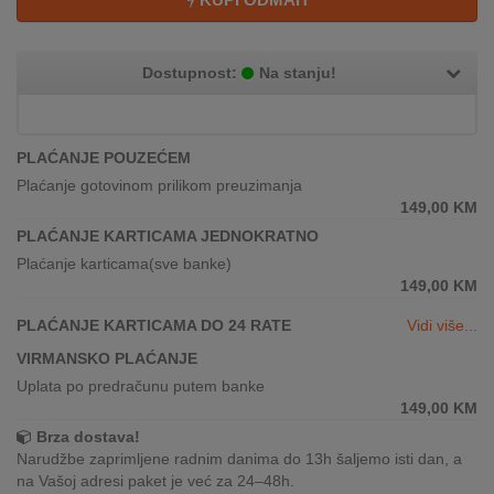
REKLAMACIJA
I
SERVIS
Dostupnost:
Na stanju!
O
NAMA
PLAĆANJE POUZEĆEM
KATALOZI
Plaćanje gotovinom prilikom preuzimanja
149,00
KM
KAKO
PLAĆANJE KARTICAMA JEDNOKRATNO
KUPITI?
Plaćanje karticama(sve banke)
149,00
KM
KUPOVINA
IZ
PLAĆANJE KARTICAMA DO 24 RATE
Vidi više...
INOSTRANSTVA
VIRMANSKO PLAĆANJE
Uplata po predračunu putem banke
OZNAKE
149,00
KM
ENERGETSKE
UČINKOVITOSTI
Brza dostava!
Narudžbe zaprimljene radnim danima do 13h šaljemo isti dan, a
na Vašoj adresi paket je već za 24–48h.
DIGITALIS