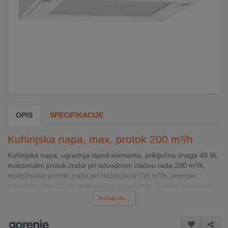
DOM
&
ALATI
ENERGIJA
OPIS
SPECIFIKACIJE
KLIMATIZACIJA
Kuhinjska napa, max. protok 200 m³/h
SECURITY
Kuhinjska napa, ugradnja ispod elementa, priključna snaga 49 W,
maksimalni protok zraka pri odvodnom načinu rada 200 m³/h,
maksimalan protok zraka pri recirkulaciji 115 m³/h, promjer
PC
odvodne cijevi 12 cm, mehaničko upravljanje, 3 nivoa ventiliranj...
&
Pročitaj više...
GAME