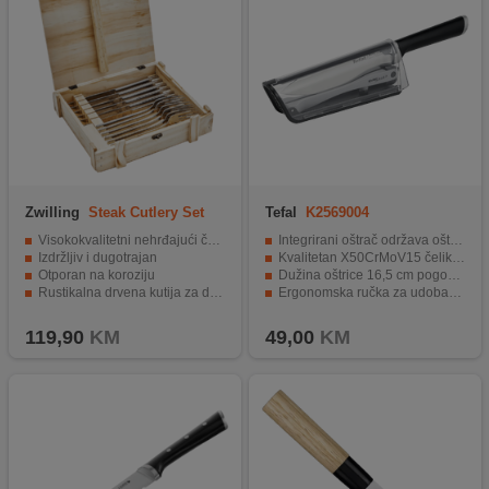
Zwilling
Steak Cutlery Set
Tefal
K2569004
Visokokvalitetni nehrđajući čelik
Integrirani oštrač održava oštrinu bez dodatnih alata
Izdržljiv i dugotrajan
Kvalitetan X50CrMoV15 čelik za izdržljivost i otpornost
Otporan na koroziju
Dužina oštrice 16,5 cm pogodna za širok spektar kuhinjskih zadataka
Rustikalna drvena kutija za darivanje
Ergonomska ručka za udoban i siguran rad
Mogućnost pranja u perilici posuđa
Multifunkcionalan nož koji zamjenjuje više kuhinjskih alata
119,90
KM
49,00
KM