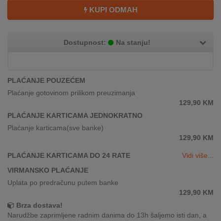
REKLAMACIJA
KUPI ODMAH
I
SERVIS
Dostupnost:
Na stanju!
O
NAMA
KATALOZI
PLAĆANJE POUZEĆEM
Plaćanje gotovinom prilikom preuzimanja
KAKO
129,90
KM
KUPITI?
PLAĆANJE KARTICAMA JEDNOKRATNO
Plaćanje karticama(sve banke)
KUPOVINA
129,90
KM
IZ
INOSTRANSTVA
PLAĆANJE KARTICAMA DO 24 RATE
Vidi više...
VIRMANSKO PLAĆANJE
OZNAKE
Uplata po predračunu putem banke
ENERGETSKE
129,90
KM
UČINKOVITOSTI
Brza dostava!
Narudžbe zaprimljene radnim danima do 13h šaljemo isti dan, a
DIGITALIS