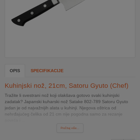
DOM
&
ALATI
ENERGIJA
OPIS
SPECIFIKACIJE
KLIMATIZACIJA
Kuhinjski nož, 21cm, Satoru Gyuto (Chef)
SECURITY
Tražite li svestrani nož koji olakšava gotovo svaki kuhinjski
zadatak? Japanski kuharski nož Satake 802-789 Satoru Gyuto
jedan je od najvažnijih alata u kuhinji. Njegova oštrica od
PC
nehrđajućeg čelika od 21 cm nije pogodna samo za rezanje
&
povrća i ...
GAME
Pročitaj više...