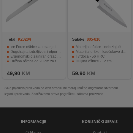
Tefal
K23204
Satake
805-810
Ice Force oštrice za rezanje i usitnjavanje
Materijal oštrice - nehrđajući čelik U420J2 (Nippon Koshuha)
Dugotrajna izdržljivost i otpornost
Materijal drške - kaučukovo drvo
Ergonomski dizajniran držač za optimalni hvat
Tvrdoća - 56 HRC
Dužina oštrice od 20 cm za rezanje kruha
Duljina oštrice - 12 cm
Jednostavno održavanje i čišćenje
Lagan i dobro izbalansiran dizajn za precizan rad
49,90
KM
59,90
KM
Slike pojedinih proizvoda na web stranici ne moraju nužno odgovarati stvarnom
izgledu proizvoda. Zadržavamo pravo pogreške u slikama proizvoda.
INFORMACIJE
KORISNIČKI SERVIS
O Nama
Kontakt