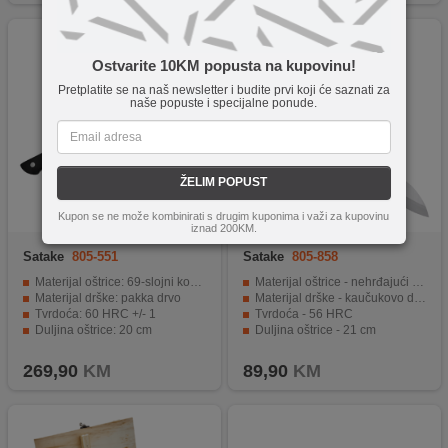
Ostvarite 10KM popusta na kupovinu!
Pretplatite se na naš newsletter i budite prvi koji će saznati za
naše popuste i specijalne ponude.
ŽELIM POPUST
Kupon se ne može kombinirati s drugim kuponima i važi za kupovinu
iznad 200KM.
Satake
805-551
Satake
805-858
Materijal oštrice: 69-slojni kovani damaščanski čelik (MVS10Cob)
Materijal oštrice - nehrđajući čelik U420J2 (Nippon Koshuha)
Materijal drške: pakka drvo
Materijal drške - kaučukovo drvo
Tvrdoća: 60 HRC +/- 1
Tvrdoća - 56 HRC
Duljina oštrice: 20 cm
Duljina oštrice - 21 cm
Savršen alat u svakoj kuhinji
Dizajniran za svestranu upotrebu
269,90
KM
89,90
KM