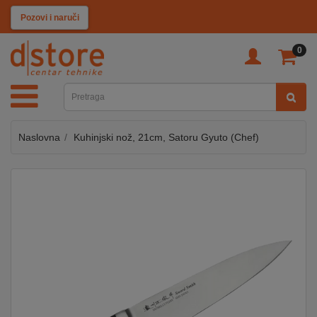
KATEGORIJE
Pozovi i naruči
0
TV
&
SAT
Naslovna
Kuhinjski nož, 21cm, Satoru Gyuto (Chef)
MOBILNI
UREĐAJI
AUDIO
KABLOVI
KUĆANSKI
APARATI