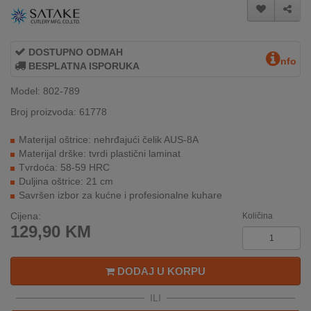
INTERNO
DOSTUPNO ODMAH
MOJ
nfo
BESPLATNA ISPORUKA
NALOG
Model: 802-789
AKCIJE
Broj proizvoda: 61778
BRENDOVI
Materijal oštrice: nehrđajući čelik AUS-8A
Materijal drške: tvrdi plastični laminat
Tvrdoća: 58-59 HRC
NOVO
Duljina oštrice: 21 cm
U
Savršen izbor za kućne i profesionalne kuhare
PONUDI
Cijena:
Količina
KONTAKT
129,90
KM
KUPOVINA
DODAJ U KORPU
NA
RATE
ILI