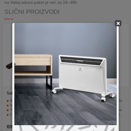
na Vašoj adresi paket je već za 24–48h.
SLIČNI PROIZVODI
×
Satake
803-762
Zilan
ZLN1610
Materijal oštrice: nehrđajući čelik U420J2 (Nippon Koshuha)
Set retro noževa od 6 komada
Materijal drške: prirodno drvo
Mekano postolje ugodno na dodir
Tvrdoća: 56 HRC
Noževi od nehrđajućeg čelika
Duljina oštrice: 20 cm
Ergonomska ručka za sigurnu upotrebu
Savršen izbor za kućnu i profesionalnu upotrebu
Proizvod koji se može prati u perilici posuđa
69,90
KM
39,50
KM