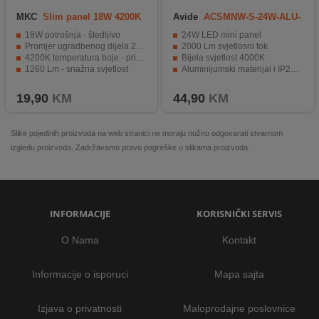
MKC
Slim panel 18W 4200K
Avide
ACSMNW-S-24W-ALU-
ROUND
SN
18W potrošnja - štedljivo
24W LED mini panel
Promjer ugradbenog dijela 205mm - jednostavna ugradnja
2000 Lm svjetlosni tok
4200K temperatura boje - prirodna bijela svjetlost
Bijela svjetlost 4000K
1260 Lm - snažna svjetlost
Aluminijumski materijal i IP20 zaštita
LED tehnologija - energetski učinkovita i dugotrajna
Radni vijek do 25.000 sati
19,90
KM
44,90
KM
Slike pojedinih proizvoda na web stranici ne moraju nužno odgovarati stvarnom
izgledu proizvoda. Zadržavamo pravo pogreške u slikama proizvoda.
INFORMACIJE
KORISNIČKI SERVIS
O Nama
Kontakt
Informacije o isporuci
Mapa sajta
Izjava o privatnosti
Maloprodajne poslovnice