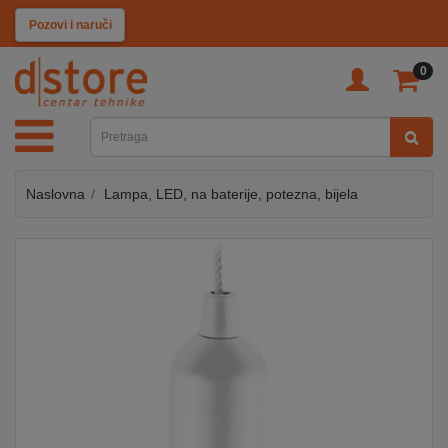
KATEGORIJE
Pozovi i naruči
0
TV
&
SAT
Naslovna
Lampa, LED, na baterije, potezna, bijela
MOBILNI
UREĐAJI
AUDIO
KABLOVI
KUĆANSKI
APARATI