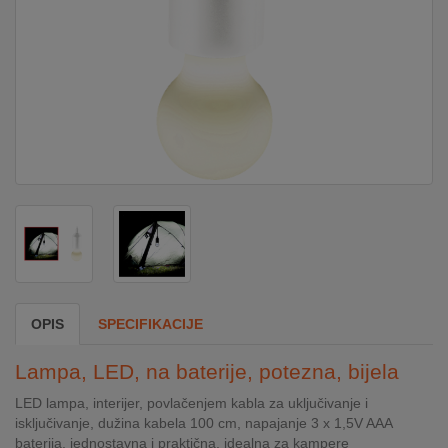
DOM
&
ALATI
ENERGIJA
KLIMATIZACIJA
SECURITY
OPIS
SPECIFIKACIJE
PC
Lampa, LED, na baterije, potezna, bijela
&
GAME
LED lampa, interijer, povlačenjem kabla za uključivanje i
isključivanje, dužina kabela 100 cm, napajanje 3 x 1,5V AAA
baterija, jednostavna i praktična, idealna za kampere