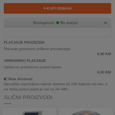
REKLAMACIJA
I
KUPI ODMAH
SERVIS
Dostupnost:
Na stanju!
O
NAMA
KATALOZI
PLAĆANJE POUZEĆEM
Plaćanje gotovinom prilikom preuzimanja
KAKO
6,90
KM
KUPITI?
VIRMANSKO PLAĆANJE
Uplata po predračunu putem banke
KUPOVINA
6,90
KM
IZ
Brza dostava!
INOSTRANSTVA
Narudžbe zaprimljene radnim danima do 13h šaljemo isti dan, a
na Vašoj adresi paket je već za 24–48h.
OZNAKE
ENERGETSKE
SLIČNI PROIZVODI
UČINKOVITOSTI
DIGITALIS