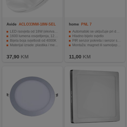
Avide
ACLO33NW-18W-SEL
home
PNL 7
LED rasvjeta od 18W (ekvivalent 104W)
Automatski se uključuje pri detekciji pokreta
1600 lumena osvjetljenja, 120° snop svjetlosti
Hladno bijelo svjetlo
Bijela boja svjetlosti od 4000K
PIR senzor pokreta i senzor svjetla
Materijal izrade: plastika / metal, IP20 zaštita
Montaža: magnet ili samoljepljiva traka
Dimenzije: Ø 330 x 68 mm, radni vijek do 25.000 sati
Napajanje 4 x 1,5 V (AAA) baterije
37,90
KM
11,00
KM