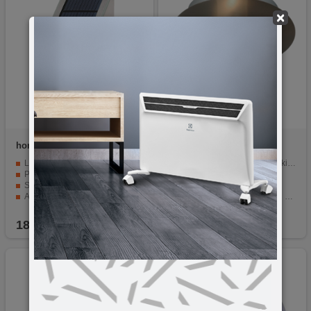
×
home
FLP30SOLAR
@AWA
Plafonjera
LED solarana svjetiljka
Dekorativna rasvjeta za svaki prostor.
PIR detektor pokreta
Snaga svjetla: 1x G4/40W.
Svjetlina 30 lm
Materijal: kvalitetna kovina.
Automatsko uključivanje/isključivanje
Satinirano staklo za ugodnu atmosferu.
IP44
Elegantan i profinjen dizajn.
18,90
KM
16,00
KM