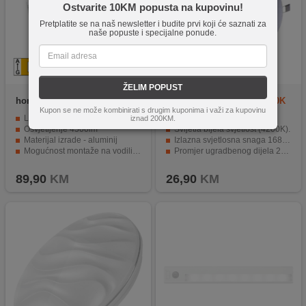
Ostvarite 10KM popusta na kupovinu!
Pretplatite se na naš newsletter i budite prvi koji će saznati za
naše popuste i specijalne ponude.
ŽELIM POPUST
home
LMF 36/4500H
MKC
Slim panel 24W 4200K
Kupon se ne može kombinirati s drugim kuponima i važi za kupovinu
ROUND
LED izvor svjetla, jačine 36W
Potrošnja od 24W.
iznad 200KM.
Osvjetljenje 4500lm
Svijetla bijela svjetlost (4200K).
Materijal izrade - aluminij
Izlazna svjetlosna snaga 1680 Lm.
Mogućnost montaže na vodilice
Promjer ugradbenog dijela 277mm.
Energetski razred E
Napajanje 220 / 230V AC.
89,90
KM
26,90
KM