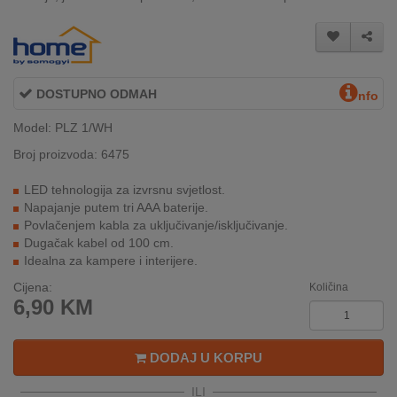
INTERNO
MOJ
DOSTUPNO ODMAH
NALOG
nfo
Model: PLZ 1/WH
AKCIJE
Broj proizvoda: 6475
BRENDOVI
LED tehnologija za izvrsnu svjetlost.
Napajanje putem tri AAA baterije.
NOVO
Povlačenjem kabla za uključivanje/isključivanje.
U
Dugačak kabel od 100 cm.
PONUDI
Idealna za kampere i interijere.
Cijena:
Količina
KONTAKT
6,90
KM
KUPOVINA
NA
DODAJ U KORPU
RATE
ILI