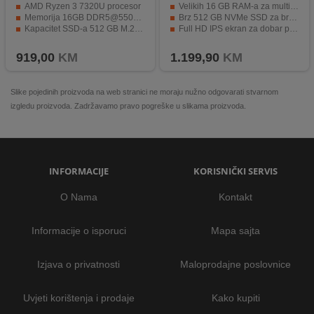
AMD Ryzen 3 7320U procesor
Velikih 16 GB RAM-a za multitasking
Memorija 16GB DDR5@5500Hz
Brz 512 GB NVMe SSD za brzo učitavanje sistema i aplikacija
Kapacitet SSD-a 512 GB M.2 2242
Full HD IPS ekran za dobar prikaz slike
USB, HDMI, WiFi 6, Bluetooth
Moderni Wi-Fi 6 i Bluetooth 5.2 bežičnu povezanost
919,00
KM
1.199,90
KM
Slike pojedinih proizvoda na web stranici ne moraju nužno odgovarati stvarnom
izgledu proizvoda. Zadržavamo pravo pogreške u slikama proizvoda.
INFORMACIJE
KORISNIČKI SERVIS
O Nama
Kontakt
Informacije o isporuci
Mapa sajta
Izjava o privatnosti
Maloprodajne poslovnice
Uvjeti korištenja i prodaje
Kako kupiti