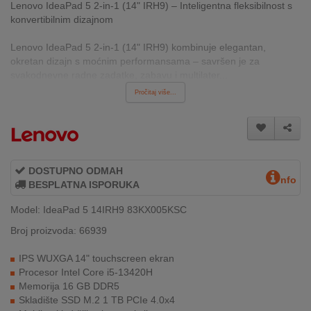
Lenovo IdeaPad 5 2-in-1 (14" IRH9) – Inteligentna fleksibilnost s
INTERNO
konvertibilnim dizajnom
Lenovo IdeaPad 5 2-in-1 (14" IRH9) kombinuje elegantan,
MOJ
okretan dizajn s moćnim performansama – savršen je za
NALOG
svakodnevne radne zadatke, zabavu i multilater...
Pročitaj više...
AKCIJE
BRENDOVI
NOVO
DOSTUPNO ODMAH
nfo
U
BESPLATNA ISPORUKA
PONUDI
Model: IdeaPad 5 14IRH9 83KX005KSC
KONTAKT
Broj proizvoda: 66939
IPS WUXGA 14" touchscreen ekran
KUPOVINA
Procesor Intel Core i5-13420H
NA
Memorija 16 GB DDR5
RATE
Skladište SSD M.2 1 TB PCIe 4.0x4