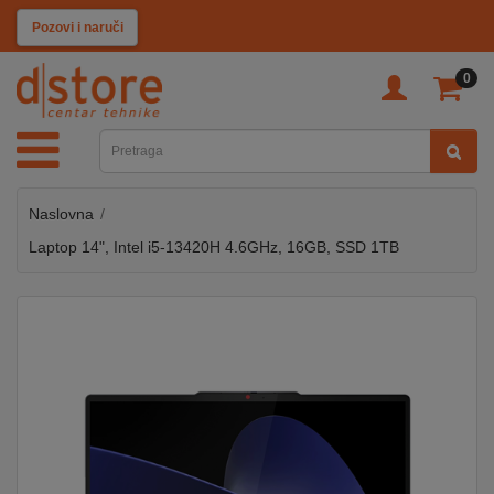
KATEGORIJE
Pozovi i naruči
0
TV
&
SAT
Naslovna
MOBILNI
UREĐAJI
Laptop 14", Intel i5-13420H 4.6GHz, 16GB, SSD 1TB
AUDIO
KABLOVI
KUĆANSKI
APARATI