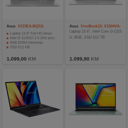
Asus
X515EA-BQ511
Asus
VivoBook15; X1504VA-
BQ2528
Laptop 15.6", Intel Core i3-1315
Laptop 15,6" Full HD ekran
U, 8GB, SSD 512 TB
Intel i5-1135G7 2.4 GHz procesor
8GB DDR4 memorija
SSD 512 GB
Integrirana grafička kartica
1.099,00
KM
1.099,90
KM