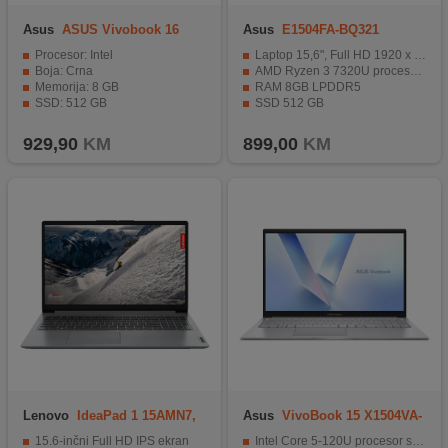
Asus
ASUS Vivobook 16
Asus
E1504FA-BQ321
X1605ZA-MB321
Procesor: Intel
Laptop 15,6", Full HD 1920 x 1200
Boja: Crna
AMD Ryzen 3 7320U procesor 2.4 GHz
Memorija: 8 GB
RAM 8GB LPDDR5
SSD: 512 GB
SSD 512 GB
Grafička kartica: Integrirana
Integrirana grafika (AMD Radeon Graphics)
929,90
KM
899,00
KM
Lenovo
IdeaPad 1 15AMN7,
Asus
VivoBook 15 X1504VA-
82VG00V4SC
BQ2911
15.6-inčni Full HD IPS ekran
Intel Core 5-120U procesor sa 10 jezgara za glatke performanse