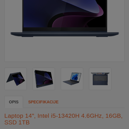
DOM
&
ALATI
ENERGIJA
KLIMATIZACIJA
SECURITY
OPIS
SPECIFIKACIJE
PC
&
Laptop 14", Intel i5-13420H 4.6GHz, 16GB,
GAME
SSD 1TB