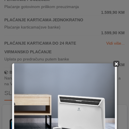
Plaćanje gotovinom prilikom preuzimanja
1.599,90
KM
PLAĆANJE KARTICAMA JEDNOKRATNO
Plaćanje karticama(sve banke)
1.599,90
KM
PLAĆANJE KARTICAMA DO 24 RATE
Vidi više...
VIRMANSKO PLAĆANJE
Uplata po predračunu putem banke
×
1.599,90
KM
Brza dostava!
Narudžbe zaprimljene radnim danima do 13h šaljemo isti dan, a
na Vašoj adresi paket je već za 24–48h.
SLIČNI PROIZVODI