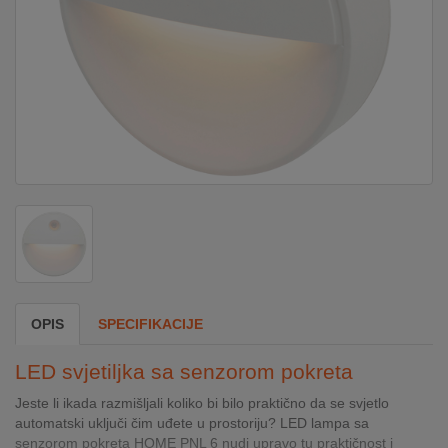
DOM
&
ALATI
ENERGIJA
KLIMATIZACIJA
SECURITY
OPIS
SPECIFIKACIJE
PC
LED svjetiljka sa senzorom pokreta
&
GAME
Jeste li ikada razmišljali koliko bi bilo praktično da se svjetlo
automatski uključi čim uđete u prostoriju? LED lampa sa
senzorom pokreta HOME PNL 6 nudi upravo tu praktičnost i