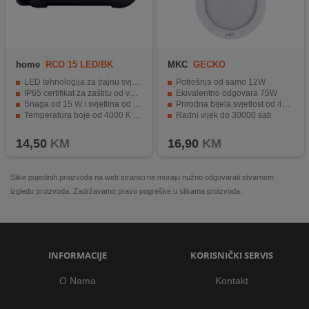
home
RCO 15 LED/BK
MKC
GECKO
LED tehnologija za trajnu svjetlost
Potrošnja od samo 12W
IP65 certifikat za zaštitu od vanjskih utjecaja
Ekivalentno odgovara 75W
Snaga od 15 W i svjetlina od 1050 lumena
Prirodna bijela svjetlost od 4000K
Temperatura boje od 4000 K za neutralnu svjetlost
Radni vijek do 30000 sati
Energetski razred A za štednju energije
Zaštita IP54 i snop svjetlosti 110°
14,50
KM
16,90
KM
Slike pojedinih proizvoda na web stranici ne moraju nužno odgovarati stvarnom
izgledu proizvoda. Zadržavamo pravo pogreške u slikama proizvoda.
INFORMACIJE
KORISNIČKI SERVIS
O Nama
Kontakt