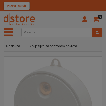
KATEGORIJE
Pozovi i naruči
0
TV
&
SAT
Naslovna
LED svjetiljka sa senzorom pokreta
MOBILNI
UREĐAJI
AUDIO
KABLOVI
KUĆANSKI
APARATI