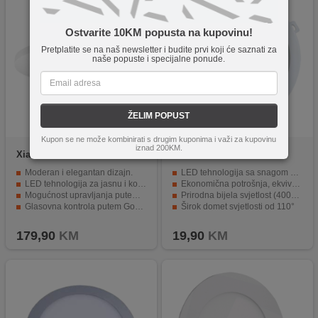
Ostvarite 10KM popusta na kupovinu!
Pretplatite se na naš newsletter i budite prvi koji će saznati za
naše popuste i specijalne ponude.
ŽELIM POPUST
Kupon se ne može kombinirati s drugim kuponima i važi za kupovinu
iznad 200KM.
Xiaomi
Mi Smart LED
MKC
GECKO
Celling Light (350mm)
Moderan i elegantan dizajn.
LED tehnologija sa snagom od 12W
LED tehnologija za jasnu i konstantnu svjetlost.
Ekonomična potrošnja, ekvivalentna 90W
Mogućnost upravljanja putem aplikacije na pametnom telefonu.
Prirodna bijela svjetlost (4000K)
Glasovna kontrola putem Google Assistant i Amazon Alexa.
Širok domet svjetlosti od 110°
Veličina od 350mm za osvjetljenje velikih prostora.
Dug radni vijek do 30000h
179,90
KM
19,90
KM