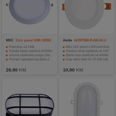
MKC
Slim panel 24W 4200K
Avide
ACRPNW-R-6W-ALU
ROUND
Potrošnja od 24W.
Mini LED panel s 6W potrošnje
Svijetla bijela svjetlost (4200K).
Snažan snop svjetlosti od 120°
Izlazna svjetlosna snaga 1680 Lm.
Bijela boja svjetlosti od 4000K
Promjer ugradbenog dijela 277mm.
Dug radni vijek do 25.000 sati
Napajanje 220 / 230V AC.
Aluminijski materijal i IP20 zaštita
26,90
KM
10,90
KM