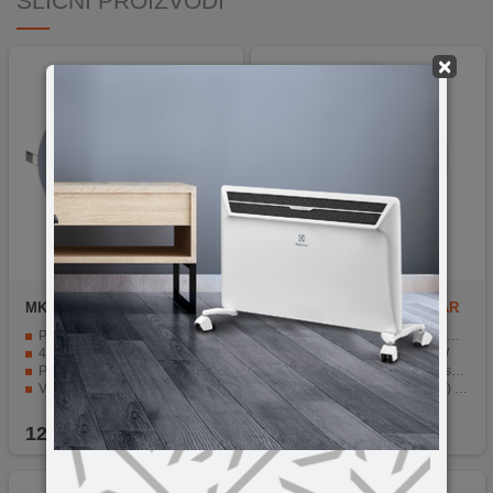
SLIČNI PROIZVODI
×
MKC
Slim panel 15W 4200K
Avide
ACLO33NW-18W-LAR
ROUND
Potrošnja samo 15W.
LED tehnologija s potrošnjom od 18W
4200K prirodna bijela svjetlost.
Ekivalentna snaga od 104W
Promjer ugradbenog dijela 183mm.
1600 Lm osvjetljenje, snop svjetlosti 120°
Visoka učinkovitost.
Bijela boja svjetlosti (4000K) za prirodno svjetlo
Napajanje 220 / 230V AC.
Radni vijek do 25.000 sati
12,90
KM
37,90
KM