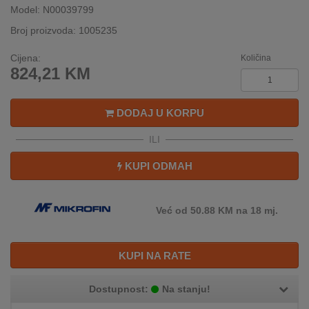
Model: N00039799
INTERNO
Broj proizvoda: 1005235
Cijena:
Količina
MOJ
824,21
KM
NALOG
AKCIJE
DODAJ U KORPU
BRENDOVI
ILI
KUPI ODMAH
NOVO
U
PONUDI
Već od 50.88 KM na 18 mj.
KONTAKT
KUPI NA RATE
KUPOVINA
NA
RATE
Dostupnost:
Na stanju!