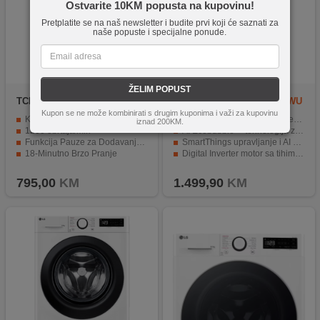
Ostvarite 10KM popusta na kupovinu!
Pretplatite se na naš newsletter i budite prvi koji će saznati za
naše popuste i specijalne ponude.
ŽELIM POPUST
TCL
CP1012SA0
Samsung
WD11DB7B85GWU
4
Kupon se ne može kombinirati s drugim kuponima i važi za kupovinu
Kapacite pranja / sušenja 10/6 kg.
Kapacitet pranja 11 kg i sušenja 7 kg
iznad 200KM.
1200 obrtaja/min
AI Ecobubble™ tehnologija za efikasno pranje pri nižim temperaturama
Funkcija Pauze za Dodavanje Odeće
SmartThings upravljanje i AI Energy Mode za optimizaciju potrošnje
18-Minutno Brzo Pranje
Digital Inverter motor sa tihim i dugotrajnim radom
Inverter motor
Hygiene Steam i Air Wash tehnologije za dodatnu higijenu i osvježavanje odjeće
795,00
KM
1.499,90
KM