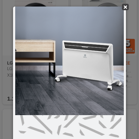
×
LG
N00035477
Indesit
BDE 107624 8WS EE
N
LG mašina za pranje veša W4
Veliki kapacitet pranja do 10 kg i sušenja do 7 kg
X1085NWK 8/5 kg
16 prilagodljivih programa za različite tekstile i potrebe
Funkcija Push&Go za jednostavno pranje i sušenje jednim pritiskom
Wash&Dry 45 program za brzo pranje i sušenje
Digitalni LCD ekran za lakše upravljanje ciklusima
1.192,07
KM
899,90
KM
Novo