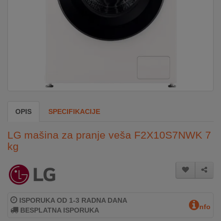
DOM
&
ALATI
ENERGIJA
OPIS
SPECIFIKACIJE
KLIMATIZACIJA
LG mašina za pranje veša F2X10S7NWK 7
kg
SECURITY
PC
&
GAME
ISPORUKA OD 1-3 RADNA DANA
nfo
BESPLATNA ISPORUKA