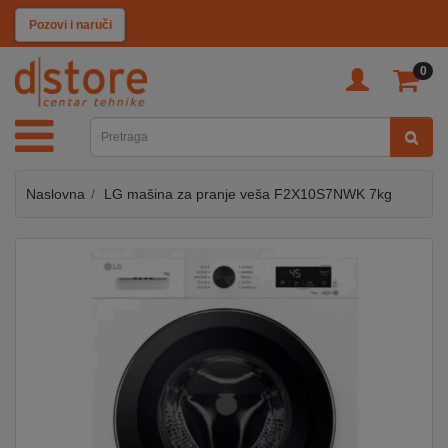
KATEGORIJE
Pozovi i naruči
0
TV
&
SAT
Naslovna
LG mašina za pranje veša F2X10S7NWK 7kg
MOBILNI
UREĐAJI
AUDIO
KABLOVI
KUĆANSKI
APARATI