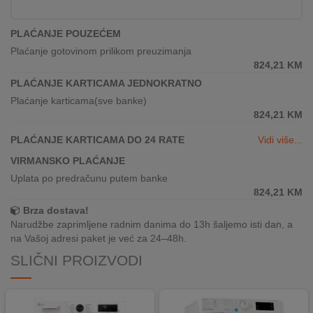
REKLAMACIJA
I
PLAĆANJE POUZEĆEM
SERVIS
Plaćanje gotovinom prilikom preuzimanja
824,21
KM
O
NAMA
PLAĆANJE KARTICAMA JEDNOKRATNO
Plaćanje karticama(sve banke)
KATALOZI
824,21
KM
PLAĆANJE KARTICAMA DO 24 RATE
Vidi više...
KAKO
KUPITI?
VIRMANSKO PLAĆANJE
Uplata po predračunu putem banke
KUPOVINA
824,21
KM
IZ
Brza dostava!
INOSTRANSTVA
Narudžbe zaprimljene radnim danima do 13h šaljemo isti dan, a
na Vašoj adresi paket je već za 24–48h.
OZNAKE
SLIČNI PROIZVODI
ENERGETSKE
UČINKOVITOSTI
DIGITALIS