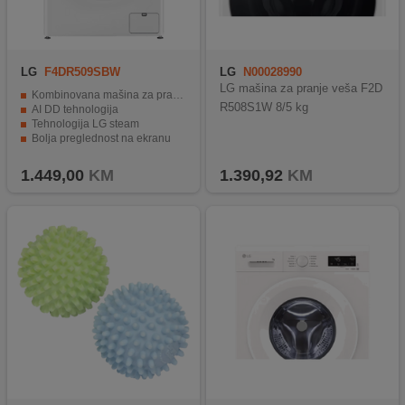
LG
F4DR509SBW
LG
N00028990
LG mašina za pranje veša F2D
Kombinovana mašina za pranje veša sa parom
R508S1W 8/5 kg
AI DD tehnologija
Tehnologija LG steam
Bolja preglednost na ekranu
Inverter Direct Drive motor
1.449,00
KM
1.390,92
KM