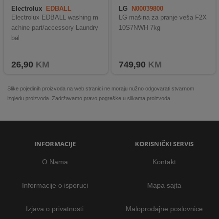
Electrolux
EDBALL
LG
N00039800
Electrolux EDBALL washing m
LG mašina za pranje veša F2X
achine part/accessory Laundry
10S7NWH 7kg
bal
26,90
KM
749,90
KM
Slike pojedinih proizvoda na web stranici ne moraju nužno odgovarati stvarnom
izgledu proizvoda. Zadržavamo pravo pogreške u slikama proizvoda.
INFORMACIJE
KORISNIČKI SERVIS
O Nama
Kontakt
Informacije o isporuci
Mapa sajta
Izjava o privatnosti
Maloprodajne poslovnice